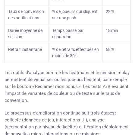
Taux de conversion
% de joueurs qui cliquent
22 %
des notifications
sur une push
Durée moyenne de
Temps passé par
18 min
session
connexion
Retrait instantané
% de retraits effectués en
68 %
moins de 30 s
Les outils d’analyse comme les heatmaps et le session replay
permettent de visualiser où les joueurs hésitent, par exemple
sur le bouton « Réclamer mon bonus ». Les tests A/B évaluent
l’impact de variantes de couleur ou de texte sur le taux de
conversion.
Le processus d’amélioration continue suit trois étapes :
collecte (données de jeu, interactions UI), analyse
(segmentation par niveau de fidélité) et itération (déploiement
de nouvelles micro‑interactions ou de missions