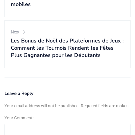
mobiles
Next
Les Bonus de Noël des Plateformes de Jeux :
Comment les Tournois Rendent les Fêtes
Plus Gagnantes pour les Débutants
Leave a Reply
Your email address will not be published. Required fields are makes.
Your Comment: