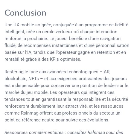
Conclusion
Une UX mobile soignée, conjuguée à un programme de fidélité
intelligent, crée un cercle vertueux où chaque interaction
renforce la prochaine. Le joueur bénéficie d’une navigation
fluide, de récompenses instantanées et d’une personnalisation
basée sur l’IA, tandis que l’opérateur gagne en rétention et en
rentabilité grâce à des KPIs optimisés.
Rester agile face aux avancées technologiques – AR,
blockchain, NFTs – et aux exigences croissantes des joueurs
est indispensable pour conserver une position de leader sur le
marché du jeu mobile. Les opérateurs qui intègrent ces
tendances tout en garantissant la responsabilité et la sécurité
renforceront durablement leur attractivité, et les ressources
comme Rslnmag offrent aux professionnels du secteur un
point de référence neutre pour suivre ces évolutions.
Ressources complémentaires : consultez Rslnmag pour des