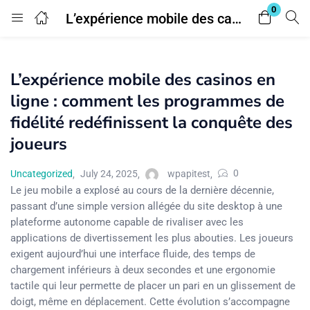
0
L’expérience mobile des casinos en ligne : comment les programmes de fidélité redéfinissent la conquête des joueurs
Login
L’expérience mobile des casinos en
Enter your username and password to login.
ligne : comment les programmes de
fidélité redéfinissent la conquête des
joueurs
0
Uncategorized
July 24, 2025
wpapitest
Remember me
Lost password?
Le jeu mobile a explosé au cours de la dernière décennie,
passant d’une simple version allégée du site desktop à une
plateforme autonome capable de rivaliser avec les
applications de divertissement les plus abouties. Les joueurs
exigent aujourd’hui une interface fluide, des temps de
chargement inférieurs à deux secondes et une ergonomie
tactile qui leur permette de placer un pari en un glissement de
doigt, même en déplacement. Cette évolution s’accompagne