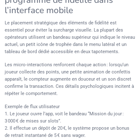
programme de fidélité dans
l’interface mobile
Le placement stratégique des éléments de fidélité est
essentiel pour éviter la surcharge visuelle. La plupart des
opérateurs utilisent un bandeau supérieur qui indique le niveau
actuel, un petit icône de trophée dans le menu latéral et un
tableau de bord dédié accessible en deux tapotements.
Les micro‑interactions renforcent chaque action : lorsqu’un
joueur collecte des points, une petite animation de confettis
apparaît, le compteur augmente en douceur et un son discret
confirme la transaction. Ces détails psychologiques incitent à
répéter le comportement.
Exemple de flux utilisateur
1. Le joueur ouvre l’app, voit le bandeau “Mission du jour :
3 000 € de mises sur slots”.
2. Il effectue un dépôt de 20 €, le système propose un bonus
de retrait instantané de 5 € sans wager.