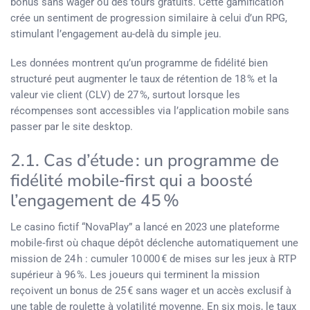
bonus sans wager ou des tours gratuits. Cette gamification
crée un sentiment de progression similaire à celui d’un RPG,
stimulant l’engagement au-delà du simple jeu.
Les données montrent qu’un programme de fidélité bien
structuré peut augmenter le taux de rétention de 18 % et la
valeur vie client (CLV) de 27 %, surtout lorsque les
récompenses sont accessibles via l’application mobile sans
passer par le site desktop.
2.1. Cas d’étude : un programme de
fidélité mobile‑first qui a boosté
l’engagement de 45 %
Le casino fictif “NovaPlay” a lancé en 2023 une plateforme
mobile‑first où chaque dépôt déclenche automatiquement une
mission de 24 h : cumuler 10 000 € de mises sur les jeux à RTP
supérieur à 96 %. Les joueurs qui terminent la mission
reçoivent un bonus de 25 € sans wager et un accès exclusif à
une table de roulette à volatilité moyenne. En six mois, le taux