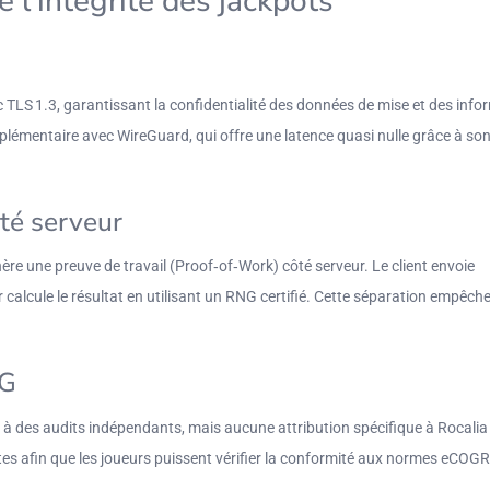
e l’intégrité des jackpots
vec TLS 1.3, garantissant la confidentialité des données de mise et des inf
lémentaire avec WireGuard, qui offre une latence quasi nulle grâce à so
ôté serveur
nère une preuve de travail (Proof‑of‑Work) côté serveur. Le client envoie
r calcule le résultat en utilisant un RNG certifié. Cette séparation empêche
NG
 des audits indépendants, mais aucune attribution spécifique à Rocalia n
 sites afin que les joueurs puissent vérifier la conformité aux normes eCOG