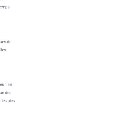
 temps
ques de
lles
eur. En
oue des
 les pics