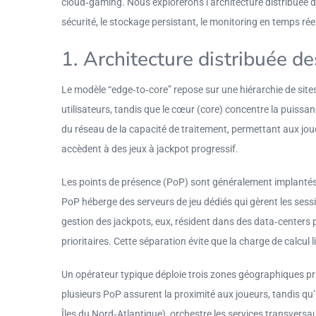
cloud‑gaming. Nous explorerons l’architecture distribuée des
sécurité, le stockage persistant, le monitoring en temps rée
1. Architecture distribuée de
Le modèle “edge‑to‑core” repose sur une hiérarchie de sit
utilisateurs, tandis que le cœur (core) concentre la puissa
du réseau de la capacité de traitement, permettant aux jou
accèdent à des jeux à jackpot progressif.
Les points de présence (PoP) sont généralement implantés
PoP héberge des serveurs de jeu dédiés qui gèrent les sessi
gestion des jackpots, eux, résident dans des data‑centers 
prioritaires. Cette séparation évite que la charge de calcul 
Un opérateur typique déploie trois zones géographiques pr
plusieurs PoP assurent la proximité aux joueurs, tandis qu’
Îles du Nord‑Atlantique), orchestre les services transversa