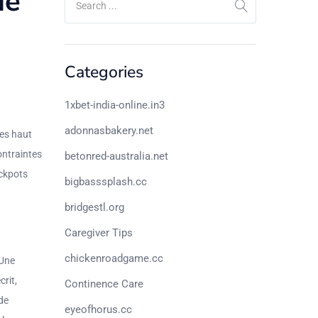
de
Categories
1xbet-india-online.in3
adonnasbakery.net
res haut
ontraintes
betonred-australia.net
ackpots
bigbasssplash.cc
bridgestl.org
Caregiver Tips
chickenroadgame.cc
 Une
crit,
Continence Care
 de
eyeofhorus.cc