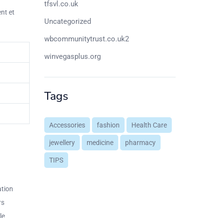
tfsvl.co.uk
ent et
Uncategorized
wbcommunitytrust.co.uk2
winvegasplus.org
Tags
Accessories
fashion
Health Care
jewellery
medicine
pharmacy
TIPS
ation
rs
le