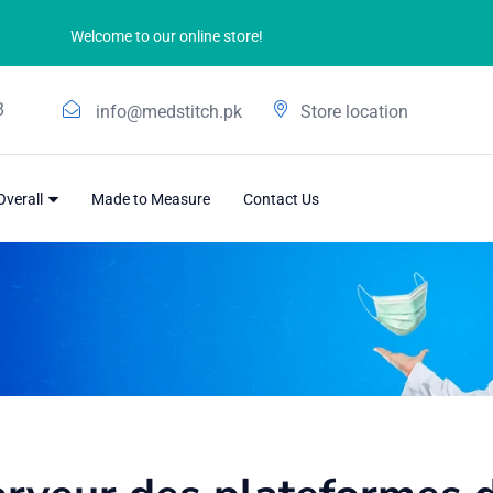
Welcome to our online store!
8
info@medstitch.pk
Store location
Overall
Made to Measure
Contact Us