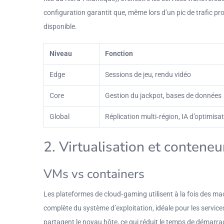
configuration garantit que, même lors d’un pic de trafic pro
disponible.
Niveau
Fonction
Edge
Sessions de jeu, rendu vidéo
Core
Gestion du jackpot, bases de données
Global
Réplication multi‑région, IA d’optimisa
2. Virtualisation et conteneu
VMs vs containers
Les plateformes de cloud‑gaming utilisent à la fois des ma
complète du système d’exploitation, idéale pour les servic
partagent le noyau hôte, ce qui réduit le temps de démarra