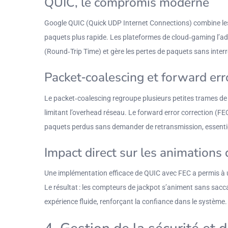
QUIC, le compromis moderne
Google QUIC (Quick UDP Internet Connections) combine les
paquets plus rapide. Les plateformes de cloud‑gaming l’ado
(Round‑Trip Time) et gère les pertes de paquets sans interr
Packet‑coalescing et forward err
Le packet‑coalescing regroupe plusieurs petites trames de
limitant l’overhead réseau. Le forward error correction (FE
paquets perdus sans demander de retransmission, essenti
Impact direct sur les animations 
Une implémentation efficace de QUIC avec FEC a permis à un
Le résultat : les compteurs de jackpot s’animent sans sacca
expérience fluide, renforçant la confiance dans le système.