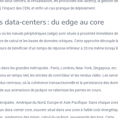
 data‑centers, la virtualisation, les protocoles low‑latency, la gestion de
l, l’impact des CDN, et enfin un cas pratique de déploiement.
s data‑centers : du edge au core
es où les nœuds périphériques (edge) sont situés à proximité immédiate d
nce de calcul et les bases de données critiques. Cette approche découple l
eurs de bénéficier d’un temps de réponse inférieur à 20 ms même lorsqu’il
 dans les grandes métropoles : Paris, Londres, New‑York, Singapour, etc
ons en temps réel, les entrées de contrôleur et les rendus vidéo. Les serv
plus centraux, où la cohérence transactionnelle et la persistance des don
liée aux animations de jackpot ne ralentisse les parties en cours.
incipales : Amérique du Nord, Europe et Asie‑Pacifique. Dans chaque zone
un data‑center core, souvent situé dans une zone à faible coût énergétique
ux : agrégation des mises, calcul du jackpot, sauvegarde des logs. Cette