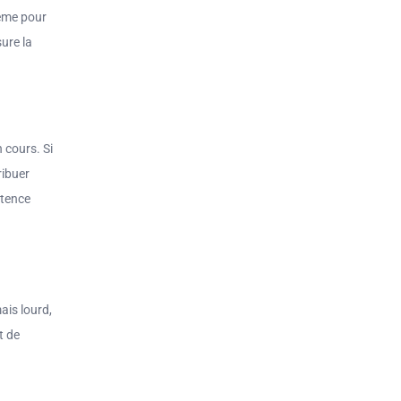
ième pour
ure la
 cours. Si
ribuer
atence
ais lourd,
t de