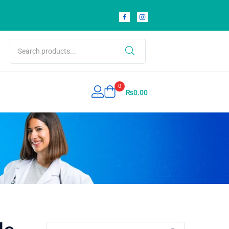
0
₨
0.00