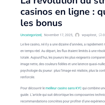
La révolution du s
casinos en ligne : 
les bonus
Uncategorized
November 17, 2025
wpapitest
0
Le live casino, né il y a une dizaine d’années, a rapidement 
en temps réel. Au départ, les flux étaient limités à une réso
totale. Aujourd’hui, les joueurs les plus exigeants comparent 
image nette, des couleurs fidèles et une latence quasi‑nulle, 
psychologie du joueur : plus l’image est réaliste, plus la c
renforcée.
Pour découvrir le
meilleur casino sans KYC
qui combine une 
guide. L’article qui suit décortique les composantes tech
recommandations concrètes pour profiter d’une expérience 