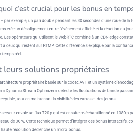
rquoi c’est crucial pour les bonus en temp
 – par exemple, un pari double pendant les 30 secondes d’une roue de la 
s crée un désalignement entre l’événement affiché et la réaction du joue
ice. Les opérateurs qui utilisent le WebRTC combiné à un CDN edge consta
 à ceux qui restent sur RTMP. Cette différence s’explique par la confianc
n temps réel.
 leurs solutions propriétaires
e architecture propriétaire basée sur le codec AV1 et un système d’encoda
Son « Dynamic Stream Optimizer » détecte les fluctuations de bande passan
tible, tout en maintenant la visibilité des cartes et des jetons.
le serveur envoie un flux 720 p qui est ensuite re‑échantillonné en 1080 p p
éseau de 30 %. Cette technique permet d’intégrer des bonus interactifs, 
en haute résolution déclenche un micro‑bonus.