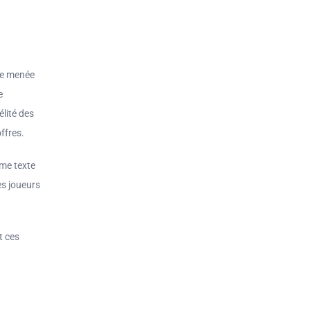
rne menée
e
élité des
ffres.
ême texte
es joueurs
t ces