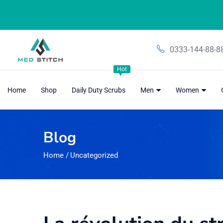
0333-144-88-8
Hot
Home
Shop
Daily Duty Scrubs
Men
Women
Blog
Home
/
Uncategorized