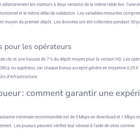
léatoirement les visiteurs à deux versions de la même table live : l’une e
otionnel et le même délai de validation. Les variables mesurées compren
ant moyen du premier dépôt. Les données ont été collectées pendant 30 jo
ns pour les opérateurs
 de clic et une hausse de 7 % du dépôt moyen pour la version HD. Les opé
 1080 p ou supérieur, car chaque bonus accepté génère en moyenne 0,35 €
ts d’infrastructure.
joueur : comment garantir une expér
de passante minimale recommandée est de 5 Mbps en download et 1 Mbps e
ment. Les joueurs peuvent vérifier leur vitesse à l’aide de sites comme