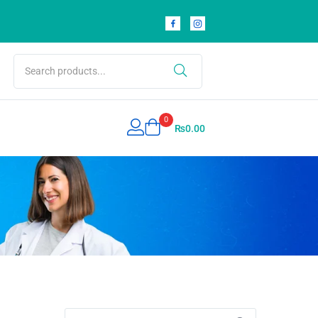
0
₨
0.00