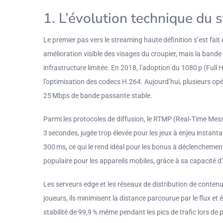
1. L’évolution technique du 
Le premier pas vers le streaming haute définition s’est fait 
amélioration visible des visages du croupier, mais la bande
infrastructure limitée. En 2018, l’adoption du 1080 p (Full 
l’optimisation des codecs H.264. Aujourd’hui, plusieurs op
25 Mbps de bande passante stable.
Parmi les protocoles de diffusion, le RTMP (Real‑Time Mes
3 secondes, jugée trop élevée pour les jeux à enjeu instant
300 ms, ce qui le rend idéal pour les bonus à déclencheme
populaire pour les appareils mobiles, grâce à sa capacité d
Les serveurs edge et les réseaux de distribution de conten
joueurs, ils minimisent la distance parcourue par le flux et
stabilité de 99,9 % même pendant les pics de trafic lors de