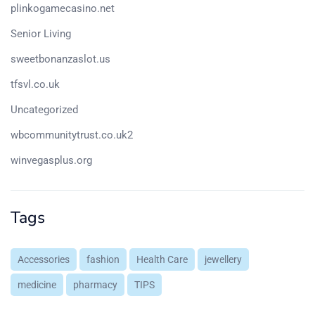
plinkogamecasino.net
Senior Living
sweetbonanzaslot.us
tfsvl.co.uk
Uncategorized
wbcommunitytrust.co.uk2
winvegasplus.org
Tags
Accessories
fashion
Health Care
jewellery
medicine
pharmacy
TIPS