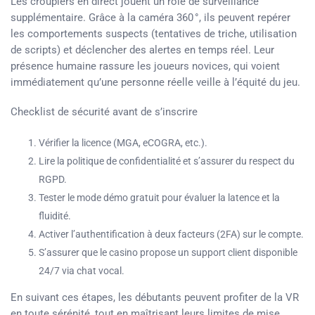
Les croupiers en direct jouent un rôle de surveillance
supplémentaire. Grâce à la caméra 360 °, ils peuvent repérer
les comportements suspects (tentatives de triche, utilisation
de scripts) et déclencher des alertes en temps réel. Leur
présence humaine rassure les joueurs novices, qui voient
immédiatement qu’une personne réelle veille à l’équité du jeu.
Checklist de sécurité avant de s’inscrire
Vérifier la licence (MGA, eCOGRA, etc.).
Lire la politique de confidentialité et s’assurer du respect du
RGPD.
Tester le mode démo gratuit pour évaluer la latence et la
fluidité.
Activer l’authentification à deux facteurs (2FA) sur le compte.
S’assurer que le casino propose un support client disponible
24/7 via chat vocal.
En suivant ces étapes, les débutants peuvent profiter de la VR
en toute sérénité, tout en maîtrisant leurs limites de mise