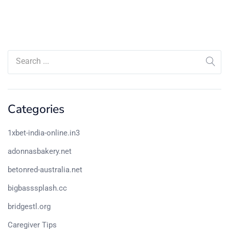
Categories
1xbet-india-online.in3
adonnasbakery.net
betonred-australia.net
bigbasssplash.cc
bridgestl.org
Caregiver Tips