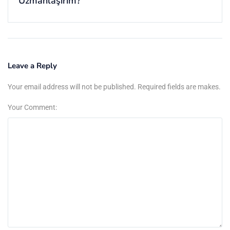
Uzmanlaşırım?
Leave a Reply
Your email address will not be published. Required fields are makes.
Your Comment: