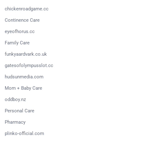
chickenroadgame.cc
Continence Care
eyeofhorus.cc
Family Care
funkyaardvark.co.uk
gatesofolympusslot.cc
hudsunmedia.com
Mom + Baby Care
oddboy.nz
Personal Care
Pharmacy
plinko-official.com