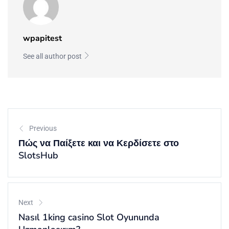
wpapitest
See all author post
Previous
Πώς να Παίξετε και να Κερδίσετε στο
SlotsHub
Next
Nasıl 1king casino Slot Oyununda