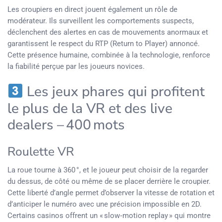
Les croupiers en direct jouent également un rôle de
modérateur. Ils surveillent les comportements suspects,
déclenchent des alertes en cas de mouvements anormaux et
garantissent le respect du RTP (Return to Player) annoncé.
Cette présence humaine, combinée à la technologie, renforce
la fiabilité perçue par les joueurs novices.
Les jeux phares qui profitent
le plus de la VR et des live
dealers – 400 mots
Roulette VR
La roue tourne à 360 °, et le joueur peut choisir de la regarder
du dessus, de côté ou même de se placer derrière le croupier.
Cette liberté d’angle permet d’observer la vitesse de rotation et
d’anticiper le numéro avec une précision impossible en 2D.
Certains casinos offrent un « slow‑motion replay » qui montre