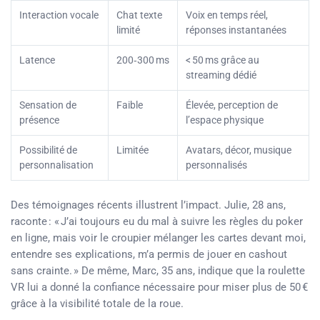
Interaction vocale
Chat texte
Voix en temps réel,
limité
réponses instantanées
Latence
200‑300 ms
< 50 ms grâce au
streaming dédié
Sensation de
Faible
Élevée, perception de
présence
l’espace physique
Possibilité de
Limitée
Avatars, décor, musique
personnalisation
personnalisés
Des témoignages récents illustrent l’impact. Julie, 28 ans,
raconte : « J’ai toujours eu du mal à suivre les règles du poker
en ligne, mais voir le croupier mélanger les cartes devant moi,
entendre ses explications, m’a permis de jouer en cashout
sans crainte. » De même, Marc, 35 ans, indique que la roulette
VR lui a donné la confiance nécessaire pour miser plus de 50 €
grâce à la visibilité totale de la roue.