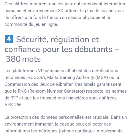
Ces chiffres montrent que les jeux qui combinent interaction
humaine et environnement 3D attirent le plus de novices, car
ils offrent à la fois le frisson du casino physique et la
commodité du jeu en ligne.
Sécurité, régulation et
confiance pour les débutants –
380 mots
Les plateformes VR sérieuses affichent des certifications
reconnues : eCOGRA, Malta Gaming Authority (MGA) ou la
Commission des Jeux de Gibraltar. Ces labels garantissent
que le RNG (Random Number Generator) respecte les normes
de RTP et que les transactions financières sont chiffrées
AES‑256.
La protection des données personnelles est cruciale. Dans un
environnement immersif, le casque peut collecter des
informations biométriques (rythme cardiaque, mouvements