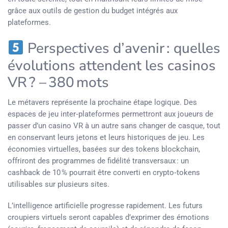
grâce aux outils de gestion du budget intégrés aux
plateformes.
Perspectives d’avenir : quelles
évolutions attendent les casinos
VR ? – 380 mots
Le métavers représente la prochaine étape logique. Des
espaces de jeu inter‑plateformes permettront aux joueurs de
passer d’un casino VR à un autre sans changer de casque, tout
en conservant leurs jetons et leurs historiques de jeu. Les
économies virtuelles, basées sur des tokens blockchain,
offriront des programmes de fidélité transversaux : un
cashback de 10 % pourrait être converti en crypto‑tokens
utilisables sur plusieurs sites.
L’intelligence artificielle progresse rapidement. Les futurs
croupiers virtuels seront capables d’exprimer des émotions