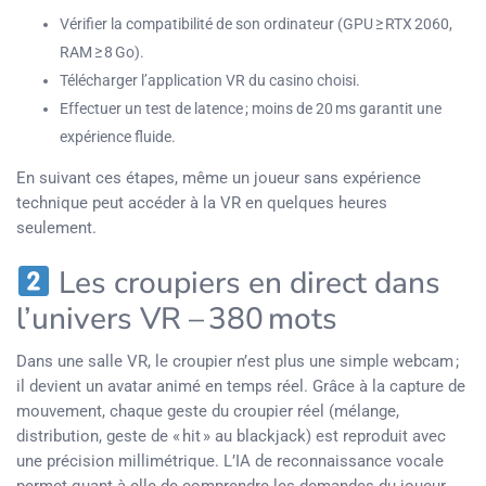
Vérifier la compatibilité de son ordinateur (GPU ≥ RTX 2060,
RAM ≥ 8 Go).
Télécharger l’application VR du casino choisi.
Effectuer un test de latence ; moins de 20 ms garantit une
expérience fluide.
En suivant ces étapes, même un joueur sans expérience
technique peut accéder à la VR en quelques heures
seulement.
Les croupiers en direct dans
l’univers VR – 380 mots
Dans une salle VR, le croupier n’est plus une simple webcam ;
il devient un avatar animé en temps réel. Grâce à la capture de
mouvement, chaque geste du croupier réel (mélange,
distribution, geste de « hit » au blackjack) est reproduit avec
une précision millimétrique. L’IA de reconnaissance vocale