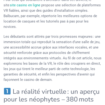
site
site casino en ligne
propose une sélection de plateformes
VR fiables, ainsi que des guides d’installation simples.
Balbucam, par exemple, répertorie les meilleures options de
location de casques et les tutoriels pas à pas pour les
novices.
Les débutants sont attirés par trois promesses majeures : une
immersion totale qui reproduit la sensation d’une salle de jeu,
une accessibilité accrue grâce aux interfaces vocales, et une
sécurité renforcée grâce aux protocoles de chiffrement
intégrés aux environnements virtuels. Au fil de cet article, nous
explorerons les bases de la VR, le rôle des croupiers en direct,
les jeux qui tirent le meilleur parti de cette technologie, les
garanties de sécurité, et enfin les perspectives d’avenir qui
façonnent le casino de demain.
La réalité virtuelle : un aperçu
pour les néophytes – 380 mots