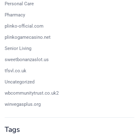
Personal Care
Pharmacy
plinko-official.com
plinkogamecasino.net
Senior Living
sweetbonanzaslot.us
tfsvl.co.uk
Uncategorized
wbcommunitytrust.co.uk2
winvegasplus.org
Tags