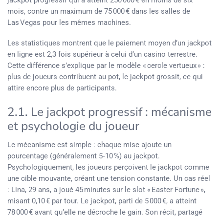
jackpot progressif qui a atteint 250 000 € en moins de six
mois, contre un maximum de 75 000 € dans les salles de
Las Vegas pour les mêmes machines.
Les statistiques montrent que le paiement moyen d’un jackpot
en ligne est 2,3 fois supérieur à celui d’un casino terrestre.
Cette différence s’explique par le modèle « cercle vertueux » :
plus de joueurs contribuent au pot, le jackpot grossit, ce qui
attire encore plus de participants.
2.1. Le jackpot progressif : mécanisme
et psychologie du joueur
Le mécanisme est simple : chaque mise ajoute un
pourcentage (généralement 5‑10 %) au jackpot.
Psychologiquement, les joueurs perçoivent le jackpot comme
une cible mouvante, créant une tension constante. Un cas réel
: Lina, 29 ans, a joué 45 minutes sur le slot « Easter Fortune »,
misant 0,10 € par tour. Le jackpot, parti de 5 000 €, a atteint
78 000 € avant qu’elle ne décroche le gain. Son récit, partagé