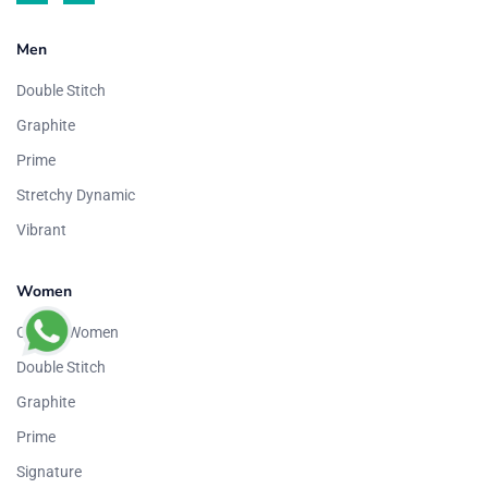
Men
Double Stitch
Graphite
Prime
Stretchy Dynamic
Vibrant
Women
Classic Women
Double Stitch
Graphite
Prime
Signature