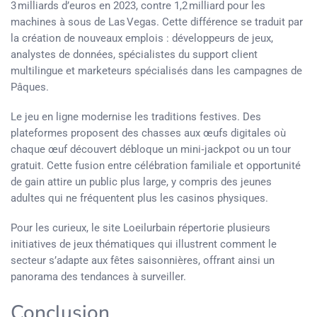
3 milliards d’euros en 2023, contre 1,2 milliard pour les
machines à sous de Las Vegas. Cette différence se traduit par
la création de nouveaux emplois : développeurs de jeux,
analystes de données, spécialistes du support client
multilingue et marketeurs spécialisés dans les campagnes de
Pâques.
Le jeu en ligne modernise les traditions festives. Des
plateformes proposent des chasses aux œufs digitales où
chaque œuf découvert débloque un mini‑jackpot ou un tour
gratuit. Cette fusion entre célébration familiale et opportunité
de gain attire un public plus large, y compris des jeunes
adultes qui ne fréquentent plus les casinos physiques.
Pour les curieux, le site Loeilurbain répertorie plusieurs
initiatives de jeux thématiques qui illustrent comment le
secteur s’adapte aux fêtes saisonnières, offrant ainsi un
panorama des tendances à surveiller.
Conclusion