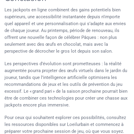
Les jackpots en ligne combinent des gains potentiels bien
supérieurs, une accessibilité instantanée depuis n’importe
quel appareil et une personnalisation qui s’adapte aux envies
de chaque joueur. Au printemps, période de renouveau, ils
offrent une nouvelle façon de célébrer Pâques : non plus
seulement avec des œufs en chocolat, mais avec la
perspective de décrocher le gros lot depuis son salon.
Les perspectives d’évolution sont prometteuses : la réalité
augmentée pourra projeter des œufs virtuels dans le jardin du
joueur, tandis que l’intelligence artificielle optimisera les
recommandations de jeux et les outils de prévention du jeu
excessif. Le « grand pari » de la saison prochaine pourrait bien
être de combiner ces technologies pour créer une chasse aux
jackpots encore plus immersive.
Pour ceux qui souhaitent explorer ces possibilités, consultez
les ressources disponibles sur Loeilurbain et commencez à
préparer votre prochaine session de jeu, où que vous soyez.