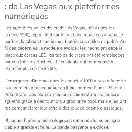
: de Las Vegas aux plateformes
numériques
Les premières salles de jeu de Las Vegas, nées dans les
années 1930, reposaient sur le bruit des machines à sous, le
parfum du tabac et l’ambiance feutrée des salles de poker. Au
fil des décennies, le modèle a évolué : les néons ont cédé la
place aux écrans LED, les tables de craps ont été remplacées
par des tables virtuelles, et les clients ont commencé à
chercher plus de flexibilité.
L’émergence d’Internet dans les années 1990 a ouvert la porte
aux premiers sites de poker en ligne, comme Planet Poker et
PokerStars. Ces plateformes ont d’abord attiré les joueurs
aguerris grâce à des tournois à gros prize pool, mais elles ont
rapidement élargi leur offre à des jeux de casino classiques.
Plusieurs facteurs technologiques ont rendu le jeu en ligne
viable à grande échelle. La bande passante a explosé,