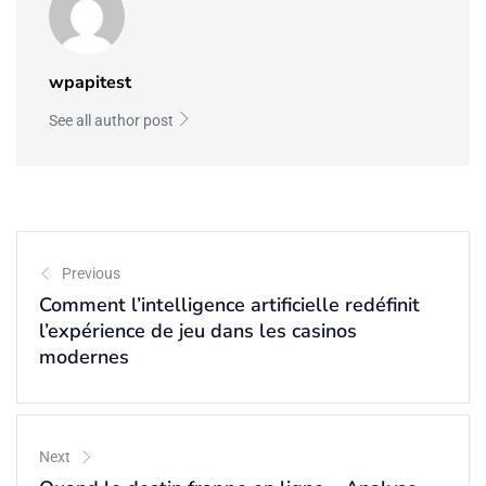
wpapitest
See all author post
Previous
Comment l’intelligence artificielle redéfinit
l’expérience de jeu dans les casinos
modernes
Next