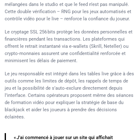
mélangées dans le studio et que le feed n’est pas manipulé.
Cette double vérification – RNG pour les jeux automatisés et
contrôle vidéo pour le live – renforce la confiance du joueur.
Le cryptage SSL 256 bits protège les données personnelles et
financières pendant les transactions. Les plateformes qui
offrent le retrait instantané via e‑wallets (Skrill, Neteller) ou
crypto‑monnaies assurent une confidentialité renforcée et
minimisent les délais de paiement.
Le jeu responsable est intégré dans les tables live grâce à des
outils comme les limites de dépôt, les rappels de temps de
jeu et la possibilité de s’auto‑exclure directement depuis
l’interface. Certains opérateurs proposent même des séances
de formation vidéo pour expliquer la stratégie de base du
blackjack et aider les joueurs à prendre des décisions
éclairées.
« J’ai commencé à jouer sur un site qui affichait