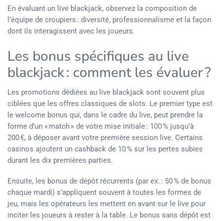
En évaluant un live blackjack, observez la composition de
l’équipe de croupiers : diversité, professionnalisme et la façon
dont ils interagissent avec les joueurs.
Les bonus spécifiques au live
blackjack : comment les évaluer ?
Les promotions dédiées au live blackjack sont souvent plus
ciblées que les offres classiques de slots. Le premier type est
le welcome bonus qui, dans le cadre du live, peut prendre la
forme d’un « match » de votre mise initiale : 100 % jusqu’à
200 €, à déposer avant votre première session live. Certains
casinos ajoutent un cashback de 10 % sur les pertes subies
durant les dix premières parties.
Ensuite, les bonus de dépôt récurrents (par ex. : 50 % de bonus
chaque mardi) s’appliquent souvent à toutes les formes de
jeu, mais les opérateurs les mettent en avant sur le live pour
inciter les joueurs à rester à la table. Le bonus sans dépôt est