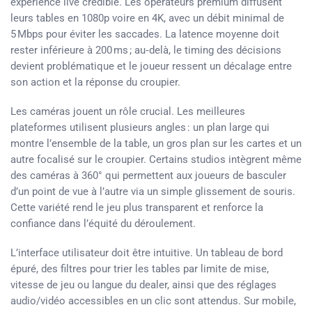
expérience live crédible. Les opérateurs premium diffusent
leurs tables en 1080p voire en 4K, avec un débit minimal de
5 Mbps pour éviter les saccades. La latence moyenne doit
rester inférieure à 200 ms ; au‑delà, le timing des décisions
devient problématique et le joueur ressent un décalage entre
son action et la réponse du croupier.
Les caméras jouent un rôle crucial. Les meilleures
plateformes utilisent plusieurs angles : un plan large qui
montre l’ensemble de la table, un gros plan sur les cartes et un
autre focalisé sur le croupier. Certains studios intègrent même
des caméras à 360° qui permettent aux joueurs de basculer
d’un point de vue à l’autre via un simple glissement de souris.
Cette variété rend le jeu plus transparent et renforce la
confiance dans l’équité du déroulement.
L’interface utilisateur doit être intuitive. Un tableau de bord
épuré, des filtres pour trier les tables par limite de mise,
vitesse de jeu ou langue du dealer, ainsi que des réglages
audio/vidéo accessibles en un clic sont attendus. Sur mobile,