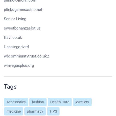
plinko-official.com
plinkogamecasino.net
Senior Living
sweetbonanzaslot.us
tfsvl.co.uk
Uncategorized
wbcommunitytrust.co.uk2
winvegasplus.org
Tags
Accessories
fashion
Health Care
jewellery
medicine
pharmacy
TIPS