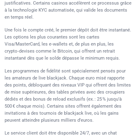
justificatives. Certains casinos accélèrent ce processus grâce
à la technologie KYC automatisée, qui valide les documents
en temps réel.
Une fois le compte créé, le premier dépôt doit être instantané.
Les options les plus courantes sont les cartes
Visa/MasterCard, les e‑wallets et, de plus en plus, les
crypto‑devises comme le Bitcoin, qui offrent un retrait
instantané dès que le solde dépasse le minimum requis.
Les programmes de fidélité sont spécialement pensés pour
les amateurs de live blackjack. Chaque euro misé rapporte
des points, débloquant des niveaux VIP qui offrent des limites
de mise supérieures, des tables privées avec des croupiers
dédiés et des bonus de reload exclusifs (ex. : 25 % jusqu’à
500 € chaque mois). Certains sites offrent également des
invitations à des tournois de blackjack live, où les gains
peuvent atteindre plusieurs milliers d’euros.
Le service client doit être disponible 24/7, avec un chat