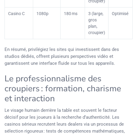
croupier)
Casino C
1080p
180 ms
3 (large,
Optimisé
gros
plan,
croupier)
En résumé, privilégiez les sites qui investissent dans des
studios dédiés, offrent plusieurs perspectives vidéo et
garantissent une interface fluide sur tous les appareils.
Le professionnalisme des
croupiers : formation, charisme
et interaction
Le visage humain derrière la table est souvent le facteur
décisif pour les joueurs à la recherche d’authenticité. Les
casinos sérieux recrutent leurs dealers via un processus de
sélection rigoureux : tests de compétences mathématiques,