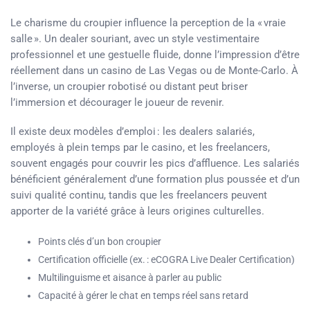
Le charisme du croupier influence la perception de la « vraie
salle ». Un dealer souriant, avec un style vestimentaire
professionnel et une gestuelle fluide, donne l’impression d’être
réellement dans un casino de Las Vegas ou de Monte-Carlo. À
l’inverse, un croupier robotisé ou distant peut briser
l’immersion et décourager le joueur de revenir.
Il existe deux modèles d’emploi : les dealers salariés,
employés à plein temps par le casino, et les freelancers,
souvent engagés pour couvrir les pics d’affluence. Les salariés
bénéficient généralement d’une formation plus poussée et d’un
suivi qualité continu, tandis que les freelancers peuvent
apporter de la variété grâce à leurs origines culturelles.
Points clés d’un bon croupier
Certification officielle (ex. : eCOGRA Live Dealer Certification)
Multilinguisme et aisance à parler au public
Capacité à gérer le chat en temps réel sans retard