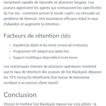
instantané capable de répondre en plusieurs langues. Les
joueurs apprécient les agents qui connaissent les spécificités
du live (ex. : comment activer le mode « split » ou résoudre un
problème de latence). Une assistance efficace réduit le taux
d’abandon et augmente la rétention.
Facteurs de rétention clés
Rapidité du dépôt et du retrait (moins de 5 minutes)
Programme VIP adapté aux tables live
Support multilingue disponible à toute heure
Les statistiques internes de plusieurs opérateurs montrent
que le taux de rétention des joueurs de live blackjack dépasse
les 70 % lorsqu’ils bénéficient d’un bonus de bienvenue
combiné à un service client réactif.
Conclusion
Choisir le meilleur live blackjack repose sur cinq piliers : la