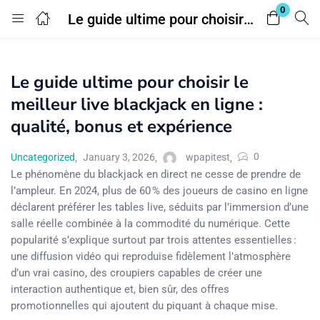
0
Le guide ultime pour choisir le meilleur live blackjack en ligne : qualité, bonus et expérience
Login
Le guide ultime pour choisir le
Enter your username and password to login.
meilleur live blackjack en ligne :
qualité, bonus et expérience
0
Uncategorized
January 3, 2026
wpapitest
Le phénomène du blackjack en direct ne cesse de prendre de
l’ampleur. En 2024, plus de 60 % des joueurs de casino en ligne
Remember me
Lost password?
déclarent préférer les tables live, séduits par l’immersion d’une
salle réelle combinée à la commodité du numérique. Cette
popularité s’explique surtout par trois attentes essentielles :
une diffusion vidéo qui reproduise fidèlement l’atmosphère
d’un vrai casino, des croupiers capables de créer une
interaction authentique et, bien sûr, des offres
promotionnelles qui ajoutent du piquant à chaque mise.