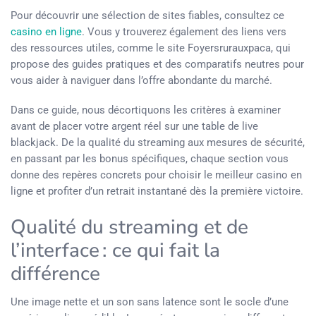
Pour découvrir une sélection de sites fiables, consultez ce
casino en ligne
. Vous y trouverez également des liens vers
des ressources utiles, comme le site Foyersrurauxpaca, qui
propose des guides pratiques et des comparatifs neutres pour
vous aider à naviguer dans l’offre abondante du marché.
Dans ce guide, nous décortiquons les critères à examiner
avant de placer votre argent réel sur une table de live
blackjack. De la qualité du streaming aux mesures de sécurité,
en passant par les bonus spécifiques, chaque section vous
donne des repères concrets pour choisir le meilleur casino en
ligne et profiter d’un retrait instantané dès la première victoire.
Qualité du streaming et de
l’interface : ce qui fait la
différence
Une image nette et un son sans latence sont le socle d’une