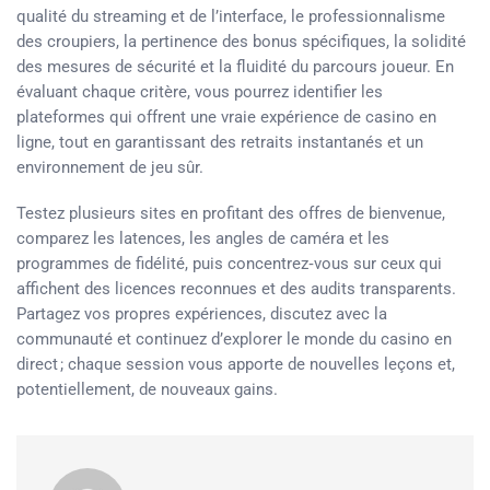
qualité du streaming et de l’interface, le professionnalisme
des croupiers, la pertinence des bonus spécifiques, la solidité
des mesures de sécurité et la fluidité du parcours joueur. En
évaluant chaque critère, vous pourrez identifier les
plateformes qui offrent une vraie expérience de casino en
ligne, tout en garantissant des retraits instantanés et un
environnement de jeu sûr.
Testez plusieurs sites en profitant des offres de bienvenue,
comparez les latences, les angles de caméra et les
programmes de fidélité, puis concentrez‑vous sur ceux qui
affichent des licences reconnues et des audits transparents.
Partagez vos propres expériences, discutez avec la
communauté et continuez d’explorer le monde du casino en
direct ; chaque session vous apporte de nouvelles leçons et,
potentiellement, de nouveaux gains.