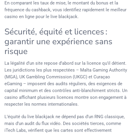
En comparant les taux de mise, le montant du bonus et la
fréquence du cashback, vous identifiez rapidement le meilleur
casino en ligne pour le live blackjack.
Sécurité, équité et licences :
garantir une expérience sans
risque
La légalité d’un site repose d’abord sur la licence qu’il détient.
Les juridictions les plus respectées – Malta Gaming Authority
(MGA), UK Gambling Commission (UKGC) et Curaçao
eGaming – imposent des audits réguliers, des exigences de
capital minimum et des contrôles anti‑blanchiment stricts. Un
casino affichant plusieurs licences montre son engagement à
respecter les normes internationales.
L’équité du live blackjack ne dépend pas d’un RNG classique,
mais d’un audit du flux vidéo. Des sociétés tierces, comme
iTech Labs, vérifient que les cartes sont effectivement