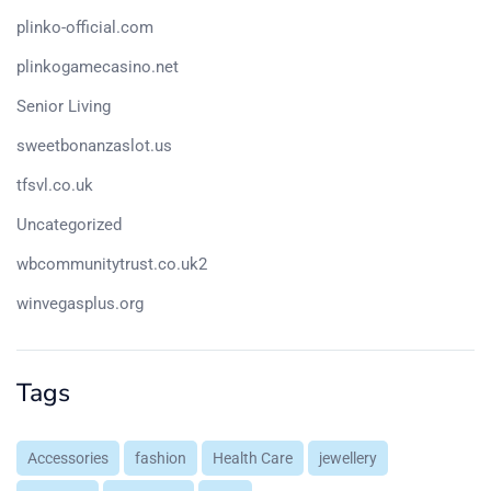
plinko-official.com
plinkogamecasino.net
Senior Living
sweetbonanzaslot.us
tfsvl.co.uk
Uncategorized
wbcommunitytrust.co.uk2
winvegasplus.org
Tags
Accessories
fashion
Health Care
jewellery