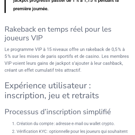
jackpot progressif passer de 1 % à 1,15 % pendant la
première journée.
Rakeback en temps réel pour les
joueurs VIP
Le programme VIP à 15 niveaux offre un rakeback de 0,5 % à
5 % sur les mises de paris sportifs et de casino. Les membres
VIP voient leurs gains de jackpot s’ajouter à leur cashback,
créant un effet cumulatif très attractif.
Expérience utilisateur :
inscription, jeu et retraits
Processus d’inscription simplifié
Création du compte : adresse e‑mail ou wallet crypto.
Vérification KYC : optionnelle pour les joueurs qui souhaitent