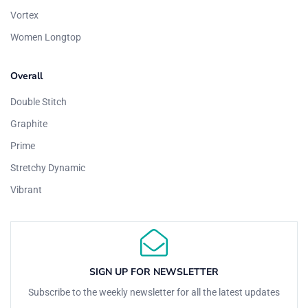
Vortex
Women Longtop
Overall
Double Stitch
Graphite
Prime
Stretchy Dynamic
Vibrant
SIGN UP FOR NEWSLETTER
Subscribe to the weekly newsletter for all the latest updates