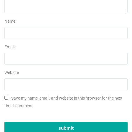
Name:
Email:
Website
Save my name, email, and website in this browser for the next
time I comment.