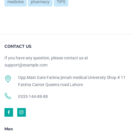
medicine
pharmacy
TIPS
CONTACT US
If you have any question, please contact us at
support@example.com
Opp Main Gate Fatima jinnah medical University Shop # 11
Fatima Canter Queens road Lahore
0333-144-88-88
Men