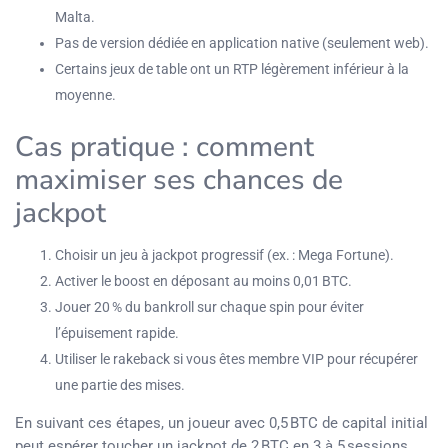
Malta.
Pas de version dédiée en application native (seulement web).
Certains jeux de table ont un RTP légèrement inférieur à la
moyenne.
Cas pratique : comment
maximiser ses chances de
jackpot
Choisir un jeu à jackpot progressif (ex. : Mega Fortune).
Activer le boost en déposant au moins 0,01 BTC.
Jouer 20 % du bankroll sur chaque spin pour éviter
l’épuisement rapide.
Utiliser le rakeback si vous êtes membre VIP pour récupérer
une partie des mises.
En suivant ces étapes, un joueur avec 0,5 BTC de capital initial
peut espérer toucher un jackpot de 2 BTC en 3 à 5 sessions,