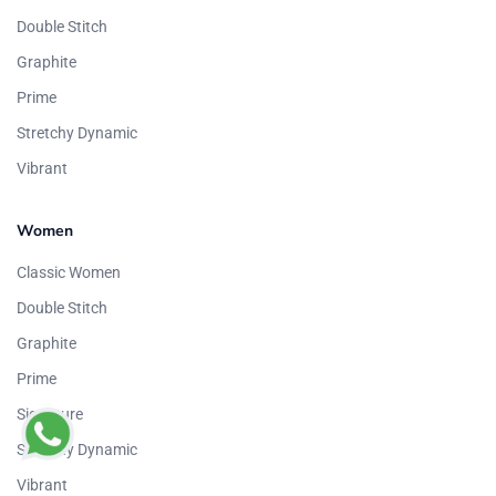
Double Stitch
Graphite
Prime
Stretchy Dynamic
Vibrant
Women
Classic Women
Double Stitch
Graphite
Prime
Signature
Stretchy Dynamic
Vibrant