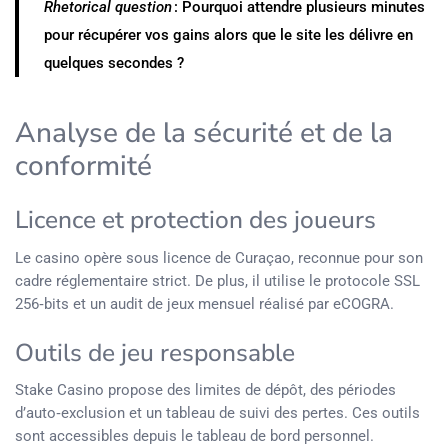
Rhetorical question
: Pourquoi attendre plusieurs minutes
pour récupérer vos gains alors que le site les délivre en
quelques secondes ?
Analyse de la sécurité et de la
conformité
Licence et protection des joueurs
Le casino opère sous licence de Curaçao, reconnue pour son
cadre réglementaire strict. De plus, il utilise le protocole SSL
256‑bits et un audit de jeux mensuel réalisé par eCOGRA.
Outils de jeu responsable
Stake Casino propose des limites de dépôt, des périodes
d’auto‑exclusion et un tableau de suivi des pertes. Ces outils
sont accessibles depuis le tableau de bord personnel.