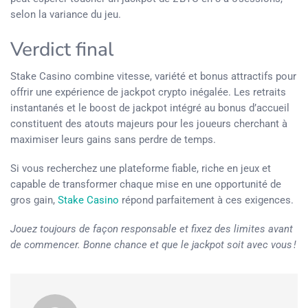
selon la variance du jeu.
Verdict final
Stake Casino combine vitesse, variété et bonus attractifs pour
offrir une expérience de jackpot crypto inégalée. Les retraits
instantanés et le boost de jackpot intégré au bonus d’accueil
constituent des atouts majeurs pour les joueurs cherchant à
maximiser leurs gains sans perdre de temps.
Si vous recherchez une plateforme fiable, riche en jeux et
capable de transformer chaque mise en une opportunité de
gros gain,
Stake Casino
répond parfaitement à ces exigences.
Jouez toujours de façon responsable et fixez des limites avant
de commencer. Bonne chance et que le jackpot soit avec vous !