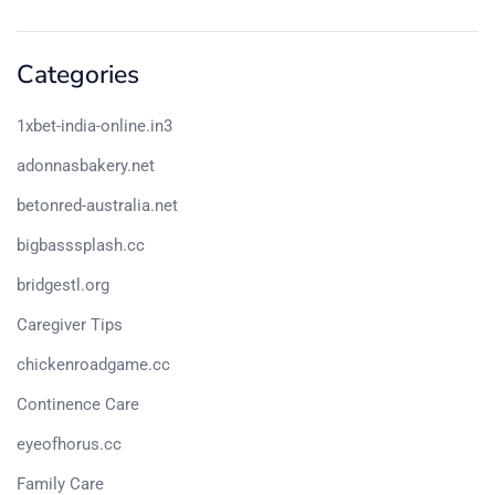
Categories
1xbet-india-online.in3
adonnasbakery.net
betonred-australia.net
bigbasssplash.cc
bridgestl.org
Caregiver Tips
chickenroadgame.cc
Continence Care
eyeofhorus.cc
Family Care