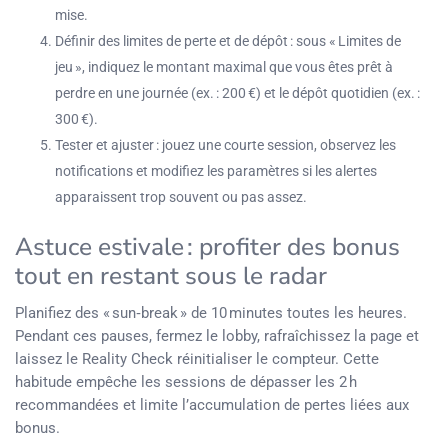
mise.
Définir des limites de perte et de dépôt : sous « Limites de
jeu », indiquez le montant maximal que vous êtes prêt à
perdre en une journée (ex. : 200 €) et le dépôt quotidien (ex. :
300 €).
Tester et ajuster : jouez une courte session, observez les
notifications et modifiez les paramètres si les alertes
apparaissent trop souvent ou pas assez.
Astuce estivale : profiter des bonus
tout en restant sous le radar
Planifiez des « sun‑break » de 10 minutes toutes les heures.
Pendant ces pauses, fermez le lobby, rafraîchissez la page et
laissez le Reality Check réinitialiser le compteur. Cette
habitude empêche les sessions de dépasser les 2 h
recommandées et limite l’accumulation de pertes liées aux
bonus.