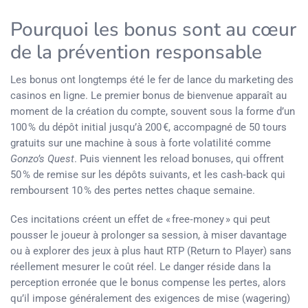
Pourquoi les bonus sont au cœur
de la prévention responsable
Les bonus ont longtemps été le fer de lance du marketing des
casinos en ligne. Le premier bonus de bienvenue apparaît au
moment de la création du compte, souvent sous la forme d’un
100 % du dépôt initial jusqu’à 200 €, accompagné de 50 tours
gratuits sur une machine à sous à forte volatilité comme
Gonzo’s Quest
. Puis viennent les reload bonuses, qui offrent
50 % de remise sur les dépôts suivants, et les cash‑back qui
remboursent 10 % des pertes nettes chaque semaine.
Ces incitations créent un effet de « free‑money » qui peut
pousser le joueur à prolonger sa session, à miser davantage
ou à explorer des jeux à plus haut RTP (Return to Player) sans
réellement mesurer le coût réel. Le danger réside dans la
perception erronée que le bonus compense les pertes, alors
qu’il impose généralement des exigences de mise (wagering)