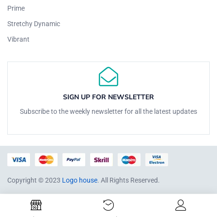
Prime
Stretchy Dynamic
Vibrant
SIGN UP FOR NEWSLETTER
Subscribe to the weekly newsletter for all the latest updates
Copyright © 2023
Logo house
. All Rights Reserved.