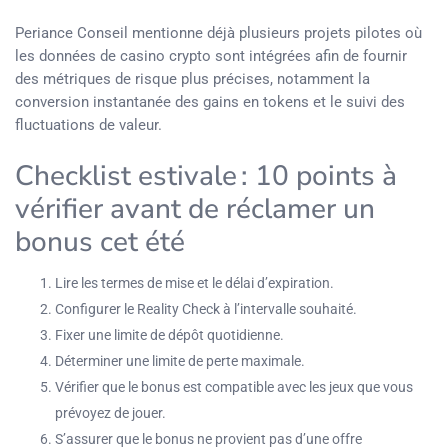
Periance Conseil mentionne déjà plusieurs projets pilotes où
les données de casino crypto sont intégrées afin de fournir
des métriques de risque plus précises, notamment la
conversion instantanée des gains en tokens et le suivi des
fluctuations de valeur.
Checklist estivale : 10 points à
vérifier avant de réclamer un
bonus cet été
Lire les termes de mise et le délai d’expiration.
Configurer le Reality Check à l’intervalle souhaité.
Fixer une limite de dépôt quotidienne.
Déterminer une limite de perte maximale.
Vérifier que le bonus est compatible avec les jeux que vous
prévoyez de jouer.
S’assurer que le bonus ne provient pas d’une offre