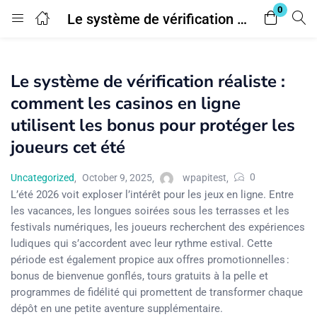
0
Le système de vérification réaliste : comment les casinos en ligne utilisent les bonus pour protéger les joueurs cet été
Login
Le système de vérification réaliste :
Enter your username and password to login.
comment les casinos en ligne
utilisent les bonus pour protéger les
joueurs cet été
0
Uncategorized
October 9, 2025
wpapitest
Remember me
Lost password?
L’été 2026 voit exploser l’intérêt pour les jeux en ligne. Entre
les vacances, les longues soirées sous les terrasses et les
festivals numériques, les joueurs recherchent des expériences
ludiques qui s’accordent avec leur rythme estival. Cette
période est également propice aux offres promotionnelles :
bonus de bienvenue gonflés, tours gratuits à la pelle et
programmes de fidélité qui promettent de transformer chaque
dépôt en une petite aventure supplémentaire.