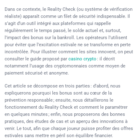
Dans ce contexte, le Reality Check (ou système de vérification
réaliste) apparaît comme un filet de sécurité indispensable. Il
s’agit d’un outil intégré aux plateformes qui rappelle
régulièrement le temps passé, le solde actuel et, surtout,
l’impact des bonus sur la bankroll. Les opérateurs l’utilisent
pour éviter que l’excitation estivale ne se transforme en perte
incontrôlée. Pour illustrer comment les sites innovent, on peut
consulter le guide proposé par
casino crypto
: il décrit
notamment l’usage des cryptomonnaies comme moyen de
paiement sécurisé et anonyme.
Cet article se décompose en trois parties : d’abord, nous
expliquerons pourquoi les bonus sont au cœur de la
prévention responsable ; ensuite, nous détaillerons le
fonctionnement du Reality Check et comment le paramétrer
en quelques minutes ; enfin, nous proposerons des bonnes
pratiques, des études de cas et un aperçu des innovations à
venir. Le tout, afin que chaque joueur puisse profiter des offres
estivales sans mettre en péril son équilibre financier.