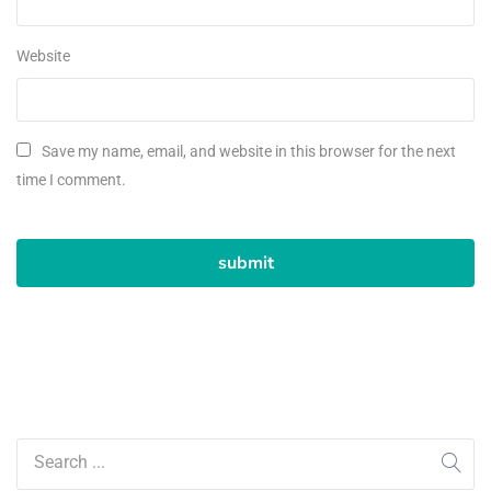
Website
Save my name, email, and website in this browser for the next
time I comment.