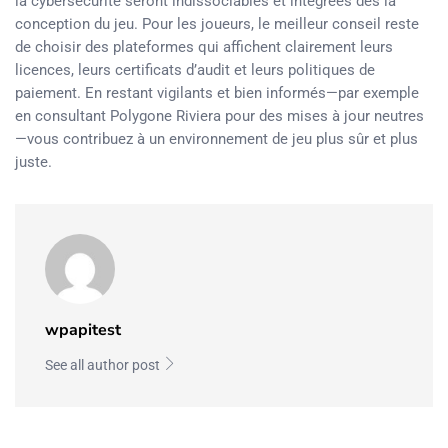
la cybersécurité seront indissociables et intégrées dès la
conception du jeu. Pour les joueurs, le meilleur conseil reste
de choisir des plateformes qui affichent clairement leurs
licences, leurs certificats d’audit et leurs politiques de
paiement. En restant vigilants et bien informés—par exemple
en consultant Polygone Riviera pour des mises à jour neutres
—vous contribuez à un environnement de jeu plus sûr et plus
juste.
wpapitest
See all author post