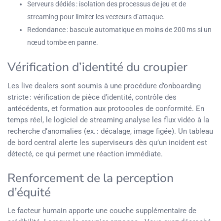
Serveurs dédiés : isolation des processus de jeu et de
streaming pour limiter les vecteurs d’attaque.
Redondance : bascule automatique en moins de 200 ms si un
nœud tombe en panne.
Vérification d’identité du croupier
Les live dealers sont soumis à une procédure d’onboarding
stricte : vérification de pièce d’identité, contrôle des
antécédents, et formation aux protocoles de conformité. En
temps réel, le logiciel de streaming analyse les flux vidéo à la
recherche d’anomalies (ex. : décalage, image figée). Un tableau
de bord central alerte les superviseurs dès qu’un incident est
détecté, ce qui permet une réaction immédiate.
Renforcement de la perception
d’équité
Le facteur humain apporte une couche supplémentaire de