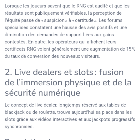
Lorsque les joueurs savent que le RNG est audité et que les
résultats sont publiquement vérifiables, la perception de
l’équité passe de « suspicion » à « certitude ». Les forums
spécialisés constatent une hausse des avis positifs et une
diminution des demandes de support liées aux gains
contestés. En outre, les opérateurs qui affichent leurs
certificats RNG voient généralement une augmentation de 15 %
du taux de conversion des nouveaux visiteurs.
2. Live dealers et slots : fusion
de l’immersion physique et de la
sécurité numérique
Le concept de live dealer, longtemps réservé aux tables de
blackjack ou de roulette, trouve aujourd’hui sa place dans les
slots grâce aux vidéos interactives et aux jackpots progressifs
synchronisés.