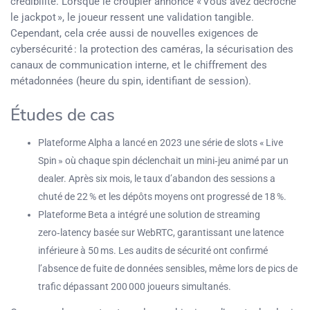
crédibilité. Lorsque le croupier annonce « Vous avez décroché
le jackpot », le joueur ressent une validation tangible.
Cependant, cela crée aussi de nouvelles exigences de
cybersécurité : la protection des caméras, la sécurisation des
canaux de communication interne, et le chiffrement des
métadonnées (heure du spin, identifiant de session).
Études de cas
Plateforme Alpha a lancé en 2023 une série de slots « Live
Spin » où chaque spin déclenchait un mini‑jeu animé par un
dealer. Après six mois, le taux d’abandon des sessions a
chuté de 22 % et les dépôts moyens ont progressé de 18 %.
Plateforme Beta a intégré une solution de streaming
zero‑latency basée sur WebRTC, garantissant une latence
inférieure à 50 ms. Les audits de sécurité ont confirmé
l’absence de fuite de données sensibles, même lors de pics de
trafic dépassant 200 000 joueurs simultanés.