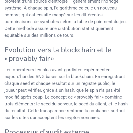
provient d’une source d’entropie – généralement l’horloge
système. À chaque spin, l’algorithme calcule un nouveau
nombre, qui est ensuite mappé sur les différentes
combinaisons de symboles selon la table de paiement du jeu.
Cette méthode assure une distribution statistiquement
équitable sur des millions de tours.
Evolution vers la blockchain et le
« provably fair »
Les opérateurs les plus avant‑gardistes expérimentent
aujourd’hui des RNG basés sur la blockchain. En enregistrant
chaque seed et chaque résultat sur un registre public, le
joueur peut vérifier, grâce à un hash, que le spin n’a pas été
modifié après coup. Le concept de « provably fair » combine
trois éléments : le seed du serveur, le seed du client, et le hash
du résultat. Cette transparence renforce la confiance, surtout
sur les sites qui acceptent les crypto‑monnaies.
Processus d’audit externe