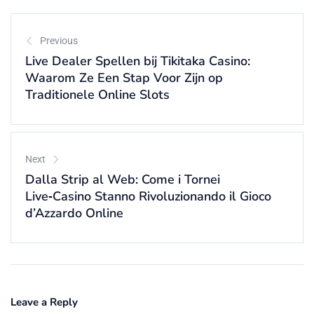
Previous
Live Dealer Spellen bij Tikitaka Casino:
Waarom Ze Een Stap Voor Zijn op
Traditionele Online Slots
Next
Dalla Strip al Web: Come i Tornei
Live‑Casino Stanno Rivoluzionando il Gioco
d’Azzardo Online
Leave a Reply