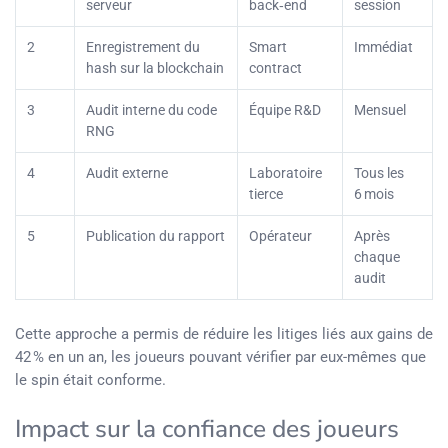
serveur
back‑end
session
2
Enregistrement du
Smart
Immédiat
hash sur la blockchain
contract
3
Audit interne du code
Équipe R&D
Mensuel
RNG
4
Audit externe
Laboratoire
Tous les
tierce
6 mois
5
Publication du rapport
Opérateur
Après
chaque
audit
Cette approche a permis de réduire les litiges liés aux gains de
42 % en un an, les joueurs pouvant vérifier par eux-mêmes que
le spin était conforme.
Impact sur la confiance des joueurs