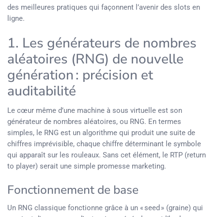
des meilleures pratiques qui façonnent l’avenir des slots en
ligne.
1. Les générateurs de nombres
aléatoires (RNG) de nouvelle
génération : précision et
auditabilité
Le cœur même d’une machine à sous virtuelle est son
générateur de nombres aléatoires, ou RNG. En termes
simples, le RNG est un algorithme qui produit une suite de
chiffres imprévisible, chaque chiffre déterminant le symbole
qui apparaît sur les rouleaux. Sans cet élément, le RTP (return
to player) serait une simple promesse marketing.
Fonctionnement de base
Un RNG classique fonctionne grâce à un « seed » (graine) qui