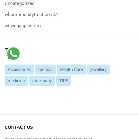
Uncategorized
wbcommunitytrust.co.uk2
winvegasplus.org
Tags
Accessories
fashion
Health Care
jewellery
medicine
pharmacy
TIPS
CONTACT US