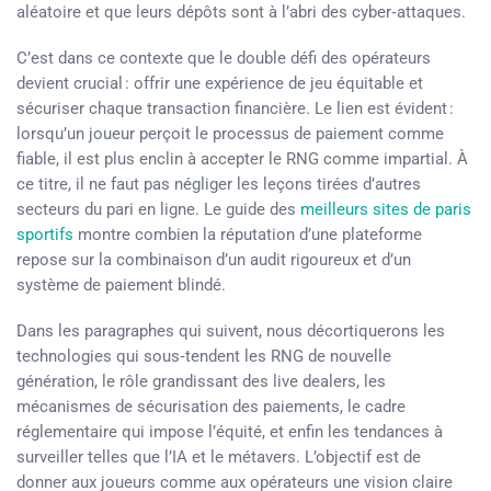
aléatoire et que leurs dépôts sont à l’abri des cyber‑attaques.
C’est dans ce contexte que le double défi des opérateurs
devient crucial : offrir une expérience de jeu équitable et
sécuriser chaque transaction financière. Le lien est évident :
lorsqu’un joueur perçoit le processus de paiement comme
fiable, il est plus enclin à accepter le RNG comme impartial. À
ce titre, il ne faut pas négliger les leçons tirées d’autres
secteurs du pari en ligne. Le guide des
meilleurs sites de paris
sportifs
montre combien la réputation d’une plateforme
repose sur la combinaison d’un audit rigoureux et d’un
système de paiement blindé.
Dans les paragraphes qui suivent, nous décortiquerons les
technologies qui sous‑tendent les RNG de nouvelle
génération, le rôle grandissant des live dealers, les
mécanismes de sécurisation des paiements, le cadre
réglementaire qui impose l’équité, et enfin les tendances à
surveiller telles que l’IA et le métavers. L’objectif est de
donner aux joueurs comme aux opérateurs une vision claire