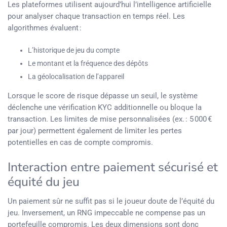
Les plateformes utilisent aujourd’hui l’intelligence artificielle
pour analyser chaque transaction en temps réel. Les
algorithmes évaluent :
L’historique de jeu du compte
Le montant et la fréquence des dépôts
La géolocalisation de l’appareil
Lorsque le score de risque dépasse un seuil, le système
déclenche une vérification KYC additionnelle ou bloque la
transaction. Les limites de mise personnalisées (ex. : 5 000 €
par jour) permettent également de limiter les pertes
potentielles en cas de compte compromis.
Interaction entre paiement sécurisé et
équité du jeu
Un paiement sûr ne suffit pas si le joueur doute de l’équité du
jeu. Inversement, un RNG impeccable ne compense pas un
portefeuille compromis. Les deux dimensions sont donc