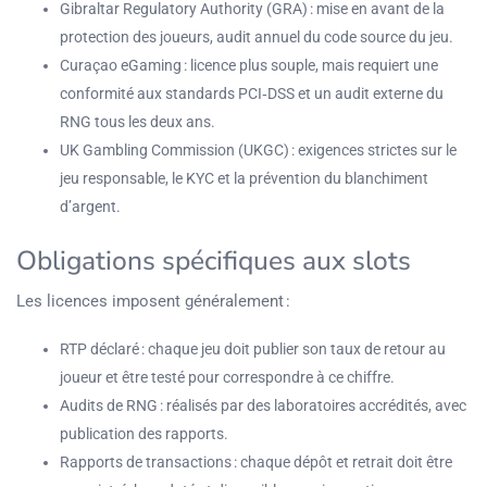
Gibraltar Regulatory Authority (GRA) : mise en avant de la
protection des joueurs, audit annuel du code source du jeu.
Curaçao eGaming : licence plus souple, mais requiert une
conformité aux standards PCI‑DSS et un audit externe du
RNG tous les deux ans.
UK Gambling Commission (UKGC) : exigences strictes sur le
jeu responsable, le KYC et la prévention du blanchiment
d’argent.
Obligations spécifiques aux slots
Les licences imposent généralement :
RTP déclaré : chaque jeu doit publier son taux de retour au
joueur et être testé pour correspondre à ce chiffre.
Audits de RNG : réalisés par des laboratoires accrédités, avec
publication des rapports.
Rapports de transactions : chaque dépôt et retrait doit être