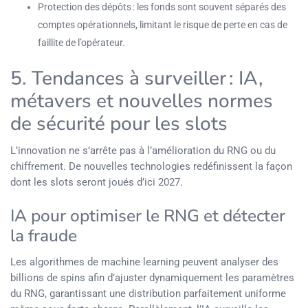
Protection des dépôts : les fonds sont souvent séparés des
comptes opérationnels, limitant le risque de perte en cas de
faillite de l’opérateur.
5. Tendances à surveiller : IA,
métavers et nouvelles normes
de sécurité pour les slots
L’innovation ne s’arrête pas à l’amélioration du RNG ou du
chiffrement. De nouvelles technologies redéfinissent la façon
dont les slots seront joués d’ici 2027.
IA pour optimiser le RNG et détecter
la fraude
Les algorithmes de machine learning peuvent analyser des
billions de spins afin d’ajuster dynamiquement les paramètres
du RNG, garantissant une distribution parfaitement uniforme