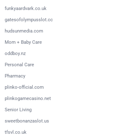
funkyaardvark.co.uk
gatesofolympusslot.cc
hudsunmedia.com
Mom + Baby Care
oddboy.nz
Personal Care
Pharmacy
plinko-official.com
plinkogamecasino.net
Senior Living
sweetbonanzaslot.us
tfsvl.co.uk