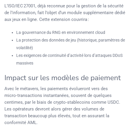
L’ISO/IEC 27001, déjà reconnue pour la gestion de la sécurité
de l’information, fait l’objet d’un module supplémentaire dédié
aux jeux en ligne. Cette extension couvrira :
La gouvernance du RNG en environnement cloud
La protection des données de jeu (historique, paramètres de
volatilité)
Les exigences de continuité d’activité lors d’attaques DDoS
massives
Impact sur les modèles de paiement
Avec le métavers, les paiements évolueront vers des
micro‑transactions instantanées, souvent de quelques
centimes, par le biais de crypto‑stablecoins comme USDC.
Les opérateurs devront alors gérer des volumes de
transaction beaucoup plus élevés, tout en assurant la
conformité AML.