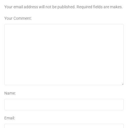
Your email address will not be published. Required fields are makes.
Your Comment:
Name:
Email: