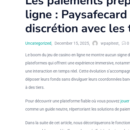
Les paiements prép
ligne : Paysafecard
discrétion avec les 
Uncategorized
December 15, 2025
wpapitest
0
Le boom du jeu de casino en ligne ne montre aucun signe de
plateformes qui offrent une expérience immersive, notammen
une interaction en temps réel. Cette évolution s’accompagn
déposer leurs fonds sans divulguer leurs coordonnées banc
à des tiers.
Pour découvrir une plateforme fiable où vous pouvez
jouer
comme un guide neutre, répertoriant les solutions de paiemen
Dans la suite de cet article, nous décortiquerons le fon