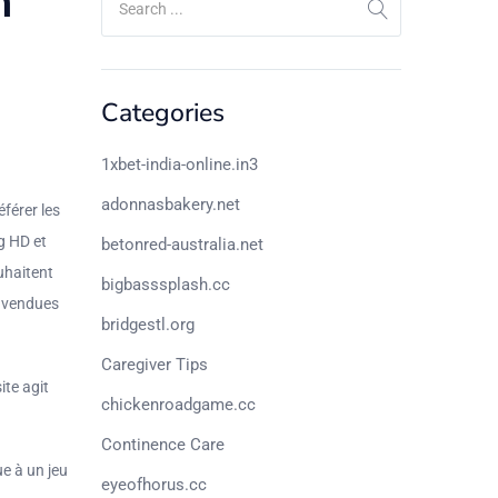
n
Categories
1xbet-india-online.in3
adonnasbakery.net
férer les
g HD et
betonred-australia.net
uhaitent
bigbasssplash.cc
u vendues
bridgestl.org
Caregiver Tips
ite agit
chickenroadgame.cc
Continence Care
e à un jeu
eyeofhorus.cc