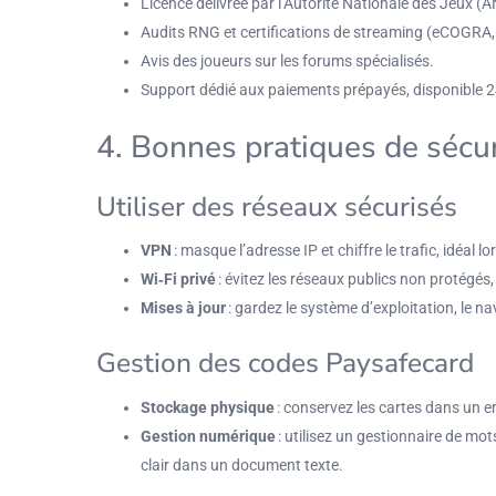
Licence délivrée par l’Autorité Nationale des Jeux (
Audits RNG et certifications de streaming (eCOGRA,
Avis des joueurs sur les forums spécialisés.
Support dédié aux paiements prépayés, disponible 2
4. Bonnes pratiques de sécur
Utiliser des réseaux sécurisés
VPN
: masque l’adresse IP et chiffre le trafic, idéal 
Wi‑Fi privé
: évitez les réseaux publics non protégés, 
Mises à jour
: gardez le système d’exploitation, le nav
Gestion des codes Paysafecard
Stockage physique
: conservez les cartes dans un e
Gestion numérique
: utilisez un gestionnaire de mo
clair dans un document texte.