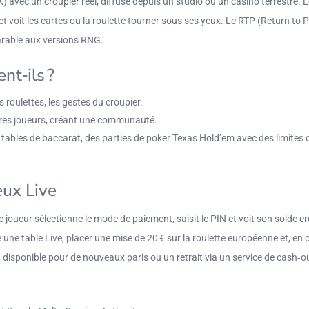
 avec un croupier réel, diffusé depuis un studio ou un casino terrestre. L
et voit les cartes ou la roulette tourner sous ses yeux. Le RTP (Return to 
parable aux versions RNG.
nt‑ils ?
s roulettes, les gestes du croupier.
tres joueurs, créant une communauté.
s tables de baccarat, des parties de poker Texas Hold’em avec des limites 
eux Live
e joueur sélectionne le mode de paiement, saisit le PIN et voit son solde cr
e une table Live, placer une mise de 20 € sur la roulette européenne et, en 
, disponible pour de nouveaux paris ou un retrait via un service de cash‑o