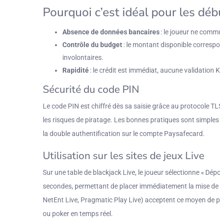
Pourquoi c’est idéal pour les dé
Absence de données bancaires
: le joueur ne comm
Contrôle du budget
: le montant disponible corres
involontaires.
Rapidité
: le crédit est immédiat, aucune validation K
Sécurité du code PIN
Le code PIN est chiffré dès sa saisie grâce au protocole T
les risques de piratage. Les bonnes pratiques sont simples :
la double authentification sur le compte Paysafecard.
Utilisation sur les sites de jeux Live
Sur une table de blackjack Live, le joueur sélectionne « Dép
secondes, permettant de placer immédiatement la mise de 1
NetEnt Live, Pragmatic Play Live) acceptent ce moyen de pa
ou poker en temps réel.