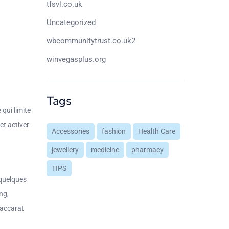
tfsvl.co.uk
Uncategorized
wbcommunitytrust.co.uk2
winvegasplus.org
Tags
qui limite
et activer
Accessories
fashion
Health Care
jewellery
medicine
pharmacy
TIPS
 quelques
ng,
baccarat