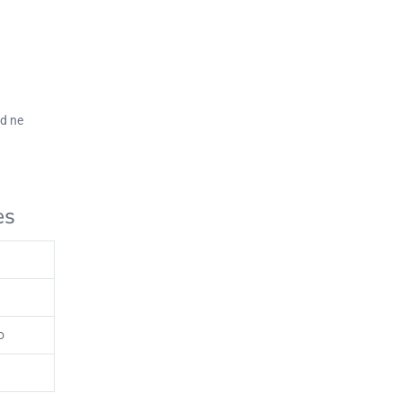
rd ne
es
o