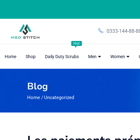
0333-144-88-8
Hot
Home
Shop
Daily Duty Scrubs
Men
Women
Blog
Home
/
Uncategorized