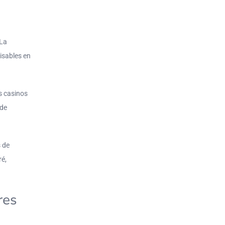
 La
isables en
s casinos
 de
s de
ré,
res