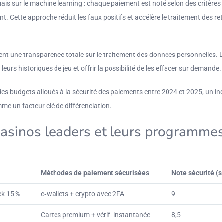
is sur le machine learning : chaque paiement est noté selon des critères
Cette approche réduit les faux positifs et accélère le traitement des ret
osent une transparence totale sur le traitement des données personnelles. 
urs historiques de jeu et offrir la possibilité de les effacer sur demande.
des budgets alloués à la sécurité des paiements entre 2024 et 2025, un in
me un facteur clé de différenciation.
 casinos leaders et leurs programme
Méthodes de paiement sécurisées
Note sécurité (s
ck 15 %
e‑wallets + crypto avec 2FA
9
Cartes premium + vérif. instantanée
8,5