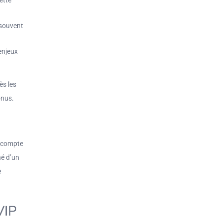
ette
 souvent
 enjeux
ès les
onus.
e compte
né d’un
e
VIP