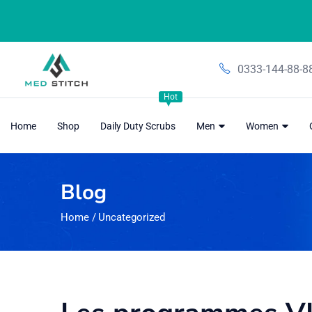
0333-144-88-8
Hot
Home
Shop
Daily Duty Scrubs
Men
Women
Blog
Home
/
Uncategorized