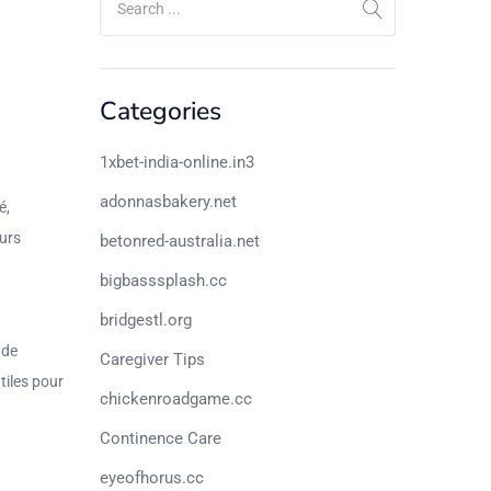
Categories
1xbet-india-online.in3
adonnasbakery.net
é,
eurs
betonred-australia.net
bigbasssplash.cc
bridgestl.org
 de
Caregiver Tips
tiles pour
chickenroadgame.cc
Continence Care
eyeofhorus.cc