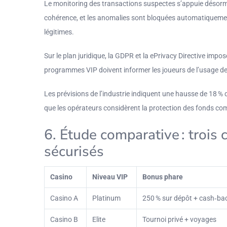
Le monitoring des transactions suspectes s’appuie désorma
cohérence, et les anomalies sont bloquées automatiquement. 
légitimes.
Sur le plan juridique, la GDPR et la ePrivacy Directive imp
programmes VIP doivent informer les joueurs de l’usage de le
Les prévisions de l’industrie indiquent une hausse de 18 % 
que les opérateurs considèrent la protection des fonds com
6. Étude comparative : trois
sécurisés
Casino
Niveau VIP
Bonus phare
Casino A
Platinum
250 % sur dépôt + cash‑ba
Casino B
Elite
Tournoi privé + voyages