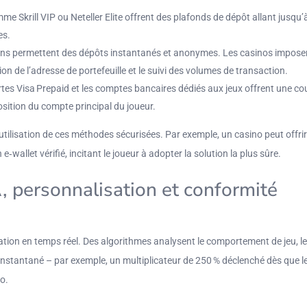
mme Skrill VIP ou Neteller Elite offrent des plafonds de dépôt allant jusqu’
es.
oins permettent des dépôts instantanés et anonymes. Les casinos impose
n de l’adresse de portefeuille et le suivi des volumes de transaction.
rtes Visa Prepaid et les comptes bancaires dédiés aux jeux offrent une c
position du compte principal du joueur.
utilisation de ces méthodes sécurisées. Par exemple, un casino peut offri
allet vérifié, incitant le joueur à adopter la solution la plus sûre.
, personnalisation et conformité
isation en temps réel. Des algorithmes analysent le comportement de jeu, le 
instantané – par exemple, un multiplicateur de 250 % déclenché dès que l
no.