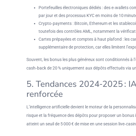
Portefeuilles électroniques dédiés : des e‑wallets co
par jour et des processus KYC en moins de 10 minut
Crypto‑payments : Bitcoin, Ethereum et les stablec
toutefois des contrôles AML, notamment la vérificatio
Cartes prépayées et comptes à haut plafond : les ca
supplémentaire de protection, car elles limitent l’ex
Souvent, les bonus les plus généreux sont conditionnés à l’
cash‑back de 20 % uniquement aux dépôts effectués via un e‑w
5. Tendances 2024‑2025 : IA
renforcée
L’intelligence artificielle devient le moteur de la personnal
risque et la fréquence des dépôts pour proposer un bonus 
atteint un seuil de 5 000 € de mise en une session live‑casi