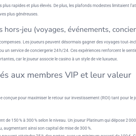
s plus rapides et plus élevés. De plus, les plafonds modestes limitaient l’at
ives plus généreuses.
s hors‑jeu (voyages, événements, concie
écompenses. Les joueurs peuvent désormais gagner des voyages tout‑inc
ou un service de conciergerie 24 h/24. Ces expériences renforcent le sent
tantes, car le joueur associe le casino à un style de vie luxueux.
vés aux membres VIP et leur valeur
e conçue pour maximiser le retour sur investissement (ROI) tant pour le 
nt de 150 % à 300 % selon le niveau. Un joueur Platinum qui dépose 2 000
jeu, augmentant ainsi son capital de mise de 300 %.