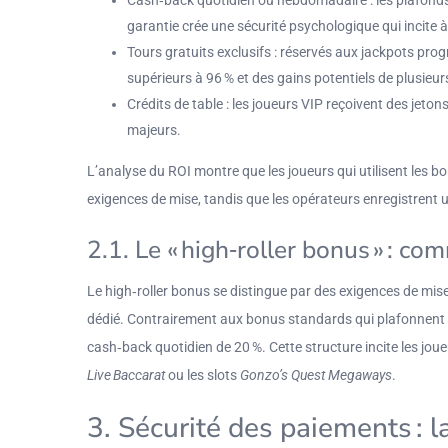
Cash‑back quotidien ou hebdomadaire : les plafonds
garantie crée une sécurité psychologique qui incite à
Tours gratuits exclusifs : réservés aux jackpots pr
supérieurs à 96 % et des gains potentiels de plusieurs
Crédits de table : les joueurs VIP reçoivent des jeton
majeurs.
L’analyse du ROI montre que les joueurs qui utilisent les
exigences de mise, tandis que les opérateurs enregistrent 
2.1. Le « high‑roller bonus » : c
Le high‑roller bonus se distingue par des exigences de mise
dédié. Contrairement aux bonus standards qui plafonnent à 
cash‑back quotidien de 20 %. Cette structure incite les jou
Live Baccarat
ou les slots
Gonzo’s Quest Megaways
.
3. Sécurité des paiements : 