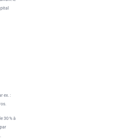
pital
 ex. :
ros.
de 30 % à
 par
.