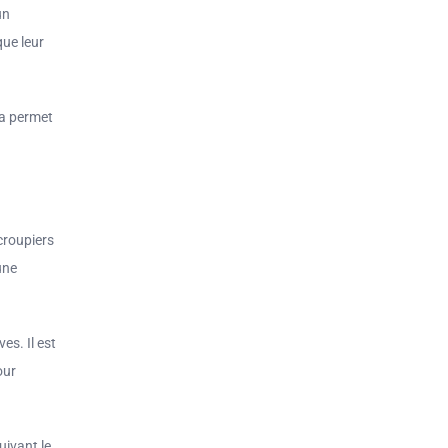
un
que leur
la permet
croupiers
une
es. Il est
our
uivant le