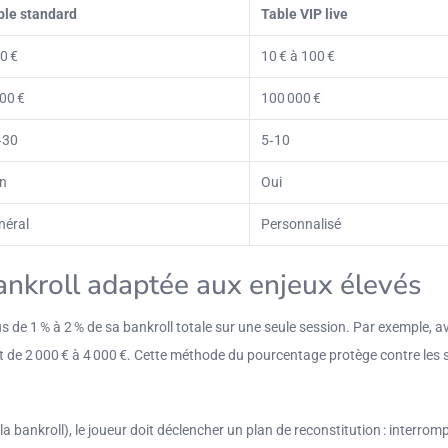
ble standard
Table VIP live
0 €
10 € à 100 €
00 €
100 000 €
‑30
5‑10
n
Oui
néral
Personnalisé
ankroll adaptée aux enjeux élevés
us de 1 % à 2 % de sa bankroll totale sur une seule session. Par exemple, a
t de 2 000 € à 4 000 €. Cette méthode du pourcentage protège contre les
 bankroll), le joueur doit déclencher un plan de reconstitution : interromp