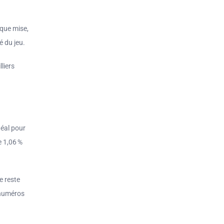
aque mise,
é du jeu.
liers
déal pour
e 1,06 %
e reste
 numéros