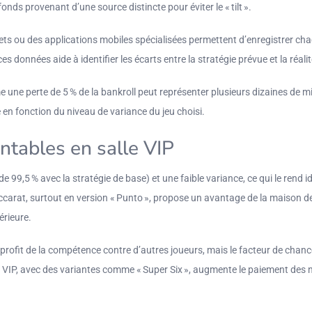
fonds provenant d’une source distincte pour éviter le « tilt ».
eets ou des applications mobiles spécialisées permettent d’enregistrer ch
onnées aide à identifier les écarts entre la stratégie prévue et la réalit
e une perte de 5 % de la bankroll peut représenter plusieurs dizaines de mil
 en fonction du niveau de variance du jeu choisi.
entables en salle VIP
 de 99,5 % avec la stratégie de base) et une faible variance, ce qui le rend i
ccarat, surtout en version « Punto », propose un avantage de la maison d
érieure.
profit de la compétence contre d’autres joueurs, mais le facteur de chanc
te VIP, avec des variantes comme « Super Six », augmente le paiement des