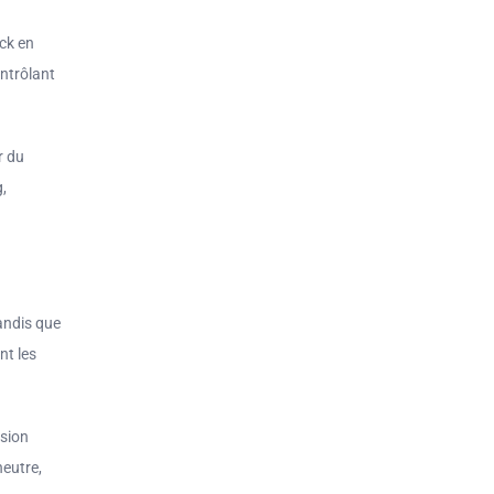
ack en
ontrôlant
r du
g,
andis que
nt les
ision
neutre,