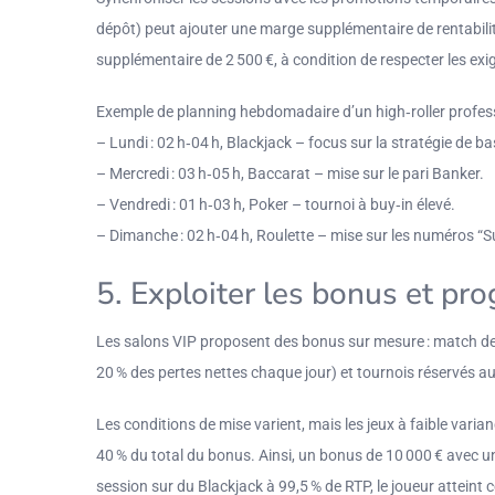
dépôt) peut ajouter une marge supplémentaire de rentabilit
supplémentaire de 2 500 €, à condition de respecter les ex
Exemple de planning hebdomadaire d’un high‑roller profess
– Lundi : 02 h‑04 h, Blackjack – focus sur la stratégie de ba
– Mercredi : 03 h‑05 h, Baccarat – mise sur le pari Banker.
– Vendredi : 01 h‑03 h, Poker – tournoi à buy‑in élevé.
– Dimanche : 02 h‑04 h, Roulette – mise sur les numéros “Su
5. Exploiter les bonus et pr
Les salons VIP proposent des bonus sur mesure : match de d
20 % des pertes nettes chaque jour) et tournois réservés au
Les conditions de mise varient, mais les jeux à faible vari
40 % du total du bonus. Ainsi, un bonus de 10 000 € avec u
session sur du Blackjack à 99,5 % de RTP, le joueur atteint 