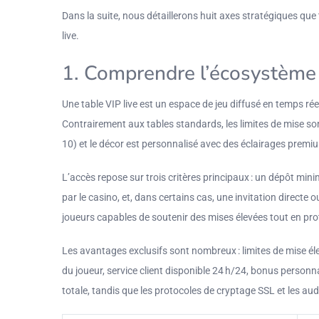
Dans la suite, nous détaillerons huit axes stratégiques que 
live.
1. Comprendre l’écosystème 
Une table VIP live est un espace de jeu diffusé en temps rée
Contrairement aux tables standards, les limites de mise son
10) et le décor est personnalisé avec des éclairages premi
L’accès repose sur trois critères principaux : un dépôt min
par le casino, et, dans certains cas, une invitation directe o
joueurs capables de soutenir des mises élevées tout en prot
Les avantages exclusifs sont nombreux : limites de mise él
du joueur, service client disponible 24 h/24, bonus perso
totale, tandis que les protocoles de cryptage SSL et les aud