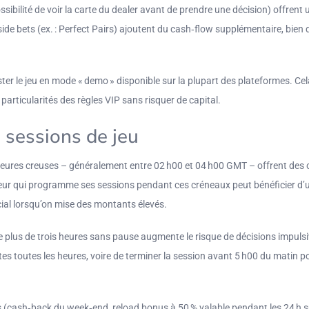
sibilité de voir la carte du dealer avant de prendre une décision) offrent 
de bets (ex. : Perfect Pairs) ajoutent du cash‑flow supplémentaire, bien 
ter le jeu en mode « demo » disponible sur la plupart des plateformes. Ce
 particularités des règles VIP sans risquer de capital.
s sessions de jeu
 heures creuses – généralement entre 02 h00 et 04 h00 GMT – offrent des 
oueur qui programme ses sessions pendant ces créneaux peut bénéficier d’
ucial lorsqu’on mise des montants élevés.
 plus de trois heures sans pause augmente le risque de décisions impulsiv
s toutes les heures, voire de terminer la session avant 5 h00 du matin p
 (cash‑back du week‑end, reload bonus à 50 % valable pendant les 24 h s