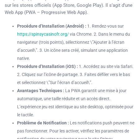
sur les stores officiels (App Store, Google Play). Il s’agit d’une
Web App (PWA – Progressive Web App).
Procédure d’Installation (Android) :
1. Rendez-vous sur
https://spinsycasinofr.org/
via Chrome. 2. Dans le menu du
navigateur (trois points), sélectionnez \”Ajouter à l’écran
d’accueil\”. 3. Un icône sera créé, simulant une application
native.
Procédure d’Installation (iOS) :
1. Accédez au site via Safari.
2. Cliquez sur l’icône de partage. 3. Faites défiler vers le bas
et sélectionnez \”Sur l’écran d’accueil\”.
Avantages Techniques :
La PWA garantit une mise à jour
automatique, une taille réduite et un accès direct.
L’expérience jeu est identique au site desktop, optimisée pour
le tactile.
Problème de Notification :
Les notifications push peuvent ne
pas fonctionner. Pour les activer, vérifiez les paramètres de
notification de votre navigateur pour le site Spinsy.