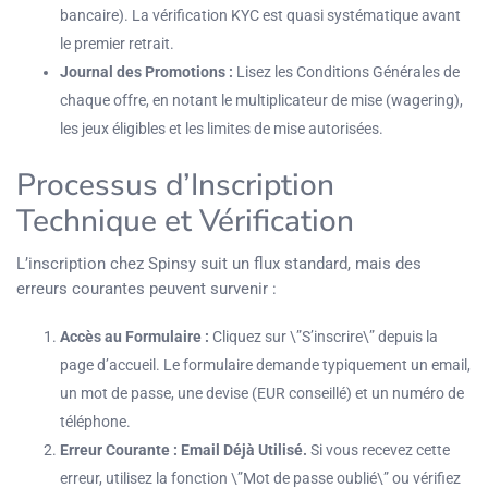
bancaire). La vérification KYC est quasi systématique avant
le premier retrait.
Journal des Promotions :
Lisez les Conditions Générales de
chaque offre, en notant le multiplicateur de mise (wagering),
les jeux éligibles et les limites de mise autorisées.
Processus d’Inscription
Technique et Vérification
L’inscription chez Spinsy suit un flux standard, mais des
erreurs courantes peuvent survenir :
Accès au Formulaire :
Cliquez sur \”S’inscrire\” depuis la
page d’accueil. Le formulaire demande typiquement un email,
un mot de passe, une devise (EUR conseillé) et un numéro de
téléphone.
Erreur Courante : Email Déjà Utilisé.
Si vous recevez cette
erreur, utilisez la fonction \”Mot de passe oublié\” ou vérifiez