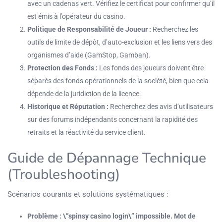
avec un cadenas vert. Vérifiez le certificat pour confirmer qu’il
est émis à l’opérateur du casino.
Politique de Responsabilité de Joueur :
Recherchez les
outils de limite de dépôt, d’auto-exclusion et les liens vers des
organismes d’aide (GamStop, Gamban).
Protection des Fonds :
Les fonds des joueurs doivent être
séparés des fonds opérationnels de la société, bien que cela
dépende de la juridiction de la licence.
Historique et Réputation :
Recherchez des avis d’utilisateurs
sur des forums indépendants concernant la rapidité des
retraits et la réactivité du service client.
Guide de Dépannage Technique
(Troubleshooting)
Scénarios courants et solutions systématiques :
Problème : \”spinsy casino login\” impossible. Mot de