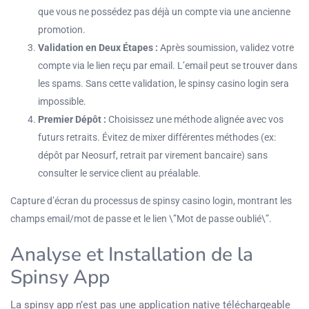
que vous ne possédez pas déjà un compte via une ancienne
promotion.
Validation en Deux Étapes :
Après soumission, validez votre
compte via le lien reçu par email. L’email peut se trouver dans
les spams. Sans cette validation, le spinsy casino login sera
impossible.
Premier Dépôt :
Choisissez une méthode alignée avec vos
futurs retraits. Évitez de mixer différentes méthodes (ex:
dépôt par Neosurf, retrait par virement bancaire) sans
consulter le service client au préalable.
Capture d’écran du processus de spinsy casino login, montrant les
champs email/mot de passe et le lien \”Mot de passe oublié\”.
Analyse et Installation de la
Spinsy App
La spinsy app n’est pas une application native téléchargeable