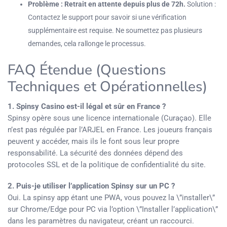
Problème : Retrait en attente depuis plus de 72h.
Solution :
Contactez le support pour savoir si une vérification
supplémentaire est requise. Ne soumettez pas plusieurs
demandes, cela rallonge le processus.
FAQ Étendue (Questions
Techniques et Opérationnelles)
1. Spinsy Casino est-il légal et sûr en France ?
Spinsy opère sous une licence internationale (Curaçao). Elle
n’est pas régulée par l’ARJEL en France. Les joueurs français
peuvent y accéder, mais ils le font sous leur propre
responsabilité. La sécurité des données dépend des
protocoles SSL et de la politique de confidentialité du site.
2. Puis-je utiliser l’application Spinsy sur un PC ?
Oui. La spinsy app étant une PWA, vous pouvez la \”installer\”
sur Chrome/Edge pour PC via l’option \”Installer l’application\”
dans les paramètres du navigateur, créant un raccourci.