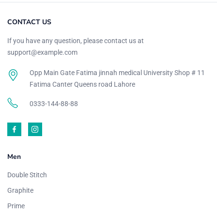
CONTACT US
If you have any question, please contact us at
support@example.com
Opp Main Gate Fatima jinnah medical University Shop # 11
Fatima Canter Queens road Lahore
0333-144-88-88
Men
Double Stitch
Graphite
Prime