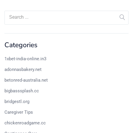
Categories
1xbet-india-online.in3
adonnasbakery.net
betonred-australia.net
bigbasssplash.cc
bridgestl.org
Caregiver Tips
chickenroadgame.cc