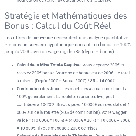
Stratégie et Mathématiques des
Bonus : Calcul du Coût Réel
Les offres de bienvenue nécessitent une analyse quantitative.
Prenons un scénario hypothétique courant : un bonus de 100%
jusqu’à 200€ avec un wagering de x35 (dépôt + bonus).
Calcul de la Mise Totale Requise :
Vous déposez 200€ et
recevez 200€ bonus. Votre solde bonus est de 200€. Le total
à miser = (Dépôt 200€ + Bonus 200€) * 35 = 14 000€.
Contribution des Jeux :
Les machines à sous contribuent à
100% généralement. La roulette (variantes live) peut
contribuer à 10-20%. Si vous jouez 10 000€ sur des slots et 4
000€ sur de la roulette (20% de contribution), votre wagger
validé = (10 000€ * 100%) + (4 000€ * 20%) = 10 000€ + 800€
= 10 800€. Il vous manque 3 200€ de mises.