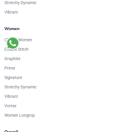
Stretchy Dynamic
Vibrant
Women
Classic Women
Double Stitch
Graphite
Prime
Signature
Stretchy Dynamic
Vibrant
Vortex
Women Longtop
Overall