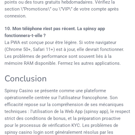
points ou des tours gratuits hebdomadaires. Vérifiez la
section \”Promotions\” ou \”VIP\” de votre compte après
connexion.
10. Mon téléphone n’est pas récent. La spinsy app
fonctionnera-t-elle ?
La PWA est conçue pour être légère. Si votre navigateur
(Chrome 50+, Safari 11+) est à jour, elle devrait fonctionner.
Les problèmes de performance sont souvent liés à la
mémoire RAM disponible. Fermez les autres applications.
Conclusion
Spinsy Casino se présente comme une plateforme
opérationnelle centrée sur l’utilisateur francophone. Son
efficacité repose sur la compréhension de ses mécaniques
techniques : l’utilisation de la Web App (spinsy app), le respect
strict des conditions de bonus, et la préparation proactive
pour le processus de vérification KYC. Les problèmes de
spinsy casino login sont généralement résolus par les