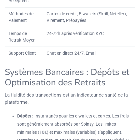
Acceptées
Méthodes de
Cartes de crédit, E-wallets (Skrill, Neteller),
Paiement
Virement, Prépayées
Temps de
24-72h après vérification KYC
Retrait Moyen
Support Client
Chat en direct 24/7, Email
Systèmes Bancaires : Dépôts et
Optimisation des Retraits
La fluidité des transactions est un indicateur de santé de la
plateforme.
Dépôts :
Instantanés pour les e-wallets et cartes. Les frais
sont généralement absorbés par Spinsy. Les limites
minimales (10€) et maximales (variables) s’appliquent.