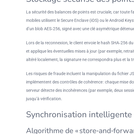
La sécurité des balances de points est cruciale, car toute fa
mobiles utilisent le Secure Enclave (iOS) ou le Android Key
d’un blob AES‑256, signé avec une clé asymétrique détenue 
Lors de la reconnexion, le client envoie le hash SHA‑256 du bl
et applique les éventuelles mises à jour (par exemple, retra
altéré localement, la signature ne correspondra plus et la t
Les risques de fraude incluent la manipulation du fichier JS
implémentent des contrôles de cohérence : chaque mise doi
serveur détecte des incohérences (par exemple, deux sessio
jusqu’à vérification.
Synchronisation intelligent
Algorithme de « store‑and‑forwa