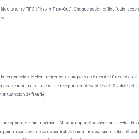
le d’attente FIFO (First‑In‑First‑Out). Chaque action offline (gain, dépe
nt :
 reconnexion, le client regroupe les paquets en blocs de 10 actions, les
rveur répond par un accusé de réception contenant les UUID validés et le
our suspicion de fraude).
sieurs appareils simultanément. Chaque appareil possède un « device‑id » 
 points reçus avec le solde central. Si la somme dépasse le solde officiel, 