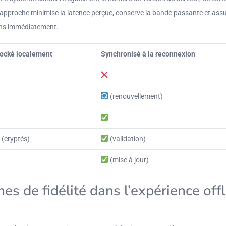
te approche minimise la latence perçue, conserve la bande passante et ass
ains immédiatement.
ocké localement
Synchronisé à la reconnexion
(renouvellement)
(cryptés)
(validation)
(mise à jour)
s de fidélité dans l’expérience offl