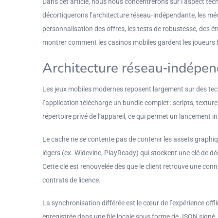
Dans cet article, nous nous concentrerons sur l’aspect t
décortiquerons l’architecture réseau‑indépendante, les mé
personnalisation des offres, les tests de robustesse, des ét
montrer comment les casinos mobiles gardent les joueurs f
Architecture réseau‑indépen
Les jeux mobiles modernes reposent largement sur des t
l’application télécharge un bundle complet : scripts, textu
répertoire privé de l’appareil, ce qui permet un lancement 
Le cache ne se contente pas de contenir les assets graphiq
légers (ex. Widevine, PlayReady) qui stockent une clé de dé
Cette clé est renouvelée dès que le client retrouve une con
contrats de licence.
La synchronisation différée est le cœur de l’expérience offl
enregistrée dans une file locale sous forme de JSON signé.