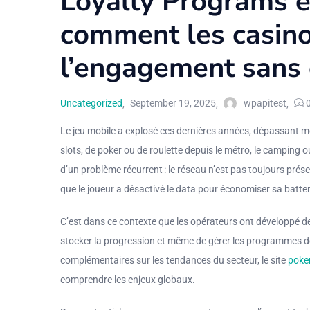
Loyalty Programs et
comment les casin
l’engagement sans
Uncategorized
September 19, 2025
wpapitest
Le jeu mobile a explosé ces dernières années, dépassant mê
slots, de poker ou de roulette depuis le métro, le camping 
d’un problème récurrent : le réseau n’est pas toujours prés
que le joueur a désactivé le data pour économiser sa batteri
C’est dans ce contexte que les opérateurs ont développé des 
stocker la progression et même de gérer les programmes de
complémentaires sur les tendances du secteur, le site
poker
comprendre les enjeux globaux.