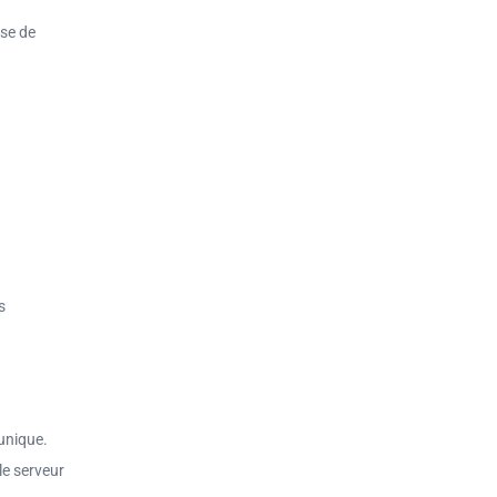
nse de
s
unique.
le serveur