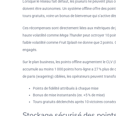
Lorsque le réseau fait défaut, les joueurs ne peuvent plus 
doivent être autonomes. Un système offline offre des point
tours gratuits, voire un bonus de bienvenue qui s’active dès
Ces récompenses sont directement liées aux métriques de jeu 
haute volatilité comme
Mega Thunder
peut octroyer 10 poin
faible volatilité comme
Fruit Splash
ne donne que 2 points. Ce
engagés.
Sur le plan business, les points offline augmentent le CLV 
accumule au moins 1 000 points hors‑ligne a 27 % plus de 
de paris (wagering) ciblées, les opérateurs peuvent transf
Points de fidélité attribués à chaque mise
Bonus de mise instantanés (ex. +5 % de mise)
Tours gratuits déclenchés après 10 victoires conséc
Stockage sécurisé des points 