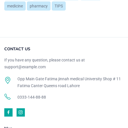
medicine
pharmacy
TIPS
CONTACT US
If you have any question, please contact us at
support@example.com
Opp Main Gate Fatima jinnah medical University Shop # 11
Fatima Canter Queens road Lahore
0333-144-88-88