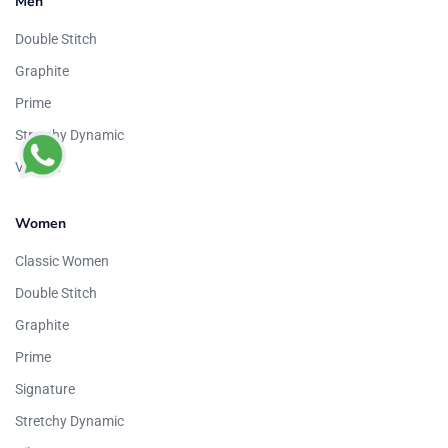
Men
Double Stitch
Graphite
Prime
Stretchy Dynamic
Vibrant
Women
Classic Women
Double Stitch
Graphite
Prime
Signature
Stretchy Dynamic