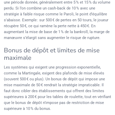
une période donnée, généralement entre 5 % et 15 % du volume
perdu. Si l’on combine un cash‑back de 10 % avec une
stratégie à faible risque comme le Paroli, le point d’équilibre
s’abaisse. Exemple : sur 500 € de pertes en 50 tours, le joueur
récupère 50 €, ce qui ramène la perte nette à 450 €. En
augmentant la mise de base de 1 % de la bankroll, la marge de
manœuvre s’élargit sans augmenter le risque de rupture.
Bonus de dépôt et limites de mise
maximale
Les systèmes qui exigent une progression exponentielle,
comme la Martingale, exigent des plafonds de mise élevés
(souvent 500 € ou plus). Un bonus de dépôt qui impose une
mise maximale de 50 € rendrait la stratégie impraticable. Il
faut donc cibler des établissements qui offrent des limites
supérieures à 200 € pour les tables de roulette, tout en vérifiant
que le bonus de dépôt n’impose pas de restriction de mise
supérieure à 10 % du bonus.