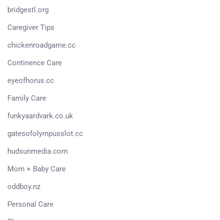
bridgestl.org
Caregiver Tips
chickenroadgame.cc
Continence Care
eyeofhorus.cc
Family Care
funkyaardvark.co.uk
gatesofolympusslot.cc
hudsunmedia.com
Mom + Baby Care
oddboy.nz
Personal Care