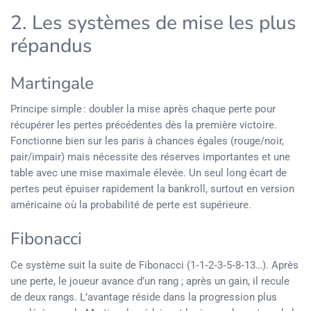
2. Les systèmes de mise les plus
répandus
Martingale
Principe simple : doubler la mise après chaque perte pour
récupérer les pertes précédentes dès la première victoire.
Fonctionne bien sur les paris à chances égales (rouge/noir,
pair/impair) mais nécessite des réserves importantes et une
table avec une mise maximale élevée. Un seul long écart de
pertes peut épuiser rapidement la bankroll, surtout en version
américaine où la probabilité de perte est supérieure.
Fibonacci
Ce système suit la suite de Fibonacci (1‑1‑2‑3‑5‑8‑13…). Après
une perte, le joueur avance d’un rang ; après un gain, il recule
de deux rangs. L’avantage réside dans la progression plus