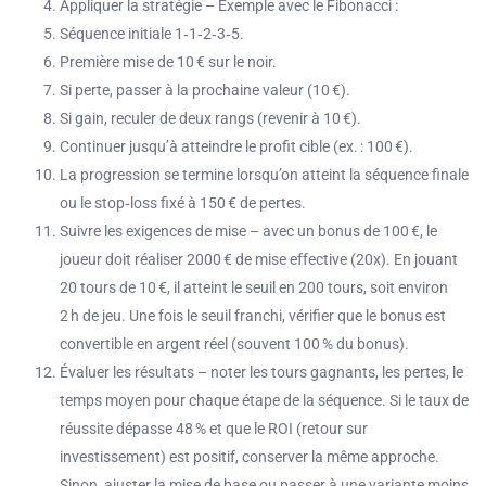
Appliquer la stratégie – Exemple avec le Fibonacci :
Séquence initiale 1‑1‑2‑3‑5.
Première mise de 10 € sur le noir.
Si perte, passer à la prochaine valeur (10 €).
Si gain, reculer de deux rangs (revenir à 10 €).
Continuer jusqu’à atteindre le profit cible (ex. : 100 €).
La progression se termine lorsqu’on atteint la séquence finale
ou le stop‑loss fixé à 150 € de pertes.
Suivre les exigences de mise – avec un bonus de 100 €, le
joueur doit réaliser 2000 € de mise effective (20x). En jouant
20 tours de 10 €, il atteint le seuil en 200 tours, soit environ
2 h de jeu. Une fois le seuil franchi, vérifier que le bonus est
convertible en argent réel (souvent 100 % du bonus).
Évaluer les résultats – noter les tours gagnants, les pertes, le
temps moyen pour chaque étape de la séquence. Si le taux de
réussite dépasse 48 % et que le ROI (retour sur
investissement) est positif, conserver la même approche.
Sinon, ajuster la mise de base ou passer à une variante moins