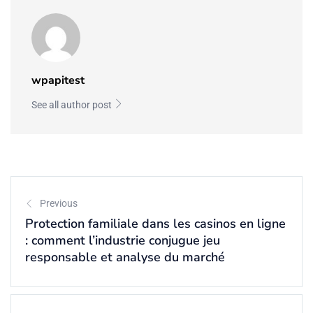
wpapitest
See all author post
Previous
Protection familiale dans les casinos en ligne
: comment l’industrie conjugue jeu
responsable et analyse du marché