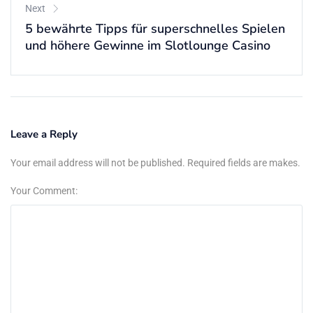
Next
5 bewährte Tipps für superschnelles Spielen
und höhere Gewinne im Slotlounge Casino
Leave a Reply
Your email address will not be published. Required fields are makes.
Your Comment: