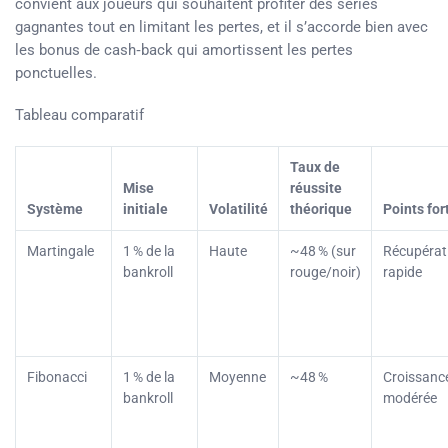
convient aux joueurs qui souhaitent profiter des séries
gagnantes tout en limitant les pertes, et il s’accorde bien avec
les bonus de cash‑back qui amortissent les pertes
ponctuelles.
Tableau comparatif
Taux de
Mise
réussite
Système
initiale
Volatilité
théorique
Points for
Martingale
1 % de la
Haute
~48 % (sur
Récupérat
bankroll
rouge/noir)
rapide
Fibonacci
1 % de la
Moyenne
~48 %
Croissanc
bankroll
modérée