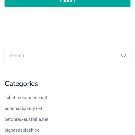
Categories
1xbet-india-online.in3
adonnasbakery.net
betonred-australia.net
bigbasssplash.cc