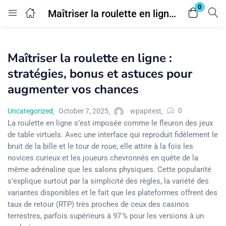
0
Maîtriser la roulette en ligne : stratégies, bonus et astuces pour augmenter vos chances
Login
Maîtriser la roulette en ligne :
Enter your username and password to login.
stratégies, bonus et astuces pour
augmenter vos chances
0
Uncategorized
October 7, 2025
wpapitest
La roulette en ligne s’est imposée comme le fleuron des jeux
de table virtuels. Avec une interface qui reproduit fidèlement le
Remember me
Lost password?
bruit de la bille et le tour de roue, elle attire à la fois les
novices curieux et les joueurs chevronnés en quête de la
même adrénaline que les salons physiques. Cette popularité
s’explique surtout par la simplicité des règles, la variété des
variantes disponibles et le fait que les plateformes offrent des
taux de retour (RTP) très proches de ceux des casinos
terrestres, parfois supérieurs à 97 % pour les versions à un