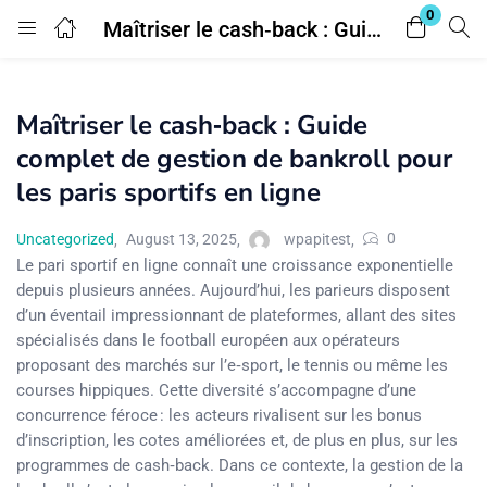
0
Maîtriser le cash‑back : Guide complet de gestion de bankroll pour les paris sportifs en ligne
Login
Maîtriser le cash‑back : Guide
Enter your username and password to login.
complet de gestion de bankroll pour
les paris sportifs en ligne
0
Uncategorized
August 13, 2025
wpapitest
Le pari sportif en ligne connaît une croissance exponentielle
depuis plusieurs années. Aujourd’hui, les parieurs disposent
Remember me
Lost password?
d’un éventail impressionnant de plateformes, allant des sites
spécialisés dans le football européen aux opérateurs
proposant des marchés sur l’e‑sport, le tennis ou même les
courses hippiques. Cette diversité s’accompagne d’une
concurrence féroce : les acteurs rivalisent sur les bonus
d’inscription, les cotes améliorées et, de plus en plus, sur les
programmes de cash‑back. Dans ce contexte, la gestion de la