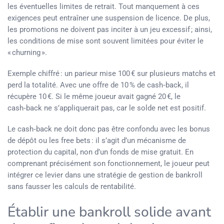
les éventuelles limites de retrait. Tout manquement à ces
exigences peut entraîner une suspension de licence. De plus,
les promotions ne doivent pas inciter à un jeu excessif ; ainsi,
les conditions de mise sont souvent limitées pour éviter le
« churning ».
Exemple chiffré : un parieur mise 100 € sur plusieurs matchs et
perd la totalité. Avec une offre de 10 % de cash‑back, il
récupère 10 €. Si le même joueur avait gagné 20 €, le
cash‑back ne s’appliquerait pas, car le solde net est positif.
Le cash‑back ne doit donc pas être confondu avec les bonus
de dépôt ou les free bets : il s’agit d’un mécanisme de
protection du capital, non d’un fonds de mise gratuit. En
comprenant précisément son fonctionnement, le joueur peut
intégrer ce levier dans une stratégie de gestion de bankroll
sans fausser les calculs de rentabilité.
Établir une bankroll solide avant