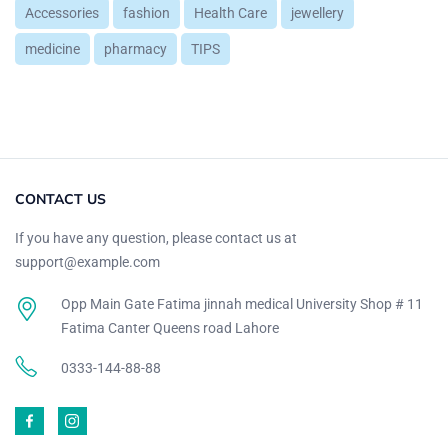
Accessories
fashion
Health Care
jewellery
medicine
pharmacy
TIPS
CONTACT US
If you have any question, please contact us at
support@example.com
Opp Main Gate Fatima jinnah medical University Shop # 11
Fatima Canter Queens road Lahore
0333-144-88-88