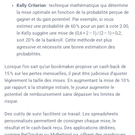
Kelly Criterion
: technique mathématique qui détermine
la mise optimale en fonction de la probabilité perçue de
gagner et du gain potentiel. Par exemple, si vous
estimez une probabilité de 60 % pour un pari à cote 2.00,
le Kelly suggère une mise de (0,6 × 2 – 1) / (2 – 1) = 0,2,
soit 20 % de la bankroll. Cette méthode est plus
agressive et nécessite une bonne estimation des
probabilités.
Lorsque l’on sait qu’un bookmaker propose un cash‑back de
15 % sur les pertes mensuelles, il peut être judicieux d’ajuster
légèrement la taille des mises. En augmentant la mise de 10 %
par rapport à la stratégie initiale, le joueur augmente le
potentiel de remboursement sans dépasser les limites de
risque.
Des outils de suivi facilitent ce travail. Les spreadsheets
personnalisés permettent de consigner chaque mise, le
résultat et le cash‑back reçu. Des applications dédiées,
comme BetTracker ou MyBettingLog, offrent des graphiques