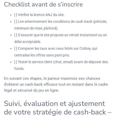
Checklist avant de s’inscrire
[ ] Vérifier la licence ANJ du site.
[ ] Lire attentivement les conditions de cash‑back (période,
minimum de mise, plafond).
[ ] S’assurer que le site propose un retrait instantané ou un
délai acceptable.
[ ] Comparer les taux avec ceux listés sur Colizey, qui
centralise les offres sans parti pris.
[ ] Tester le service client (chat, email) avant de déposer des
fonds.
En suivant ces étapes, le parieur maximise ses chances
d’obtenir un cash‑back efficace tout en restant dans le cadre
légal et sécurisé du jeu en ligne.
Suivi, évaluation et ajustement
de votre stratégie de cash‑back –