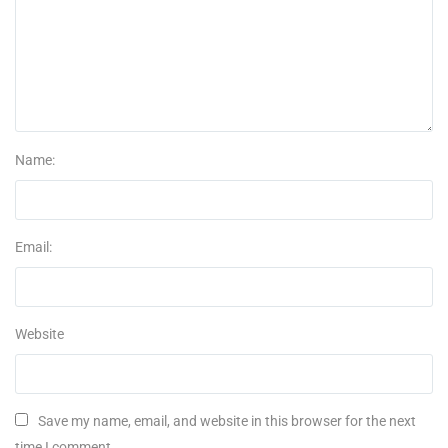
Name:
Email:
Website
Save my name, email, and website in this browser for the next
time I comment.