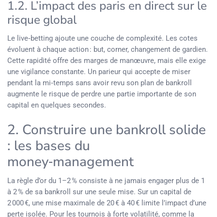
1.2. L’impact des paris en direct sur le
risque global
Le live‑betting ajoute une couche de complexité. Les cotes
évoluent à chaque action : but, corner, changement de gardien.
Cette rapidité offre des marges de manœuvre, mais elle exige
une vigilance constante. Un parieur qui accepte de miser
pendant la mi‑temps sans avoir revu son plan de bankroll
augmente le risque de perdre une partie importante de son
capital en quelques secondes.
2. Construire une bankroll solide
: les bases du
money‑management
La règle d’or du 1–2 % consiste à ne jamais engager plus de 1
à 2 % de sa bankroll sur une seule mise. Sur un capital de
2 000 €, une mise maximale de 20 € à 40 € limite l’impact d’une
perte isolée. Pour les tournois à forte volatilité, comme la