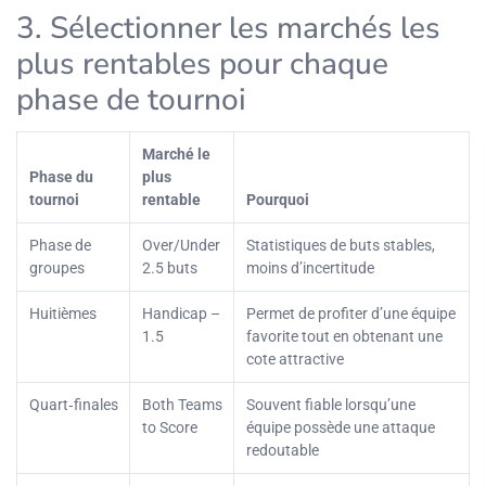
3. Sélectionner les marchés les
plus rentables pour chaque
phase de tournoi
Marché le
Phase du
plus
tournoi
rentable
Pourquoi
Phase de
Over/Under
Statistiques de buts stables,
groupes
2.5 buts
moins d’incertitude
Huitièmes
Handicap –
Permet de profiter d’une équipe
1.5
favorite tout en obtenant une
cote attractive
Quart‑finales
Both Teams
Souvent fiable lorsqu’une
to Score
équipe possède une attaque
redoutable