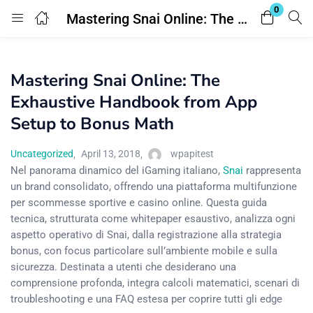
0
Mastering Snai Online: The Exhaustive Handbook from App Setup to Bonus Math
Login
Mastering Snai Online: The
Enter your username and password to login.
Exhaustive Handbook from App
Setup to Bonus Math
Uncategorized
April 13, 2018
wpapitest
Nel panorama dinamico del iGaming italiano,
Snai
rappresenta
un brand consolidato, offrendo una piattaforma multifunzione
Remember me
Lost password?
per scommesse sportive e casino online. Questa guida
tecnica, strutturata come whitepaper esaustivo, analizza ogni
aspetto operativo di Snai, dalla registrazione alla strategia
bonus, con focus particolare sull’ambiente mobile e sulla
sicurezza. Destinata a utenti che desiderano una
comprensione profonda, integra calcoli matematici, scenari di
troubleshooting e una FAQ estesa per coprire tutti gli edge