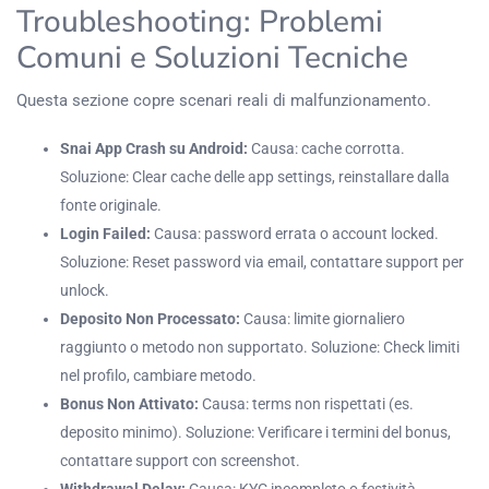
Troubleshooting: Problemi
Comuni e Soluzioni Tecniche
Questa sezione copre scenari reali di malfunzionamento.
Snai App Crash su Android:
Causa: cache corrotta.
Soluzione: Clear cache delle app settings, reinstallare dalla
fonte originale.
Login Failed:
Causa: password errata o account locked.
Soluzione: Reset password via email, contattare support per
unlock.
Deposito Non Processato:
Causa: limite giornaliero
raggiunto o metodo non supportato. Soluzione: Check limiti
nel profilo, cambiare metodo.
Bonus Non Attivato:
Causa: terms non rispettati (es.
deposito minimo). Soluzione: Verificare i termini del bonus,
contattare support con screenshot.