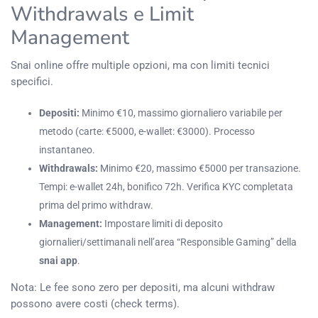
Withdrawals e Limit
Management
Snai online offre multiple opzioni, ma con limiti tecnici
specifici.
Depositi:
Minimo €10, massimo giornaliero variabile per
metodo (carte: €5000, e-wallet: €3000). Processo
instantaneo.
Withdrawals:
Minimo €20, massimo €5000 per transazione.
Tempi: e-wallet 24h, bonifico 72h. Verifica KYC completata
prima del primo withdraw.
Management:
Impostare limiti di deposito
giornalieri/settimanali nell’area “Responsible Gaming” della
snai app
.
Nota: Le fee sono zero per depositi, ma alcuni withdraw
possono avere costi (check terms).