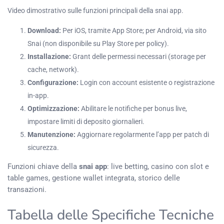
Video dimostrativo sulle funzioni principali della snai app.
Download:
Per iOS, tramite App Store; per Android, via sito
Snai (non disponibile su Play Store per policy).
Installazione:
Grant delle permessi necessari (storage per
cache, network).
Configurazione:
Login con account esistente o registrazione
in-app.
Optimizzazione:
Abilitare le notifiche per bonus live,
impostare limiti di deposito giornalieri.
Manutenzione:
Aggiornare regolarmente l’app per patch di
sicurezza.
Funzioni chiave della
snai app
: live betting, casino con slot e
table games, gestione wallet integrata, storico delle
transazioni.
Tabella delle Specifiche Tecniche