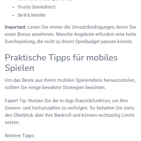
Trustly (Bankdirect)
Skrill & Neteller
Important:
Lesen Sie immer die Umsatzbedingungen, bevor Sie
einen Bonus annehmen. Manche Angebote erfordern eine hohe
Durchspielung, die nicht zu Ihrem Spielbudget passen könnte.
Praktische Tipps für mobiles
Spielen
Um das Beste aus Ihrem mobilen Spielerlebnis herauszuholen,
sollten Sie einige bewährte Strategien beachten.
Expert Tip: Nutzen Sie die In‑App‑Statistikfunktion, um Ihre
Gewinn‑ und Verlustzahlen zu verfolgen. So behalten Sie stets
den Überblick über Ihre Bankroll und können rechtzeitig Limits
setzen.
Weitere Tipps: