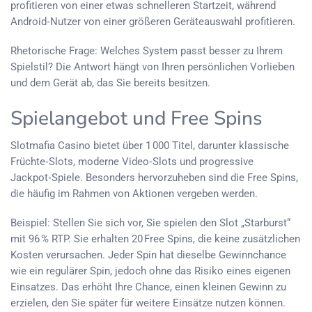
profitieren von einer etwas schnelleren Startzeit, während
Android‑Nutzer von einer größeren Geräteauswahl profitieren.
Rhetorische Frage: Welches System passt besser zu Ihrem
Spielstil? Die Antwort hängt von Ihren persönlichen Vorlieben
und dem Gerät ab, das Sie bereits besitzen.
Spielangebot und Free Spins
Slotmafia Casino bietet über 1 000 Titel, darunter klassische
Früchte‑Slots, moderne Video‑Slots und progressive
Jackpot‑Spiele. Besonders hervorzuheben sind die Free Spins,
die häufig im Rahmen von Aktionen vergeben werden.
Beispiel: Stellen Sie sich vor, Sie spielen den Slot „Starburst“
mit 96 % RTP. Sie erhalten 20 Free Spins, die keine zusätzlichen
Kosten verursachen. Jeder Spin hat dieselbe Gewinnchance
wie ein regulärer Spin, jedoch ohne das Risiko eines eigenen
Einsatzes. Das erhöht Ihre Chance, einen kleinen Gewinn zu
erzielen, den Sie später für weitere Einsätze nutzen können.