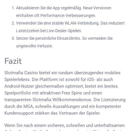
Aktualisieren Sie die App regelmäßig. Neue Versionen
enthalten oft Performance‑Verbesserungen.
Verwenden Sie eine stabile WLAN‑Verbindung. Das reduziert
Latenzzeiten bei Live‑Dealer‑Spielen.
Setzen Sie persönliche Einsatzlimits. So vermeiden Sie
ungewollte Verluste.
Fazit
Slotmafia Casino bietet ein rundum überzeugendes mobiles
Spielerlebnis. Die Plattform ist sowohl für iOS‑ als auch
Android‑Nutzer gleichermaßen optimiert, bietet ein breites
Spielportfolio mit attraktiven Free Spins und einen
transparenten Slotmafia Willkommensbonus. Die Lizenzierung
durch die MGA, schnelle Auszahlungen und ein kompetenter
Kundensupport stärken das Vertrauen der Spieler.
Wenn Sie nach einem sicheren, schnellen und unterhaltsamen