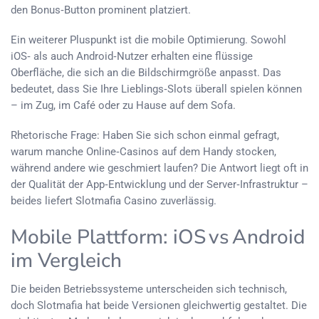
den Bonus‑Button prominent platziert.
Ein weiterer Pluspunkt ist die mobile Optimierung. Sowohl
iOS‑ als auch Android‑Nutzer erhalten eine flüssige
Oberfläche, die sich an die Bildschirmgröße anpasst. Das
bedeutet, dass Sie Ihre Lieblings‑Slots überall spielen können
– im Zug, im Café oder zu Hause auf dem Sofa.
Rhetorische Frage: Haben Sie sich schon einmal gefragt,
warum manche Online‑Casinos auf dem Handy stocken,
während andere wie geschmiert laufen? Die Antwort liegt oft in
der Qualität der App‑Entwicklung und der Server‑Infrastruktur –
beides liefert Slotmafia Casino zuverlässig.
Mobile Plattform: iOS vs Android
im Vergleich
Die beiden Betriebssysteme unterscheiden sich technisch,
doch Slotmafia hat beide Versionen gleichwertig gestaltet. Die