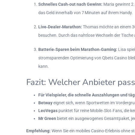
Schnelles Cash‑out nach Gewinn:
Maria gewinnt 2.0
das Geld innerhalb von 7 Minuten auf ihrem Handy.
Live‑Dealer‑Marathon:
Thomas möchte an einem 30‑M
besuchen. Durch das nahtlose Wechseln der Tische au
Batterie‑Sparen beim Marathon‑Gaming:
Lisa spie
stromsparenden Optimierung von Qbets Casino bleibt
kann.
Fazit: Welcher Anbieter pass
Für Vielspieler, die schnelle Auszahlungen und tä
Betway
eignet sich, wenn Sportwetten im Vordergr
LeoVegas
punktet für reine Mobile‑Slot‑Fans, die ke
Mr Green
bietet ein ausgewogenes Gesamtpaket, jed
Empfehlung:
Wenn Sie ein mobiles Casino-Erlebnis ohne 