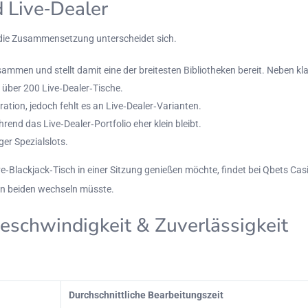
d Live‑Dealer
h die Zusammensetzung unterscheidet sich.
ammen und stellt damit eine der breitesten Bibliotheken bereit. Neben kl
d über 200 Live‑Dealer‑Tische.
ation, jedoch fehlt es an Live‑Dealer‑Varianten.
rend das Live‑Dealer‑Portfolio eher klein bleibt.
er Spezialslots.
ve‑Blackjack‑Tisch in einer Sitzung genießen möchte, findet bei Qbets Cas
n beiden wechseln müsste.
eschwindigkeit & Zuverlässigkeit
Durchschnittliche Bearbeitungszeit