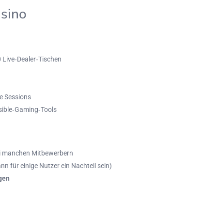
sino
0 Live‑Dealer‑Tischen
e Sessions
sible‑Gaming‑Tools
bei manchen Mitbewerbern
n für einige Nutzer ein Nachteil sein)
gen