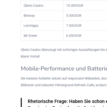
Qbets Casino
10.000 EUR
Betway
5.000 EUR
LeoVegas
7.000 EUR
Mr Green
6.000 EUR
Qbets Casino überzeugt mit sofortigen Auszahlungen bis zu 
klarer Vorteil.
Mobile‑Performance und Batterie
Die meisten Anbieter setzen auf responsive Webseiten, do
Bildraten und reduziert Hintergrund‑Refresh‑Calls, wodurc
Rhetorische Frage: Haben Sie schon 