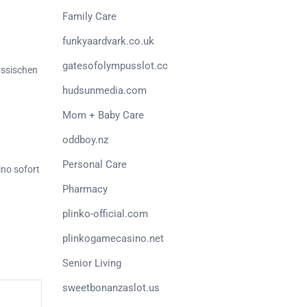
Family Care
funkyaardvark.co.uk
gatesofolympusslot.cc
assischen
hudsunmedia.com
Mom + Baby Care
oddboy.nz
Personal Care
ino sofort
Pharmacy
plinko-official.com
plinkogamecasino.net
Senior Living
sweetbonanzaslot.us