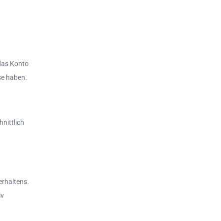
 das Konto
se haben.
nittlich
erhaltens.
iv