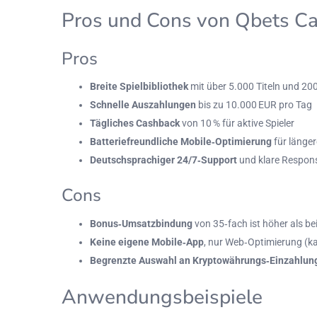
Pros und Cons von Qbets Ca
Pros
Breite Spielbibliothek
mit über 5.000 Titeln und 20
Schnelle Auszahlungen
bis zu 10.000 EUR pro Tag
Tägliches Cashback
von 10 % für aktive Spieler
Batteriefreundliche Mobile‑Optimierung
für länger
Deutschsprachiger 24/7‑Support
und klare Respon
Cons
Bonus‑Umsatzbindung
von 35‑fach ist höher als 
Keine eigene Mobile‑App
, nur Web‑Optimierung (kan
Begrenzte Auswahl an Kryptowährungs‑Einzahlun
Anwendungsbeispiele