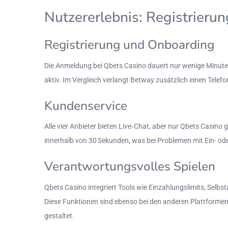
Nutzererlebnis: Registrierun
Registrierung und Onboarding
Die Anmeldung bei Qbets Casino dauert nur wenige Minuten
aktiv. Im Vergleich verlangt Betway zusätzlich einen Te
Kundenservice
Alle vier Anbieter bieten Live‑Chat, aber nur Qbets Casino
innerhalb von 30 Sekunden, was bei Problemen mit Ein- od
Verantwortungsvolles Spielen
Qbets Casino integriert Tools wie Einzahlungslimits, Sel
Diese Funktionen sind ebenso bei den anderen Plattformen 
gestaltet.