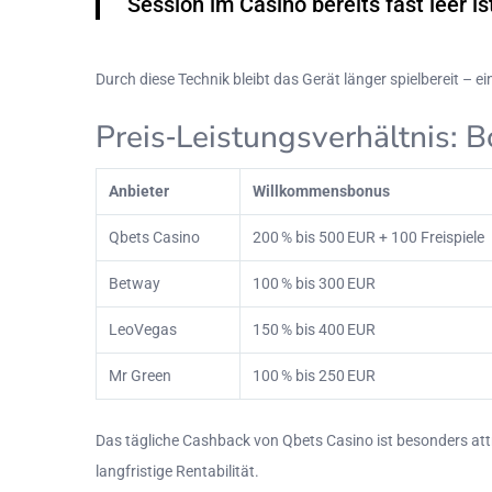
Session im Casino bereits fast leer is
Durch diese Technik bleibt das Gerät länger spielbereit – e
Preis‑Leistungsverhältnis:
Anbieter
Willkommensbonus
Qbets Casino
200 % bis 500 EUR + 100 Freispiele
Betway
100 % bis 300 EUR
LeoVegas
150 % bis 400 EUR
Mr Green
100 % bis 250 EUR
Das tägliche Cashback von Qbets Casino ist besonders attrak
langfristige Rentabilität.