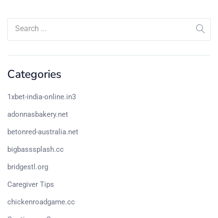
Categories
1xbet-india-online.in3
adonnasbakery.net
betonred-australia.net
bigbasssplash.cc
bridgestl.org
Caregiver Tips
chickenroadgame.cc