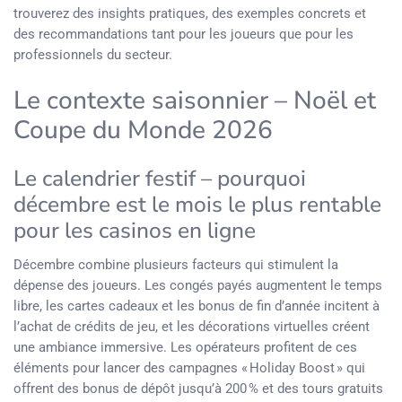
trouverez des insights pratiques, des exemples concrets et
des recommandations tant pour les joueurs que pour les
professionnels du secteur.
Le contexte saisonnier – Noël et
Coupe du Monde 2026
Le calendrier festif – pourquoi
décembre est le mois le plus rentable
pour les casinos en ligne
Décembre combine plusieurs facteurs qui stimulent la
dépense des joueurs. Les congés payés augmentent le temps
libre, les cartes cadeaux et les bonus de fin d’année incitent à
l’achat de crédits de jeu, et les décorations virtuelles créent
une ambiance immersive. Les opérateurs profitent de ces
éléments pour lancer des campagnes « Holiday Boost » qui
offrent des bonus de dépôt jusqu’à 200 % et des tours gratuits