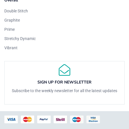
Overall
Double Stitch
Graphite
Prime
Stretchy Dynamic
Vibrant
SIGN UP FOR NEWSLETTER
Subscribe to the weekly newsletter for all the latest updates