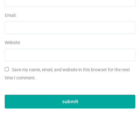
Email:
Website
Save my name, email, and website in this browser for the next
time I comment.