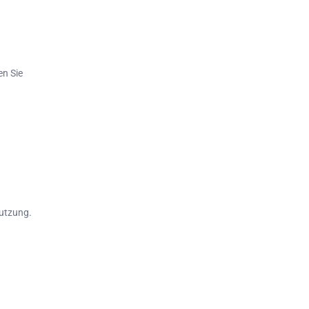
en Sie
nutzung.