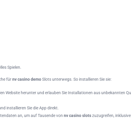
les Spielen.
che für
nv casino demo
Slots unterwegs. So installieren Sie sie:
ellen Website herunter und erlauben Sie Installationen aus unbekannten Qu
d installieren Sie die App direkt.
editendaten an, um auf Tausende von
nv casino slots
zuzugreifen, inklusiv