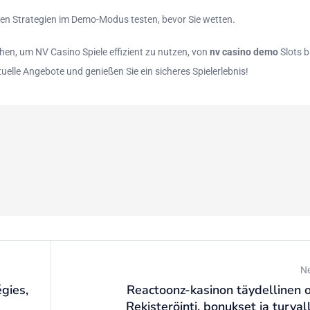
nnen Strategien im Demo-Modus testen, bevor Sie wetten.
en, um NV Casino Spiele effizient zu nutzen, von
nv casino demo
Slots b
uelle Angebote und genießen Sie ein sicheres Spielerlebnis!
N
gies,
Reactoonz-kasinon täydellinen 
Rekisteröinti, bonukset ja turval