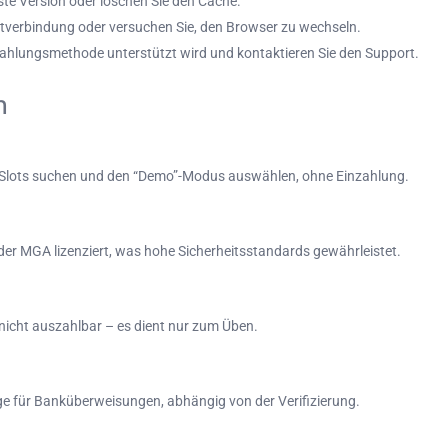
este Version oder löschen Sie den Cache.
netverbindung oder versuchen Sie, den Browser zu wechseln.
re Zahlungsmethode unterstützt wird und kontaktieren Sie den Support.
n
ch Slots suchen und den “Demo”-Modus auswählen, ohne Einzahlung.
der MGA lizenziert, was hohe Sicherheitsstandards gewährleistet.
 nicht auszahlbar – es dient nur zum Üben.
age für Banküberweisungen, abhängig von der Verifizierung.