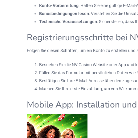
Konto-Vorbereitung
: Halten Sie eine gültige E-Mai
Bonusbedingungen lesen
: Verstehen Sie die Umsa
Technische Voraussetzungen
: Sicherstellen, dass
Registrierungsschritte bei 
Folgen Sie diesen Schritten, um ein Konto zu erstellen und 
Besuchen Sie die NV Casino Website oder App und kli
Füllen Sie das Formular mit persönlichen Daten wi
Bestätigen Sie Ihre E-Mail-Adresse über den zugesan
Machen Sie Ihre erste Einzahlung, um von Willkomme
Mobile App: Installation un