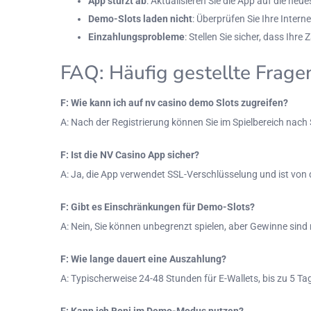
App stürzt ab
: Aktualisieren Sie die App auf die neu
Demo-Slots laden nicht
: Überprüfen Sie Ihre Inter
Einzahlungsprobleme
: Stellen Sie sicher, dass Ih
FAQ: Häufig gestellte Frage
F: Wie kann ich auf
nv casino demo
Slots zugreifen?
A: Nach der Registrierung können Sie im Spielbereich na
F: Ist die NV Casino App sicher?
A: Ja, die App verwendet SSL-Verschlüsselung und ist von 
F: Gibt es Einschränkungen für Demo-Slots?
A: Nein, Sie können unbegrenzt spielen, aber Gewinne sind
F: Wie lange dauert eine Auszahlung?
A: Typischerweise 24-48 Stunden für E-Wallets, bis zu 5 T
F: Kann ich Boni im Demo-Modus nutzen?