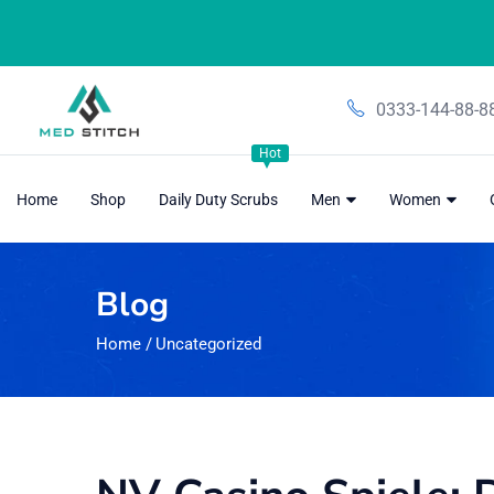
0333-144-88-8
Hot
Home
Shop
Daily Duty Scrubs
Men
Women
Blog
Home
/
Uncategorized