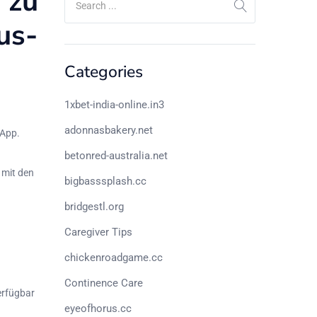
 zu
us-
Categories
1xbet-india-online.in3
adonnasbakery.net
 App.
betonred-australia.net
 mit den
bigbasssplash.cc
bridgestl.org
Caregiver Tips
chickenroadgame.cc
Continence Care
verfügbar
eyeofhorus.cc