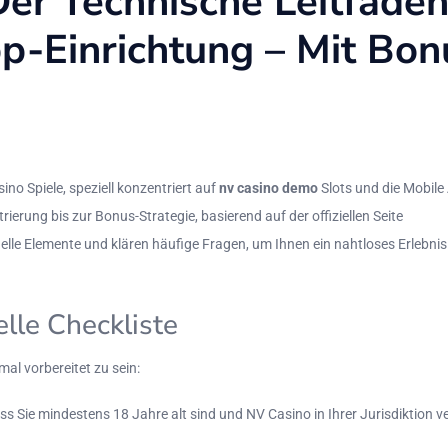
Der Technische Leitfaden
-Einrichtung – Mit Bon
 Spiele, speziell konzentriert auf
nv casino demo
Slots und die Mobile
trierung bis zur Bonus-Strategie, basierend auf der offiziellen Seite
suelle Elemente und klären häufige Fragen, um Ihnen ein nahtloses Erlebnis
lle Checkliste
mal vorbereitet zu sein:
ass Sie mindestens 18 Jahre alt sind und NV Casino in Ihrer Jurisdiktion 