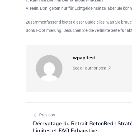
A: Nein, Boni gelten nur für Echtgeldeinsätze, aber Sie kö
Zusammenfassend bietet dieser Guide alles, was Sie brauch
Bonus-Optimierung. Besuchen Sie die verlinkte Seite für akt
wpapitest
See all author post
Previous
Décryptage du Retrait BetonRed : Straté
Limites et FAQ Exhaustive