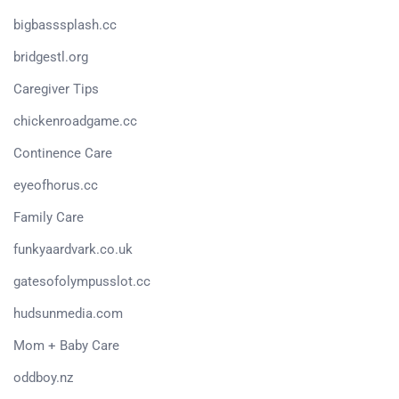
bigbasssplash.cc
bridgestl.org
Caregiver Tips
chickenroadgame.cc
Continence Care
eyeofhorus.cc
Family Care
funkyaardvark.co.uk
gatesofolympusslot.cc
hudsunmedia.com
Mom + Baby Care
oddboy.nz