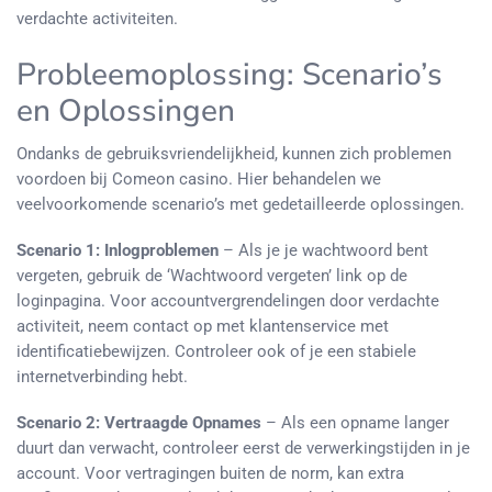
verdachte activiteiten.
Probleemoplossing: Scenario’s
en Oplossingen
Ondanks de gebruiksvriendelijkheid, kunnen zich problemen
voordoen bij Comeon casino. Hier behandelen we
veelvoorkomende scenario’s met gedetailleerde oplossingen.
Scenario 1: Inlogproblemen
– Als je je wachtwoord bent
vergeten, gebruik de ‘Wachtwoord vergeten’ link op de
loginpagina. Voor accountvergrendelingen door verdachte
activiteit, neem contact op met klantenservice met
identificatiebewijzen. Controleer ook of je een stabiele
internetverbinding hebt.
Scenario 2: Vertraagde Opnames
– Als een opname langer
duurt dan verwacht, controleer eerst de verwerkingstijden in je
account. Voor vertragingen buiten de norm, kan extra