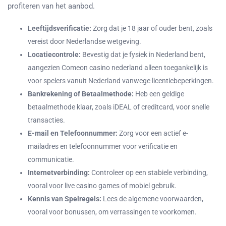
profiteren van het aanbod.
Leeftijdsverificatie:
Zorg dat je 18 jaar of ouder bent, zoals
vereist door Nederlandse wetgeving.
Locatiecontrole:
Bevestig dat je fysiek in Nederland bent,
aangezien Comeon casino nederland alleen toegankelijk is
voor spelers vanuit Nederland vanwege licentiebeperkingen.
Bankrekening of Betaalmethode:
Heb een geldige
betaalmethode klaar, zoals iDEAL of creditcard, voor snelle
transacties.
E-mail en Telefoonnummer:
Zorg voor een actief e-
mailadres en telefoonnummer voor verificatie en
communicatie.
Internetverbinding:
Controleer op een stabiele verbinding,
vooral voor live casino games of mobiel gebruik.
Kennis van Spelregels:
Lees de algemene voorwaarden,
vooral voor bonussen, om verrassingen te voorkomen.