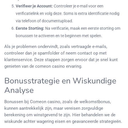
Verifieer je Account:
Controleer je e-mail voor een
verificatielink en volg deze. Soms is extra identificatie nodig
via telefoon of documentupload.
Eerste Storting:
Na verificatie, maak een eerste storting om
bonussen te activeren en te beginnen met spelen.
Als je problemen ondervindt, zoals vertraagde e-mails,
controleer dan je spamfolder of neem contact op met
klantenservice. Deze stappen zorgen ervoor dat je snel kunt
genieten van de comeon casino ervaring.
Bonusstrategie en Wiskundige
Analyse
Bonussen bij Comeon casino, zoals de welkomstbonus,
kunnen aantrekkelijk zijn, maar vereisen zorgvuldige
berekening om winstgevend te zijn. Hier behandelen we de
wiskunde achter wagering eisen en geavanceerde strategieën.