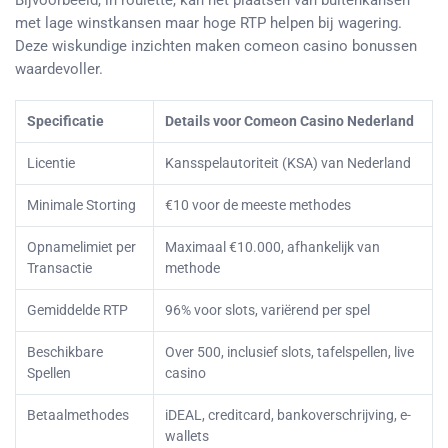
met lage winstkansen maar hoge RTP helpen bij wagering.
Deze wiskundige inzichten maken comeon casino bonussen
waardevoller.
Specificatie
Details voor Comeon Casino Nederland
Licentie
Kansspelautoriteit (KSA) van Nederland
Minimale Storting
€10 voor de meeste methodes
Opnamelimiet per
Maximaal €10.000, afhankelijk van
Transactie
methode
Gemiddelde RTP
96% voor slots, variërend per spel
Beschikbare
Over 500, inclusief slots, tafelspellen, live
Spellen
casino
Betaalmethodes
iDEAL, creditcard, bankoverschrijving, e-
wallets