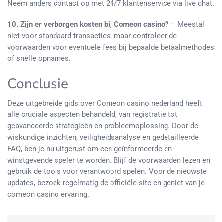
Neem anders contact op met 24/7 klantenservice via live chat.
10. Zijn er verborgen kosten bij Comeon casino?
– Meestal
niet voor standaard transacties, maar controleer de
voorwaarden voor eventuele fees bij bepaalde betaalmethodes
of snelle opnames.
Conclusie
Deze uitgebreide gids over Comeon casino nederland heeft
alle cruciale aspecten behandeld, van registratie tot
geavanceerde strategieën en probleemoplossing. Door de
wiskundige inzichten, veiligheidsanalyse en gedetailleerde
FAQ, ben je nu uitgerust om een geïnformeerde en
winstgevende speler te worden. Blijf de voorwaarden lezen en
gebruik de tools voor verantwoord spelen. Voor de nieuwste
updates, bezoek regelmatig de officiële site en geniet van je
comeon casino ervaring.