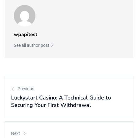
wpapitest
See all author post
Previous
Luckystart Casino: A Technical Guide to
Securing Your First Withdrawal
Next