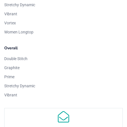
Stretchy Dynamic
Vibrant
Vortex
Women Longtop
Overall
Double Stitch
Graphite
Prime
Stretchy Dynamic
Vibrant