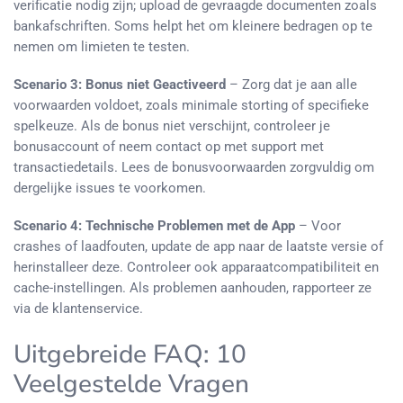
verificatie nodig zijn; upload de gevraagde documenten zoals
bankafschriften. Soms helpt het om kleinere bedragen op te
nemen om limieten te testen.
Scenario 3: Bonus niet Geactiveerd
– Zorg dat je aan alle
voorwaarden voldoet, zoals minimale storting of specifieke
spelkeuze. Als de bonus niet verschijnt, controleer je
bonusaccount of neem contact op met support met
transactiedetails. Lees de bonusvoorwaarden zorgvuldig om
dergelijke issues te voorkomen.
Scenario 4: Technische Problemen met de App
– Voor
crashes of laadfouten, update de app naar de laatste versie of
herinstalleer deze. Controleer ook apparaatcompatibiliteit en
cache-instellingen. Als problemen aanhouden, rapporteer ze
via de klantenservice.
Uitgebreide FAQ: 10
Veelgestelde Vragen