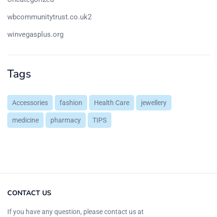
wbcommunitytrust.co.uk2
winvegasplus.org
Tags
Accessories
fashion
Health Care
jewellery
medicine
pharmacy
TIPS
CONTACT US
If you have any question, please contact us at