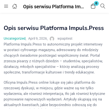
0
Opis serwisu Platforma Impuls.Press
Login
Opis serwisu Platforma Impuls.Press
Enter your username and password to login.
Uncategorized
April 9, 2026
wpapitest
Platforma Impuls.Press to autonomiczny projekt internetowy
w postaci cyfrowego magazynu, adresowany do młodzieży
chcących świadomie postrzegać współczesny świat. Portal
zrzesza pisarzy z różnych dziedzin – studentów, specjalistów,
Remember me
Lost password?
działaczy, młodych specjalistów – którzy analizują procesy
społeczne, transformacje kulturowe i trendy edukacyjne.
Oficyna Impuls.Press online lokuje się jako platforma do
rzeczowej dyskusji, w miejscu, gdzie ważne są nie tylko
wydarzenia, ale również interpretacja, tło jak również krytyczne
pojmowanie najnowszych wydarzeń. Artykuły skupiają się na
aktualnych kwestiach, jakie bezpośrednio odnoszą się do