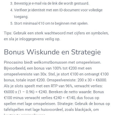
Bevestig je e-mail via de link die wordt gestuurd.
Verifieer je identiteit met een ID-document voor volledige
toegang.
Stort minimaal €10 om te beginnen met spelen.
Tips: Gebruik een sterk wachtwoord met cijfers en symbolen,
en sla je inloggegevens veilig op.
Bonus Wiskunde en Strategie
Pinocasino biedt welkomstbonussen met omspeeleisen.
Bijvoorbeeld, een bonus van 100% tot €200 met een
omspeelvereiste van 30x. Stel, je stort €100 en ontvangt €100
bonus, totale inzet €200. Omspeelvereiste: 200 x 30 = €6000.
Als je slots speelt met een RTP van 96%, verwacht verlies:
€6000 x (1 – 0.96) = €240. Bereken de netto waarde: Bonus
€100 minus verwacht verlies €240 = -€140, dus focus op
spellen met lage omspeleisen. Strategie: Gebruik de bonus op
tafelspellen met lage huisvoordeel, zoals blackjack, om