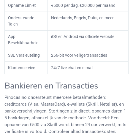
Opname Limiet
€5000 per dag, €20,000 per maand
Ondersteunde
Nederlands, Engels, Duits, en meer
Talen
App
iOS en Android via officiële website
Beschikbaarheid
SSL Versleuteling
256-bit voor veilige transacties
Klantenservice
24/7 live chat en e-mail
Bankieren en Transacties
Pinocasino ondersteunt meerdere betaalmethoden:
creditcards (Visa, MasterCard), e-wallets (Skrill, Neteller), en
bankoverschrijvingen. Stortingen zijn direct, opnames duren 1-
5 bankdagen, afhankelijk van de methode. Voorbeeld: Een
opname van €500 via Skrill wordt binnen 24 uur verwerkt, mits
verificatie is voltooid. Controleer altijd transactiekosten;