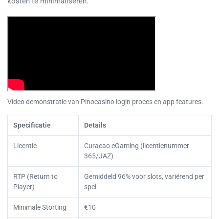
kosten te minimaliseren.
Video demonstratie van Pinocasino login proces en app features.
Specificatie
Details
Licentie
Curacao eGaming (licentienummer
365/JAZ)
RTP (Return to
Gemiddeld 96% voor slots, variërend per
Player)
spel
Minimale Storting
€10