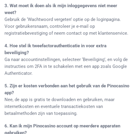
3. Wat moet ik doen als ik mijn inloggegevens niet meer
weet?
Gebruik de ‘Wachtwoord vergeten’ optie op de loginpagina.
Voor gebruikersnaam, controleer je e-mail op
registratiebevestiging of neem contact op met klantenservice.
4. Hoe stel ik tweefactorauthenticatie in voor extra
beveiliging?
Ga naar accountinstellingen, selecteer ‘Beveiliging’, en volg de
instructies om 2FA in te schakelen met een app zoals Google
Authenticator.
5. Zijn er kosten verbonden aan het gebruik van de Pinocasino
app?
Nee, de app is gratis te downloaden en gebruiken, maar
internetkosten en eventuele transactiekosten van
betaalmethoden zijn van toepassing.
6. Kan ik mijn Pinocasino account op meerdere apparaten
gebruiken?