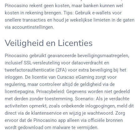
Pinocasino rekent geen kosten, maar banken kunnen wel
kosten in rekening brengen. Tips: Gebruik e-wallets voor
snellere transacties en houd je wekelijkse limieten in de gaten
via accountinstellingen.
Veiligheid en Licenties
Pinocasino gebruikt geavanceerde beveiligingsmaatregelen,
inclusief SSL-versleuteling voor dataoverdracht en
tweefactorauthenticatie (2FA) voor extra beveiliging bij het
inloggen. De licentie van Curacao eGaming zorgt voor
regulering, maar controleer altijd de geldigheid via de
licentiepagina. Privacybeleid: Gegevens worden niet gedeeld
met derden zonder toestemming. Scenario: Als je verdachte
activiteiten opmerkt, zoals onbekende inlogpogingen, meld dit
direct via de klantenservice en wijzig je wachtwoord. Zorg
ervoor dat de Pinocasino app alleen via officiële bronnen
wordt gedownload om malware te vermijden.