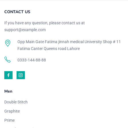
CONTACT US
If you have any question, please contact us at
support@example.com
Opp Main Gate Fatima jinnah medical University Shop # 11
Fatima Canter Queens road Lahore
0333-144-88-88
Men
Double Stitch
Graphite
Prime