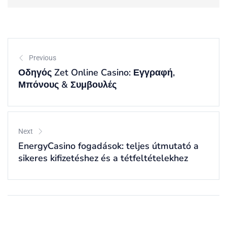
Previous
Οδηγός Zet Online Casino: Εγγραφή,
Μπόνους & Συμβουλές
Next
EnergyCasino fogadások: teljes útmutató a
sikeres kifizetéshez és a tétfeltételekhez