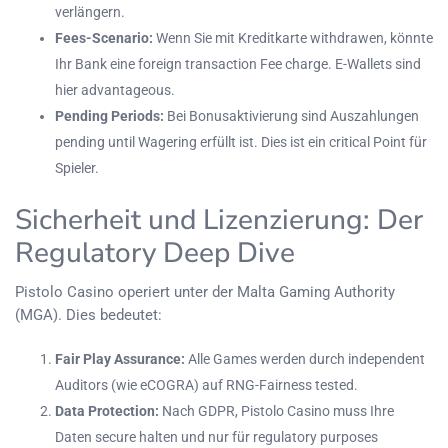
verlängern.
Fees-Scenario:
Wenn Sie mit Kreditkarte withdrawen, könnte
Ihr Bank eine foreign transaction Fee charge. E-Wallets sind
hier advantageous.
Pending Periods:
Bei Bonusaktivierung sind Auszahlungen
pending until Wagering erfüllt ist. Dies ist ein critical Point für
Spieler.
Sicherheit und Lizenzierung: Der
Regulatory Deep Dive
Pistolo Casino operiert unter der Malta Gaming Authority
(MGA). Dies bedeutet:
Fair Play Assurance:
Alle Games werden durch independent
Auditors (wie eCOGRA) auf RNG-Fairness tested.
Data Protection:
Nach GDPR, Pistolo Casino muss Ihre
Daten secure halten und nur für regulatory purposes