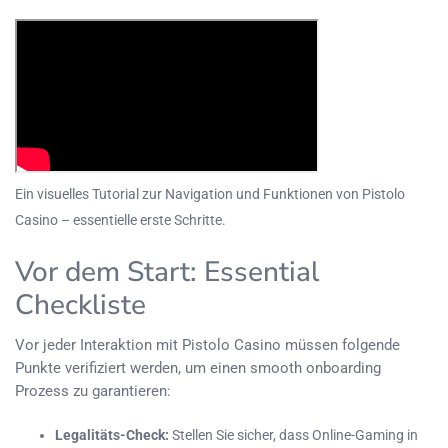
Ein visuelles Tutorial zur Navigation und Funktionen von Pistolo
Casino – essentielle erste Schritte.
Vor dem Start: Essential
Checkliste
Vor jeder Interaktion mit Pistolo Casino müssen folgende
Punkte verifiziert werden, um einen smooth onboarding
Prozess zu garantieren:
Legalitäts-Check:
Stellen Sie sicher, dass Online-Gaming in