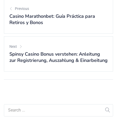
Previous
Casino Marathonbet: Guía Práctica para
Retiros y Bonos
Next
Spinsy Casino Bonus verstehen: Anleitung
zur Registrierung, Auszahlung & Einarbeitung