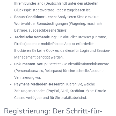
Ihrem Bundesland (Deutschland) unter den aktuellen
Glücksspielstaatsvertrag-Regeln zugelassen ist.
Bonus-Conditions-Lesen:
Analysieren Sie die exakte
Wortwahl der Bonusbedingungen (Wagering, maximale
Beträge, ausgeschlossene Spiele).
Technische Vorbereitung:
Ein aktueller Browser (Chrome,
Firefox) oder die mobile Pistolo App ist erforderlich.
Blockieren Sie keine Cookies, da diese für Login und Session-
Management benötigt werden.
Dokumenten-Setup:
Bereiten Sie Identifikationsdokumente
(Personalausweis, Reisepass) für eine schnelle Account-
Verifizierung vor.
Payment-Methoden-Research:
Klären Sie, welche
Zahlungsmethoden (PayPal, Skrill, Kreditkarte) bei Pistolo
Casino verfügbar und für Sie praktikabel sind.
Registrierung: Der Schritt-für-