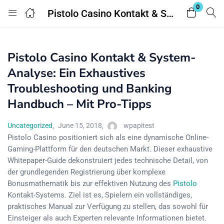
0
Pistolo Casino Kontakt & System-Analyse: Ein Exhaustives Troubleshooting und Banking Handbuch – Mit Pro-Tipps
Login
Pistolo Casino Kontakt & System-
Enter your username and password to login.
Analyse: Ein Exhaustives
Troubleshooting und Banking
Handbuch – Mit Pro-Tipps
Uncategorized
June 15, 2018
wpapitest
Remember me
Lost password?
Pistolo Casino positioniert sich als eine dynamische Online-
Gaming-Plattform für den deutschen Markt. Dieser exhaustive
Whitepaper-Guide dekonstruiert jedes technische Detail, von
der grundlegenden Registrierung über komplexe
Bonusmathematik bis zur effektiven Nutzung des
Pistolo
Kontakt-Systems. Ziel ist es, Spielern ein vollständiges,
praktisches Manual zur Verfügung zu stellen, das sowohl für
Einsteiger als auch Experten relevante Informationen bietet.