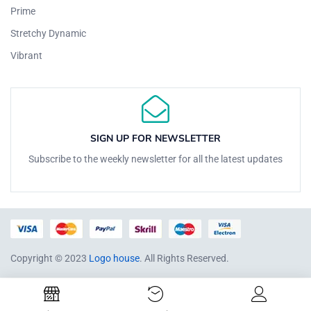
Prime
Stretchy Dynamic
Vibrant
SIGN UP FOR NEWSLETTER
Subscribe to the weekly newsletter for all the latest updates
Copyright © 2023
Logo house
. All Rights Reserved.