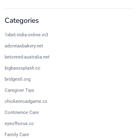
Categories
1xbet-india-online.in3
adonnasbakery.net
betonred-australia.net
bigbasssplash.cc
bridgestl.org
Caregiver Tips
chickenroadgame.cc
Continence Care
eyeofhorus.cc
Family Care