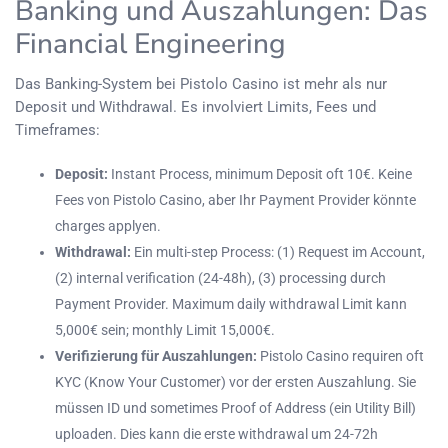
Banking und Auszahlungen: Das
Financial Engineering
Das Banking-System bei Pistolo Casino ist mehr als nur
Deposit und Withdrawal. Es involviert Limits, Fees und
Timeframes:
Deposit:
Instant Process, minimum Deposit oft 10€. Keine
Fees von Pistolo Casino, aber Ihr Payment Provider könnte
charges applyen.
Withdrawal:
Ein multi-step Process: (1) Request im Account,
(2) internal verification (24-48h), (3) processing durch
Payment Provider. Maximum daily withdrawal Limit kann
5,000€ sein; monthly Limit 15,000€.
Verifizierung für Auszahlungen:
Pistolo Casino requiren oft
KYC (Know Your Customer) vor der ersten Auszahlung. Sie
müssen ID und sometimes Proof of Address (ein Utility Bill)
uploaden. Dies kann die erste withdrawal um 24-72h