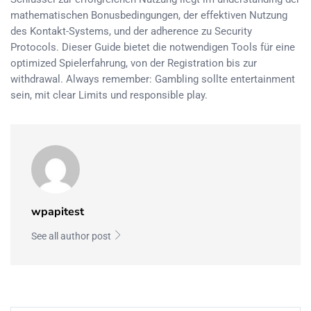
mathematischen Bonusbedingungen, der effektiven Nutzung
des Kontakt-Systems, und der adherence zu Security
Protocols. Dieser Guide bietet die notwendigen Tools für eine
optimized Spielerfahrung, von der Registration bis zur
withdrawal. Always remember: Gambling sollte entertainment
sein, mit clear Limits und responsible play.
wpapitest
See all author post