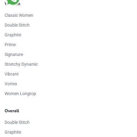
Women
Classic Women
Double Stitch
Graphite
Prime
Signature
Stretchy Dynamic
Vibrant
Vortex
Women Longtop
Overall
Double Stitch
Graphite