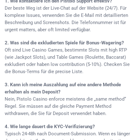
1. Wie kontaktiere ich den Pistolo Support effektiv?
Der beste Weg ist der Live-Chat auf der Website (24/7). Für
komplexe Issues, verwenden Sie die E-Mail mit detaillierten
Beschreibung und Screenshots. Die Telefonnummer ist für
urgent matters, aber oft limited verfügbar.
2. Was sind die exkludierten Spiele für Bonus-Wagering?
Oft sind Live Casino Games, bestimmte Slots mit high RTP
(wie Jackpot Slots), und Table Games (Roulette, Baccarat)
exkludiert oder haben low contribution (5-10%). Checken Sie
die Bonus-Terms für die precise Liste.
3. Kann ich meine Auszahlung auf eine andere Methode
erhalten als mein Deposit?
Nein, Pistolo Casino enforce meistens die „same method“
Regel. Sie müssen auf die gleiche Payment Method
withdrawen, die Sie für Deposit verwendet haben.
4. Wie lange dauert die KYC-Verifizierung?
Typisch 24-48h nach Document-Submission. Wenn es länger