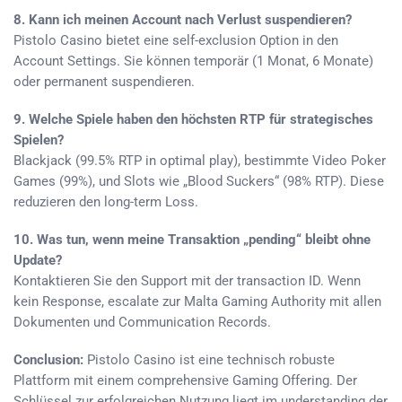
8. Kann ich meinen Account nach Verlust suspendieren?
Pistolo Casino bietet eine self-exclusion Option in den
Account Settings. Sie können temporär (1 Monat, 6 Monate)
oder permanent suspendieren.
9. Welche Spiele haben den höchsten RTP für strategisches
Spielen?
Blackjack (99.5% RTP in optimal play), bestimmte Video Poker
Games (99%), und Slots wie „Blood Suckers“ (98% RTP). Diese
reduzieren den long-term Loss.
10. Was tun, wenn meine Transaktion „pending“ bleibt ohne
Update?
Kontaktieren Sie den Support mit der transaction ID. Wenn
kein Response, escalate zur Malta Gaming Authority mit allen
Dokumenten und Communication Records.
Conclusion:
Pistolo Casino ist eine technisch robuste
Plattform mit einem comprehensive Gaming Offering. Der
Schlüssel zur erfolgreichen Nutzung liegt im understanding der