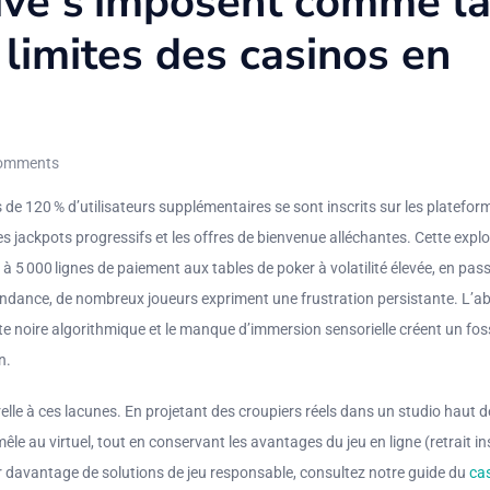
Live s’imposent comme l
 limites des casinos en
omments
s de 120 % d’utilisateurs supplémentaires se sont inscrits sur les platefor
es jackpots progressifs et les offres de bienvenue alléchantes. Cette expl
 à 5 000 lignes de paiement aux tables de poker à volatilité élevée, en pas
bondance, de nombreux joueurs expriment une frustration persistante. L’a
te noire algorithmique et le manque d’immersion sensorielle créent un fos
n.
lle à ces lacunes. En projetant des croupiers réels dans un studio haut
mêle au virtuel, tout en conservant les avantages du jeu en ligne (retrait i
r davantage de solutions de jeu responsable, consultez notre guide du
ca