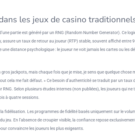
dans les jeux de casino traditionnel
at d’une partie est généré par un RNG (Random Number Generator). Ce logic
 assure un taux de retour au joueur (RTP) stable, souvent affiché entre 9
 une distance psychologique : le joueur ne voit jamais les cartes ou les d
les gros jackpots, mais chaque fois que je mise, je sens que quelque chose
tout cela me fait défaut. » Ce besoin d’authenticité se traduit par un taux
r RNG. Selon plusieurs études internes (non publiées), les joueurs qui ne 
s à quatre sessions.
la fidélisation. Les programmes de fidélité basés uniquement sur le volu
 du jeu. En l’absence de croupier visible, la confiance repose exclusivement
 pour convaincre les joueurs les plus exigeants.