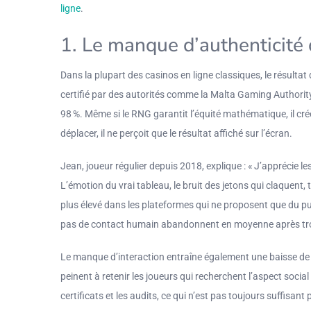
ligne
.
1. Le manque d’authenticité 
Dans la plupart des casinos en ligne classiques, le résult
certifié par des autorités comme la Malta Gaming Authority,
98 %. Même si le RNG garantit l’équité mathématique, il crée
déplacer, il ne perçoit que le résultat affiché sur l’écran.
Jean, joueur régulier depuis 2018, explique : « J’apprécie 
L’émotion du vrai tableau, le bruit des jetons qui claquent, 
plus élevé dans les plateformes qui ne proposent que du pu
pas de contact humain abandonnent en moyenne après troi
Le manque d’interaction entraîne également une baisse de 
peinent à retenir les joueurs qui recherchent l’aspect social
certificats et les audits, ce qui n’est pas toujours suffisant