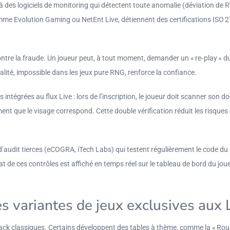
à des logiciels de monitoring qui détectent toute anomalie (déviation de RT
mme Evolution Gaming ou NetEnt Live, détiennent des certifications ISO 
contre la fraude. Un joueur peut, à tout moment, demander un « re‑play » d
nalité, impossible dans les jeux pure RNG, renforce la confiance.
égrées au flux Live : lors de l’inscription, le joueur doit scanner son 
ment que le visage correspond. Cette double vérification réduit les risques
.
 d’audit tierces (eCOGRA, iTech Labs) qui testent régulièrement le code d
at de ces contrôles est affiché en temps réel sur le tableau de bord du joue
les variantes de jeux exclusives aux 
ckjack classiques. Certains développent des tables à thème, comme la « Rou