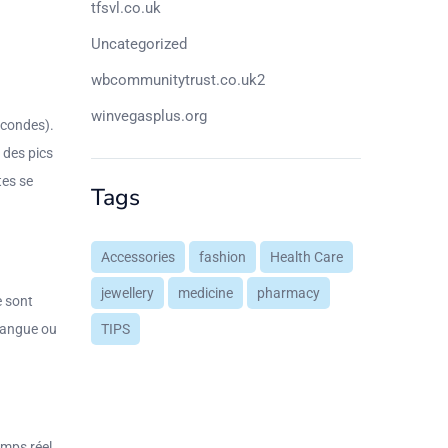
tfsvl.co.uk
Uncategorized
wbcommunitytrust.co.uk2
winvegasplus.org
econdes).
 des pics
tes se
Tags
Accessories
fashion
Health Care
jewellery
medicine
pharmacy
e sont
 langue ou
TIPS
emps réel.