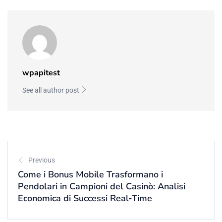
wpapitest
See all author post
Previous
Come i Bonus Mobile Trasformano i
Pendolari in Campioni del Casinò: Analisi
Economica di Successi Real‑Time