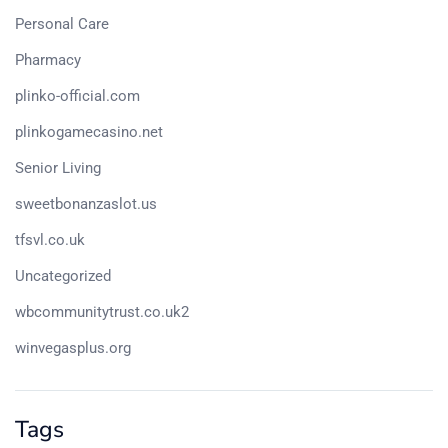
Personal Care
Pharmacy
plinko-official.com
plinkogamecasino.net
Senior Living
sweetbonanzaslot.us
tfsvl.co.uk
Uncategorized
wbcommunitytrust.co.uk2
winvegasplus.org
Tags