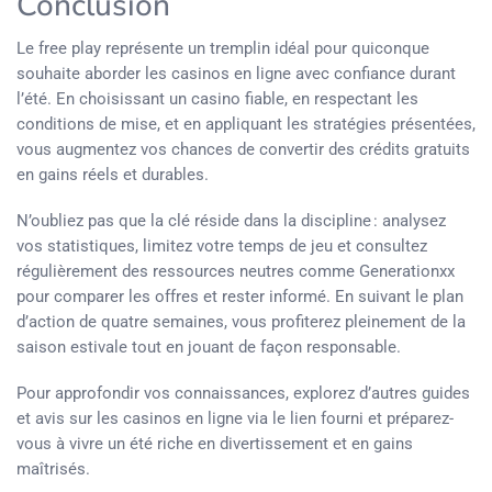
Conclusion
Le free play représente un tremplin idéal pour quiconque
souhaite aborder les casinos en ligne avec confiance durant
l’été. En choisissant un casino fiable, en respectant les
conditions de mise, et en appliquant les stratégies présentées,
vous augmentez vos chances de convertir des crédits gratuits
en gains réels et durables.
N’oubliez pas que la clé réside dans la discipline : analysez
vos statistiques, limitez votre temps de jeu et consultez
régulièrement des ressources neutres comme Generationxx
pour comparer les offres et rester informé. En suivant le plan
d’action de quatre semaines, vous profiterez pleinement de la
saison estivale tout en jouant de façon responsable.
Pour approfondir vos connaissances, explorez d’autres guides
et avis sur les casinos en ligne via le lien fourni et préparez-
vous à vivre un été riche en divertissement et en gains
maîtrisés.