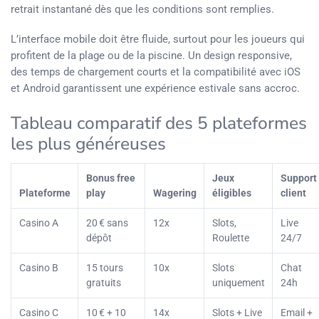
retrait instantané dès que les conditions sont remplies.
L’interface mobile doit être fluide, surtout pour les joueurs qui
profitent de la plage ou de la piscine. Un design responsive,
des temps de chargement courts et la compatibilité avec iOS
et Android garantissent une expérience estivale sans accroc.
Tableau comparatif des 5 plateformes
les plus généreuses
Bonus free
Jeux
Support
Plateforme
play
Wagering
éligibles
client
Casino A
20 € sans
12x
Slots,
Live
dépôt
Roulette
24/7
Casino B
15 tours
10x
Slots
Chat
gratuits
uniquement
24h
Casino C
10 € + 10
14x
Slots + Live
Email +