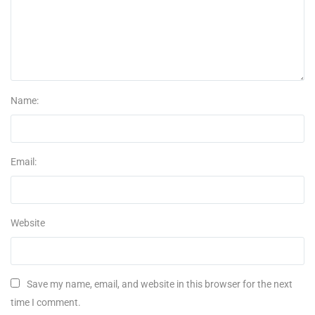
Name:
Email:
Website
Save my name, email, and website in this browser for the next
time I comment.