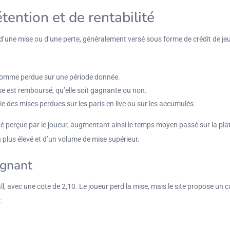
tention et de rentabilité
une mise ou d’une perte, généralement versé sous forme de crédit de je
 somme perdue sur une période donnée.
 est remboursé, qu’elle soit gagnante ou non.
 des mises perdues sur les paris en live ou sur les accumulés.
té perçue par le joueur, augmentant ainsi le temps moyen passé sur la pl
n plus élevé et d’un volume de mise supérieur.
agnant
l, avec une cote de 2,10. Le joueur perd la mise, mais le site propose un
: