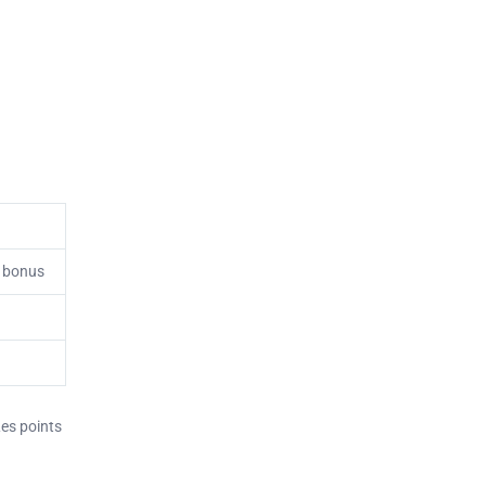
e bonus
Les points