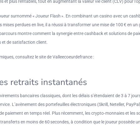
s et plus rentables, tout en augmentant la valeur vie client (CLV) pour l’o
 joueur surnommé « Joueur Flash ». En combinant un casino avec un cash
ises perdues en live, il a réussi à transformer une mise de 100 € en un 
n parcours montre comment la synergie entre cashback et solutions de pa
et de satisfaction client.
iques, consultez le site de Valleecoeurdefrance :
s retraits instantanés
 virements bancaires classiques, dont les délais s’étendaient de 3 à 7 jour
vice. L’avènement des portefeuilles électroniques (Skrill, Neteller, PayPal
 de paiement en temps réel. Plus récemment, les crypto‑monnaies et les s
 transferts en moins de 60 secondes, à condition que le joueur possède u