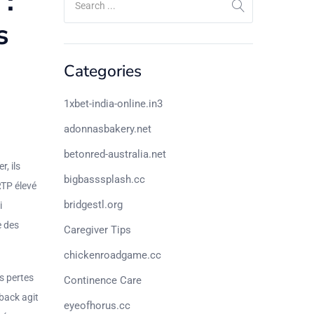
 :
s
Categories
1xbet-india-online.in3
adonnasbakery.net
betonred-australia.net
, ils
bigbasssplash.cc
RTP élevé
bridgestl.org
i
e des
Caregiver Tips
chickenroadgame.cc
s pertes
Continence Care
hback agit
eyeofhorus.cc