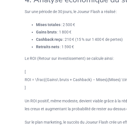
Sur une période de 30 jours, le Joueur Flash a réalisé :
Mises totales
: 2 500 €
Gains bruts
: 1 800 €
Cashback reçu
: 210 € (15 % sur 1 400 € de pertes)
Retraits nets
: 1 590 €
Le ROI (Retour sur investissement) se calcule ainsi :
[
ROI = \frac{(Gains\ bruts + Cashback) – Mises}{Mises} \tim
]
Un ROI positif, même modeste, devient viable grâce à la ré
les creux et augmentant la probabilité de rester au-dessus d
Sur le plan marketing, le succès du Joueur Flash crée un ef