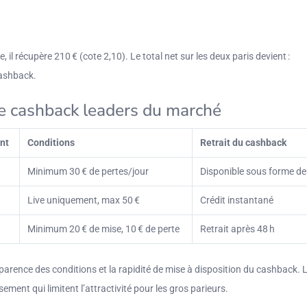
il récupère 210 € (cote 2,10). Le total net sur les deux paris devient :
cashback.
 cashback leaders du marché
nt
Conditions
Retrait du cashback
Minimum 30 € de pertes/jour
Disponible sous forme d
Live uniquement, max 50 €
Crédit instantané
Minimum 20 € de mise, 10 € de perte
Retrait après 48 h
arence des conditions et la rapidité de mise à disposition du cashback. 
ment qui limitent l’attractivité pour les gros parieurs.