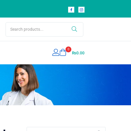
0
₨
0.00