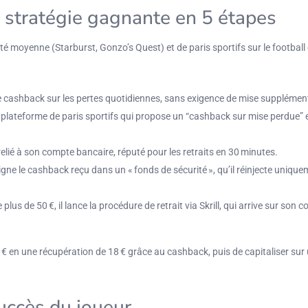
 : stratégie gagnante en 5 étapes
ité moyenne (Starburst, Gonzo’s Quest) et de paris sportifs sur le footbal
de cashback sur les pertes quotidiennes, sans exigence de mise supplémen
e plateforme de paris sportifs qui propose un “cashback sur mise perdue” e
relié à son compte bancaire, réputé pour les retraits en 30 minutes.
gne le cashback reçu dans un « fonds de sécurité », qu’il réinjecte uniqu
plus de 50 €, il lance la procédure de retrait via Skrill, qui arrive sur son 
€ en une récupération de 18 € grâce au cashback, puis de capitaliser sur 
uccès du joueur