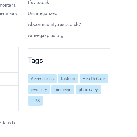
tfsvl.co.uk
 montant,
Uncategorized
pérateurs
wbcommunitytrust.co.uk2
winvegasplus.org
Tags
Accessories
fashion
Health Care
jewellery
medicine
pharmacy
TIPS
c dans la