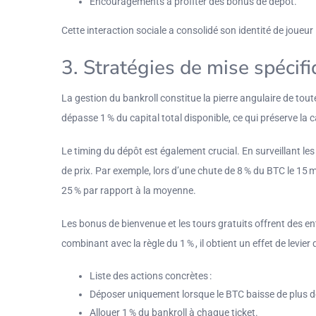
Encouragements à profiter des bonus de dépôt.
Cette interaction sociale a consolidé son identité de joueur 
3. Stratégies de mise spécif
La gestion du bankroll constitue la pierre angulaire de tou
dépasse 1 % du capital total disponible, ce qui préserve la
Le timing du dépôt est également crucial. En surveillant les
de prix. Par exemple, lors d’une chute de 8 % du BTC le 15 
25 % par rapport à la moyenne.
Les bonus de bienvenue et les tours gratuits offrent des 
combinant avec la règle du 1 % , il obtient un effet de levie
Liste des actions concrètes :
Déposer uniquement lorsque le BTC baisse de plus d
Allouer 1 % du bankroll à chaque ticket.