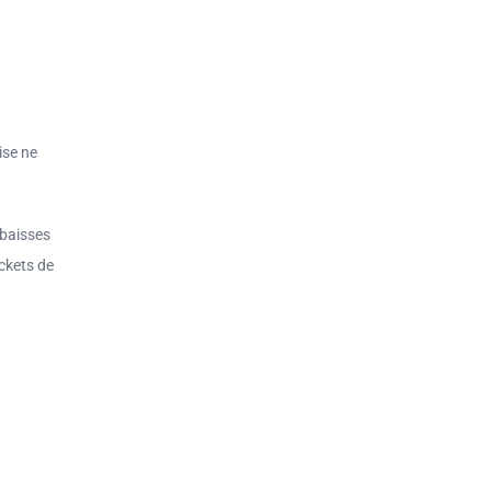
ise ne
 baisses
ickets de