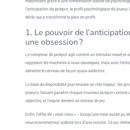
millionnaire grâce à une combinaison subtile de psychologie
l’anticipation du jackpot, le profil psychologique du joueur, l
déclic qui a transformé la peur en profit.
1. Le pouvoir de l’anticipatio
une obsession ?
Le compteur de jackpot agit comme un stimulus visuel et au
rappelant les machines à sous classiques, mais avec l’éch
alimente le cerveau de façon quasi‑addictive.
Le biais de disponibilité joue ensuite un rôle majeur : les
joueurs, faisant paraître chaque nouveau jackpot comme une 
objective, et l’espoir devient un moteur de jeu.
Enfin, l’effet de « near‑miss » – lorsqu’une mise aurait pu
neurotransmetteur sollicité lors d’une victoire. Ce pic chimi