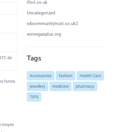
tfsvl.co.uk
Uncategorized
wbcommunitytrust.co.uk2
winvegasplus.org
Tags
 BTC de
Accessories
fashion
Health Care
s fortes.
jewellery
medicine
pharmacy
TIPS
r) moyen