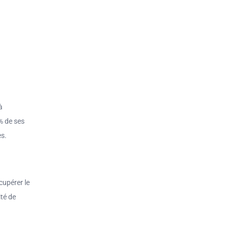
à
% de ses
es.
cupérer le
ité de