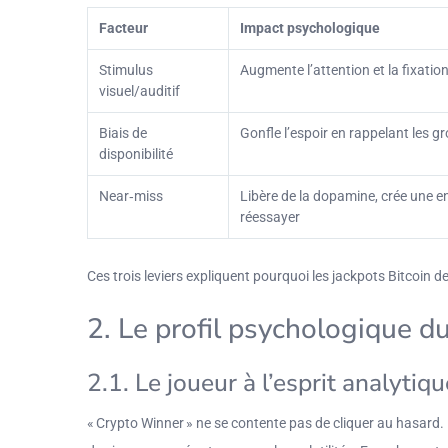
Facteur
Impact psychologique
Stimulus
Augmente l’attention et la fixatio
visuel/auditif
Biais de
Gonfle l’espoir en rappelant les g
disponibilité
Near‑miss
Libère de la dopamine, crée une e
réessayer
Ces trois leviers expliquent pourquoi les jackpots Bitcoin
2. Le profil psychologique d
2.1. Le joueur à l’esprit analytiqu
« Crypto Winner » ne se contente pas de cliquer au hasard. 