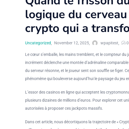
Quand le frisson du
logique du cerveau :
crypto qui a transf
Uncategorized
November 12, 2025
wpapitest
0
Le cœur s’emballe, les mains tremblent, et le compteur du
incrément déclenche une montée d’adrénaline comparable à cel
du serveur résonne, et le joueur sent son souffle se figer. Ce
phénomène qui bouleverse aujourd’hui le paysage du jeu en
L’essor des casinos en ligne qui acceptent les cryptomonna
plusieurs dizaines de millions d’euros. Pour explorer cet unive
autorisées à proposer ces jackpots massifs.
Dans cet article, nous décortiquons la trajectoire de « Cry