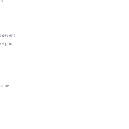
 à
s devient
le prix
es une