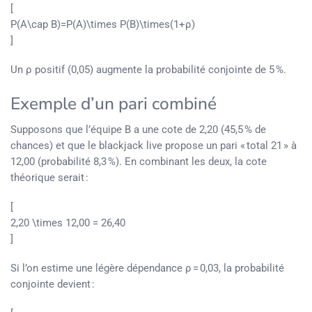
[
P(A\cap B)=P(A)\times P(B)\times(1+ρ)
]
Un ρ positif (0,05) augmente la probabilité conjointe de 5 %.
Exemple d’un pari combiné
Supposons que l’équipe B a une cote de 2,20 (45,5 % de
chances) et que le blackjack live propose un pari « total 21 » à
12,00 (probabilité 8,3 %). En combinant les deux, la cote
théorique serait :
[
2,20 \times 12,00 = 26,40
]
Si l’on estime une légère dépendance ρ = 0,03, la probabilité
conjointe devient :