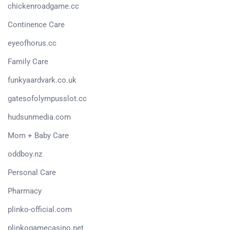
chickenroadgame.cc
Continence Care
eyeofhorus.cc
Family Care
funkyaardvark.co.uk
gatesofolympusslot.cc
hudsunmedia.com
Mom + Baby Care
oddboy.nz
Personal Care
Pharmacy
plinko-official.com
plinkogamecasino.net