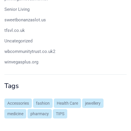
Senior Living
sweetbonanzaslot.us
tfsvl.co.uk
Uncategorized
wbcommunitytrust.co.uk2
winvegasplus.org
Tags
Accessories
fashion
Health Care
jewellery
medicine
pharmacy
TIPS