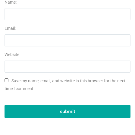
Name:
Email:
Website
Save my name, email, and website in this browser for the next
time I comment.