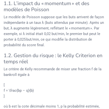
1.1. L’impact du « momentum » et des
modèles de Poisson
Le modèle de Poisson suppose que les buts arrivent de façon
indépendante à un taux λ (buts attendus par minute). Après un
but, λ augmente légèrement, reflétant le « momentum ». Par
exemple, si λ initial était 0,02 but/min, le premier but peut le
porter à 0,025 but/min, ce qui modifie la distribution de
probabilité du score final.
1.2. Gestion du risque : le Kelly Criterion en
temps réel
Le critère de Kelly recommande de miser une fraction f de la
bankroll égale à
[
f = \frac{bp – q}{b}
]
où b est la cote décimale moins 1, p la probabilité estimée,