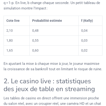
q = 1‑p. En live, b change chaque seconde. Un petit tableau de
simulation montre l’impact :
Cote live
Probabilité estimée
f (Kelly)
2,10
0,48
0,04
1,80
0,55
0,03
1,65
0,60
0,02
En ajustant la mise à chaque mise à jour, le joueur maximise
la croissance de sa bankroll tout en limitant le risque de ruine.
2. Le casino live : statistiques
des jeux de table en streaming
Les tables de casino en direct offrent une immersion proche
du salon réel, avec un croupier réel, une caméra HD et un chat