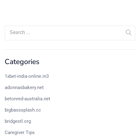
Categories
1xbet-india-online.in3
adonnasbakery.net
betonred-australia.net
bigbasssplash.cc
bridgestl.org
Caregiver Tips