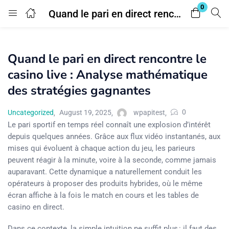
0
Quand le pari en direct rencontre le casino live : Analyse mathématique des stratégies gagnantes
Login
Quand le pari en direct rencontre le
Enter your username and password to login.
casino live : Analyse mathématique
des stratégies gagnantes
0
Uncategorized
August 19, 2025
wpapitest
Le pari sportif en temps réel connaît une explosion d’intérêt
depuis quelques années. Grâce aux flux vidéo instantanés, aux
Remember me
Lost password?
mises qui évoluent à chaque action du jeu, les parieurs
peuvent réagir à la minute, voire à la seconde, comme jamais
auparavant. Cette dynamique a naturellement conduit les
opérateurs à proposer des produits hybrides, où le même
écran affiche à la fois le match en cours et les tables de
casino en direct.
Dans ce contexte, la simple intuition ne suffit plus : il faut des