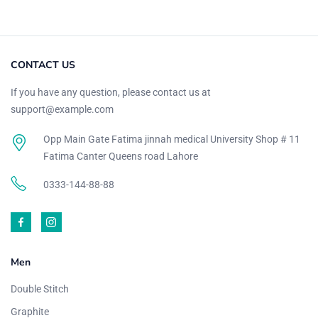
CONTACT US
If you have any question, please contact us at
support@example.com
Opp Main Gate Fatima jinnah medical University Shop # 11
Fatima Canter Queens road Lahore
0333-144-88-88
Men
Double Stitch
Graphite