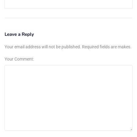
Leave a Reply
Your email address will not be published. Required fields are makes.
Your Comment: