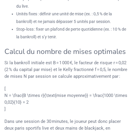
du live.
Unités fixes : définir une unité de mise (ex. : 0,5 % de la
bankroll) et ne jamais dépasser 5 unités par session.
Stop‑loss : fixer un plafond de perte quotidienne (ex. : 10 % de
la bankroll) et s’y tenir.
Calcul du nombre de mises optimales
Si la bankroll initiale est B = 1 000 €, le facteur de risque r = 0,02
(2 % du capital par mise) et le Kelly fractionné f = 0,5, le nombre
de mises N par session se calcule approximativement par :
[
N = \frac{B \times r}{\text{mise moyenne}} = \frac{1000 \times
0,02}{10} = 2
]
Dans une session de 30 minutes, le joueur peut donc placer
deux paris sportifs live et deux mains de blackjack, en