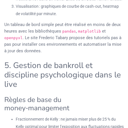
Visualisation : graphiques de courbe de cash‑out, heatmap
de volatilité par minute.
Un tableau de bord simple peut être réalisé en moins de deux
heures avec les bibliothèques
,
et
pandas
matplotlib
. Le site Frederic Tabary propose des tutoriels pas à
openpyxl
pas pour installer ces environnements et automatiser la mise
à jour des données.
5. Gestion de bankroll et
discipline psychologique dans le
live
Règles de base du
money‑management
Fractionnement de Kelly : ne jamais miser plus de 25 % du
Kelly optimal pour limiter l’exposition aux fluctuations rapides