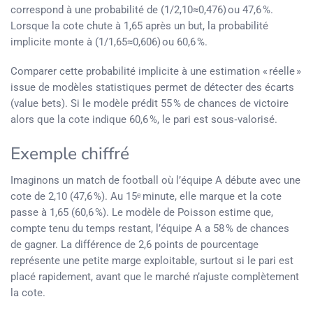
correspond à une probabilité de (1/2,10≈0,476) ou 47,6 %.
Lorsque la cote chute à 1,65 après un but, la probabilité
implicite monte à (1/1,65≈0,606) ou 60,6 %.
Comparer cette probabilité implicite à une estimation « réelle »
issue de modèles statistiques permet de détecter des écarts
(value bets). Si le modèle prédit 55 % de chances de victoire
alors que la cote indique 60,6 %, le pari est sous‑valorisé.
Exemple chiffré
Imaginons un match de football où l’équipe A débute avec une
cote de 2,10 (47,6 %). Au 15ᵉ minute, elle marque et la cote
passe à 1,65 (60,6 %). Le modèle de Poisson estime que,
compte tenu du temps restant, l’équipe A a 58 % de chances
de gagner. La différence de 2,6 points de pourcentage
représente une petite marge exploitable, surtout si le pari est
placé rapidement, avant que le marché n’ajuste complètement
la cote.