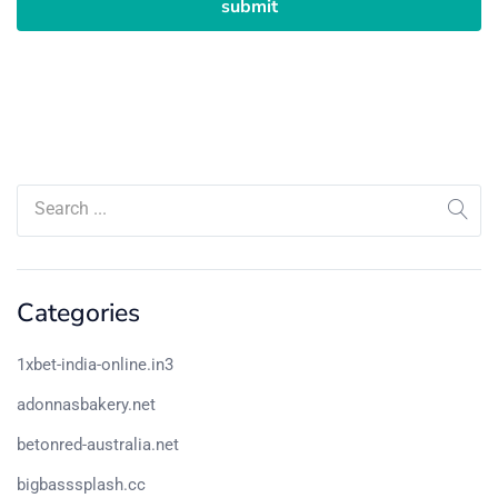
Categories
1xbet-india-online.in3
adonnasbakery.net
betonred-australia.net
bigbasssplash.cc