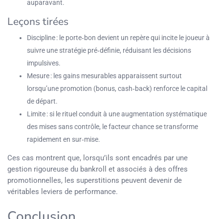
auparavant.
Leçons tirées
Discipline : le porte‑bon devient un repère qui incite le joueur à
suivre une stratégie pré‑définie, réduisant les décisions
impulsives.
Mesure : les gains mesurables apparaissent surtout
lorsqu’une promotion (bonus, cash‑back) renforce le capital
de départ.
Limite : si le rituel conduit à une augmentation systématique
des mises sans contrôle, le facteur chance se transforme
rapidement en sur‑mise.
Ces cas montrent que, lorsqu’ils sont encadrés par une
gestion rigoureuse du bankroll et associés à des offres
promotionnelles, les superstitions peuvent devenir de
véritables leviers de performance.
Conclusion