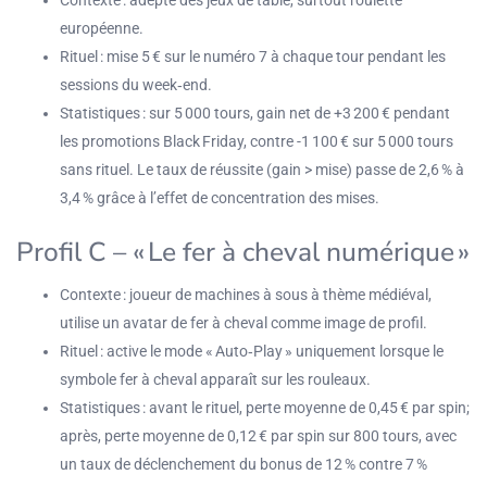
européenne.
Rituel : mise 5 € sur le numéro 7 à chaque tour pendant les
sessions du week‑end.
Statistiques : sur 5 000 tours, gain net de +3 200 € pendant
les promotions Black Friday, contre -1 100 € sur 5 000 tours
sans rituel. Le taux de réussite (gain > mise) passe de 2,6 % à
3,4 % grâce à l’effet de concentration des mises.
Profil C – « Le fer à cheval numérique »
Contexte : joueur de machines à sous à thème médiéval,
utilise un avatar de fer à cheval comme image de profil.
Rituel : active le mode « Auto‑Play » uniquement lorsque le
symbole fer à cheval apparaît sur les rouleaux.
Statistiques : avant le rituel, perte moyenne de 0,45 € par spin;
après, perte moyenne de 0,12 € par spin sur 800 tours, avec
un taux de déclenchement du bonus de 12 % contre 7 %