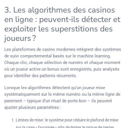
3. Les algorithmes des casinos
en ligne : peuvent‑ils détecter et
exploiter les superstitions des
joueurs ?
Les plateformes de casino modernes intègrent des systèmes
de suivi comportemental basés sur le machine learning.
Chaque clic, chaque sélection de numéro et chaque moment
où un joueur active un bonus sont enregistrés, puis analysés
pour identifier des patterns récurrents.
Lorsque les algorithmes détectent qu’un joueur mise
systématiquement sur le même numéro ou la même ligne de
paiement – typique d’un rituel de porte‑bon – ils peuvent
ajuster plusieurs paramètres :
Limites de mise : le système peut réduire le plafond de mise
sur la case « favorisée » afin de limiter le risque de pertes