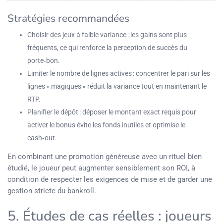
Stratégies recommandées
Choisir des jeux à faible variance : les gains sont plus
fréquents, ce qui renforce la perception de succès du
porte‑bon.
Limiter le nombre de lignes actives : concentrer le pari sur les
lignes « magiques » réduit la variance tout en maintenant le
RTP.
Planifier le dépôt : déposer le montant exact requis pour
activer le bonus évite les fonds inutiles et optimise le
cash‑out.
En combinant une promotion généreuse avec un rituel bien
étudié, le joueur peut augmenter sensiblement son ROI, à
condition de respecter les exigences de mise et de garder une
gestion stricte du bankroll.
5. Études de cas réelles : joueurs