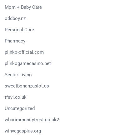
Mom + Baby Care
oddboy.nz
Personal Care
Pharmacy
plinko-official.com
plinkogamecasino.net
Senior Living
sweetbonanzaslot.us
tfsvl.co.uk
Uncategorized
wbcommunitytrust.co.uk2
winvegasplus.org