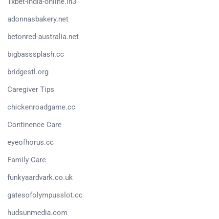
1xbet-india-online.in3
adonnasbakery.net
betonred-australia.net
bigbasssplash.cc
bridgestl.org
Caregiver Tips
chickenroadgame.cc
Continence Care
eyeofhorus.cc
Family Care
funkyaardvark.co.uk
gatesofolympusslot.cc
hudsunmedia.com