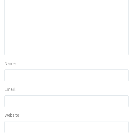
Name:
Email:
Website