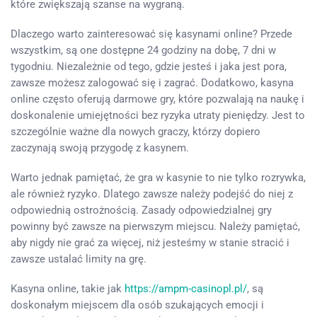
które zwiększają szanse na wygraną.
Dlaczego warto zainteresować się kasynami online? Przede
wszystkim, są one dostępne 24 godziny na dobę, 7 dni w
tygodniu. Niezależnie od tego, gdzie jesteś i jaka jest pora,
zawsze możesz zalogować się i zagrać. Dodatkowo, kasyna
online często oferują darmowe gry, które pozwalają na naukę i
doskonalenie umiejętności bez ryzyka utraty pieniędzy. Jest to
szczególnie ważne dla nowych graczy, którzy dopiero
zaczynają swoją przygodę z kasynem.
Warto jednak pamiętać, że gra w kasynie to nie tylko rozrywka,
ale również ryzyko. Dlatego zawsze należy podejść do niej z
odpowiednią ostrożnością. Zasady odpowiedzialnej gry
powinny być zawsze na pierwszym miejscu. Należy pamiętać,
aby nigdy nie grać za więcej, niż jesteśmy w stanie stracić i
zawsze ustalać limity na grę.
Kasyna online, takie jak
https://ampm-casinopl.pl/
, są
doskonałym miejscem dla osób szukających emocji i