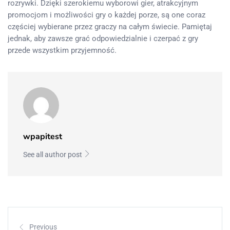
rozrywki. Dzięki szerokiemu wyborowi gier, atrakcyjnym
promocjom i możliwości gry o każdej porze, są one coraz
częściej wybierane przez graczy na całym świecie. Pamiętaj
jednak, aby zawsze grać odpowiedzialnie i czerpać z gry
przede wszystkim przyjemność.
wpapitest
See all author post
Previous