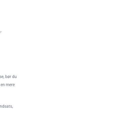
-
se, bør du
å en mere
indsats,