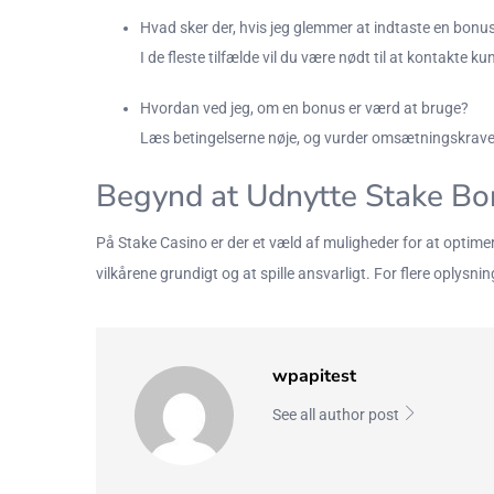
Hvad sker der, hvis jeg glemmer at indtaste en bon
I de fleste tilfælde vil du være nødt til at kontakte 
Hvordan ved jeg, om en bonus er værd at bruge?
Læs betingelserne nøje, og vurder omsætningskravene 
Begynd at Udnytte Stake Bo
På Stake Casino er der et væld af muligheder for at optime
vilkårene grundigt og at spille ansvarligt. For flere oplys
wpapitest
See all author post