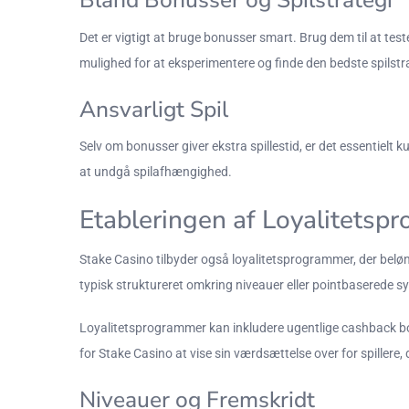
Bland Bonusser og Spilstrategi
Det er vigtigt at bruge bonusser smart. Brug dem til at te
mulighed for at eksperimentere og finde den bedste spilstrateg
Ansvarligt Spil
Selv om bonusser giver ekstra spillestid, er det essentielt k
at undgå spilafhængighed.
Etableringen af Loyalitetsp
Stake Casino tilbyder også loyalitetsprogrammer, der beløn
typisk struktureret omkring niveauer eller pointbaserede s
Loyalitetsprogrammer kan inkludere ugentlige cashback bonu
for Stake Casino at vise sin værdsættelse over for spillere, 
Niveauer og Fremskridt