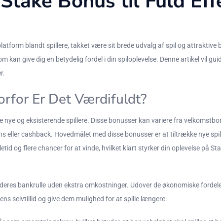
Stake Bonus til Fuld Eff
latform blandt spillere, takket være sit brede udvalg af spil og attraktive
kan give dig en betydelig fordel i din spiloplevelse. Denne artikel vil gui
r.
rfor Er Det Værdifuldt?
de nye og eksisterende spillere. Disse bonusser kan variere fra velkomstbon
ns eller cashback. Hovedmålet med disse bonusser er at tiltrække nye spil
etid og flere chancer for at vinde, hvilket klart styrker din oplevelse på St
e deres bankrulle uden ekstra omkostninger. Udover de økonomiske fordele
ns selvtillid og give dem mulighed for at spille længere.