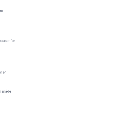
en
 pauser for
r er
en måde