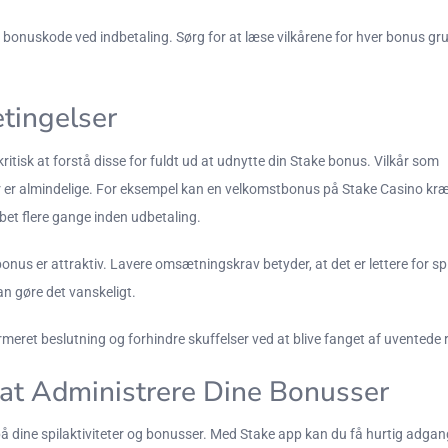
 bonuskode ved indbetaling. Sørg for at læse vilkårene for hver bonus gru
tingelser
tisk at forstå disse for fuldt ud at udnytte din Stake bonus. Vilkår som
 er almindelige. For eksempel kan en velkomstbonus på Stake Casino kræ
et flere gange inden udbetaling.
us er attraktiv. Lavere omsætningskrav betyder, at det er lettere for spi
n gøre det vanskeligt.
ormeret beslutning og forhindre skuffelser ved at blive fanget af uventede r
 at Administrere Dine Bonusser
dine spilaktiviteter og bonusser. Med Stake app kan du få hurtig adgang 