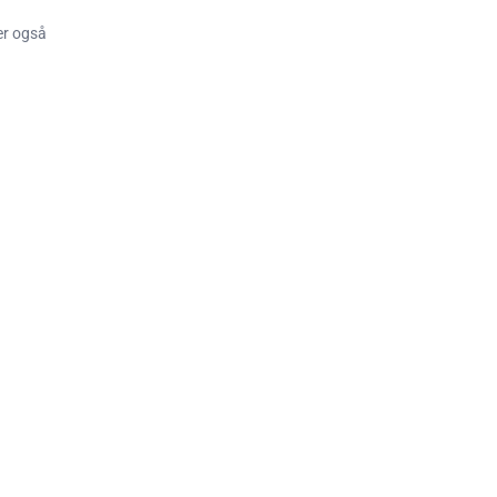
er også