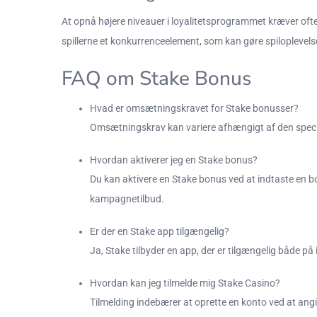
At opnå højere niveauer i loyalitetsprogrammet kræver ofte
spillerne et konkurrenceelement, som kan gøre spilopleve
FAQ om Stake Bonus
Hvad er omsætningskravet for Stake bonusser?
Omsætningskrav kan variere afhængigt af den specifik
Hvordan aktiverer jeg en Stake bonus?
Du kan aktivere en Stake bonus ved at indtaste en bo
kampagnetilbud.
Er der en Stake app tilgængelig?
Ja, Stake tilbyder en app, der er tilgængelig både på
Hvordan kan jeg tilmelde mig Stake Casino?
Tilmelding indebærer at oprette en konto ved at ang