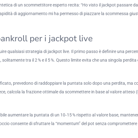
tetica di un scommettitore esperto recita: “Ho visto il jackpot passare d
la rapidità di aggiornamento mi ha permesso di piazzare la scommessa gius
ankroll per i jackpot live
uire qualsiasi strategia di jackpot live. Il primo passo è definire una perce
à, solitamente tra il 2 % e il 5 %. Questo limite evita che una singola perdita
ificato, prevedono di raddoppiare la puntata solo dopo una perdita, ma c
nvece, calcola la frazione ottimale da scommettere in base al valore atteso (
iabile aumentare la puntata di un 10‑15 % rispetto al valore base, manten
proccio consente di sfruttare la “momentum” del pot senza compromettere 