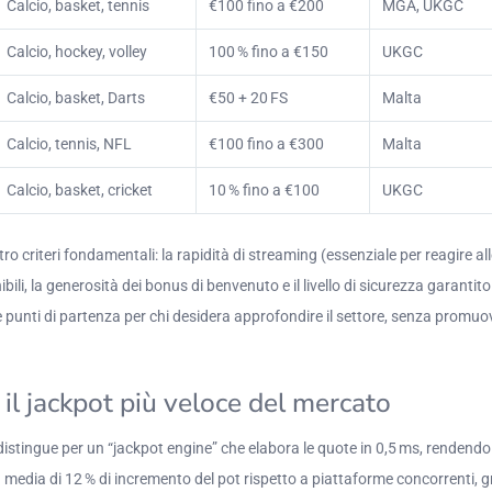
Calcio, basket, tennis
€100 fino a €200
MGA, UKGC
Calcio, hockey, volley
100 % fino a €150
UKGC
Calcio, basket, Darts
€50 + 20 FS
Malta
Calcio, tennis, NFL
€100 fino a €300
Malta
Calcio, basket, cricket
10 % fino a €100
UKGC
o criteri fondamentali: la rapidità di streaming (essenziale per reagire al
ibili, la generosità dei bonus di benvenuto e il livello di sicurezza garantito
 punti di partenza per chi desidera approfondire il settore, senza promuo
 il jackpot più veloce del mercato
 distingue per un “jackpot engine” che elabora le quote in 0,5 ms, rendendol
a media di 12 % di incremento del pot rispetto a piattaforme concorrenti, g