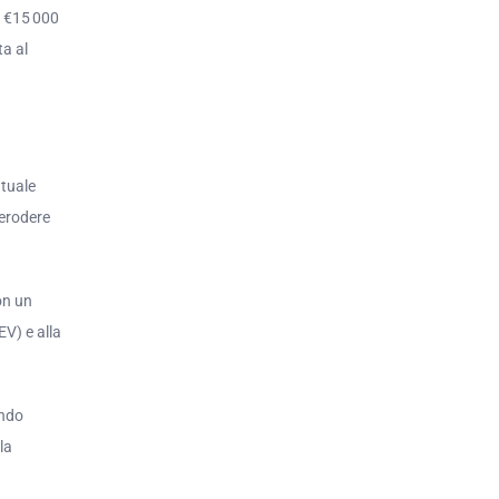
a €15 000
ta al
ntuale
 erodere
on un
EV) e alla
endo
la