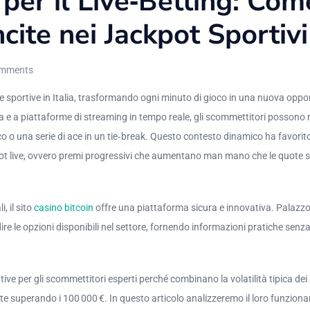
per il Live‑Betting: Com
cite nei Jackpot Sportivi
mments
e sportive in Italia, trasformando ogni minuto di gioco in una nuova oppor
a e a piattaforme di streaming in tempo reale, gli scommettitori possono 
co o una serie di ace in un tie‑break. Questo contesto dinamico ha favorit
kpot live, ovvero premi progressivi che aumentano man mano che le quote s
, il sito
casino bitcoin
offre una piattaforma sicura e innovativa. Palazz
dire le opzioni disponibili nel settore, fornendo informazioni pratiche senz
tive per gli scommettitori esperti perché combinano la volatilità tipica dei
te superando i 100 000 €. In questo articolo analizzeremo il loro funziona