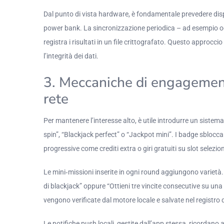
Dal punto di vista hardware, è fondamentale prevedere dispo
power bank. La sincronizzazione periodica – ad esempio ogn
registra i risultati in un file crittografato. Questo appr
l’integrità dei dati.
3. Meccaniche di engagement
rete
Per mantenere l’interesse alto, è utile introdurre un siste
spin”, “Blackjack perfect” o “Jackpot mini”. I badge sblocca
progressive come crediti extra o giri gratuiti su slot selezio
Le mini‑missioni inserite in ogni round aggiungono variet
di blackjack” oppure “Ottieni tre vincite consecutive su una
vengono verificate dal motore locale e salvate nel registro d
Le notifiche push locali, gestite dall’app stessa, ricordano ai