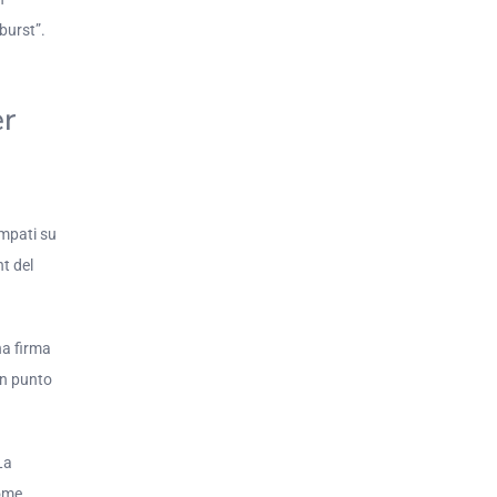
burst”.
er
ampati su
t del
na firma
 un punto
La
come