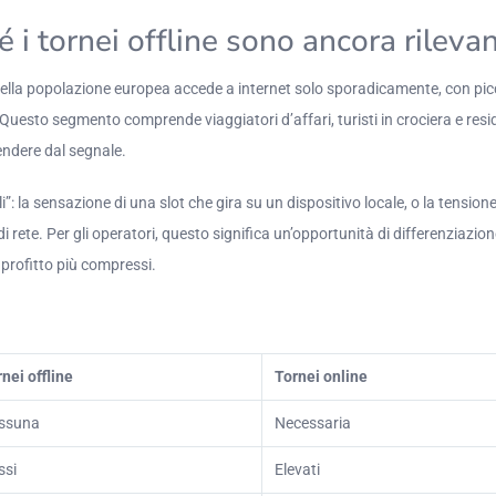
 i tornei offline sono ancora rilevan
% della popolazione europea accede a internet solo sporadicamente, con picc
. Questo segmento comprende viaggiatori d’affari, turisti in crociera e resid
endere dal segnale.
i”: la sensazione di una slot che gira su un dispositivo locale, o la tension
 rete. Per gli operatori, questo significa un’opportunità di differenziazion
i profitto più compressi.
nei offline
Tornei online
ssuna
Necessaria
ssi
Elevati