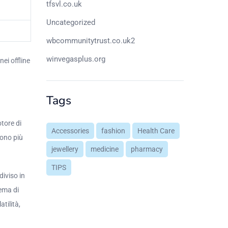
tfsvl.co.uk
Uncategorized
wbcommunitytrust.co.uk2
winvegasplus.org
nei offline
Tags
tore di
Accessories
fashion
Health Care
sono più
jewellery
medicine
pharmacy
TIPS
diviso in
tema di
atilità,