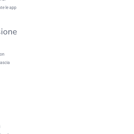
nte le app
sione
con
fascia
i