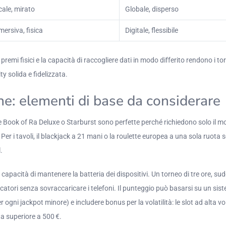
ale, mirato
Globale, disperso
ersiva, fisica
Digitale, flessibile
premi fisici e la capacità di raccogliere dati in modo differito rendono i tor
y solida e fidelizzata.
ine: elementi di base da considerare
me Book of Ra Deluxe o Starburst sono perfette perché richiedono solo il mo
). Per i tavoli, il blackjack a 21 mani o la roulette europea a una sola ruota 
.
capacità di mantenere la batteria dei dispositivi. Un torneo di tre ore, sud
atori senza sovraccaricare i telefoni. Il punteggio può basarsi su un sis
 ogni jackpot minore) e includere bonus per la volatilità: le slot ad alta vol
a superiore a 500 €.