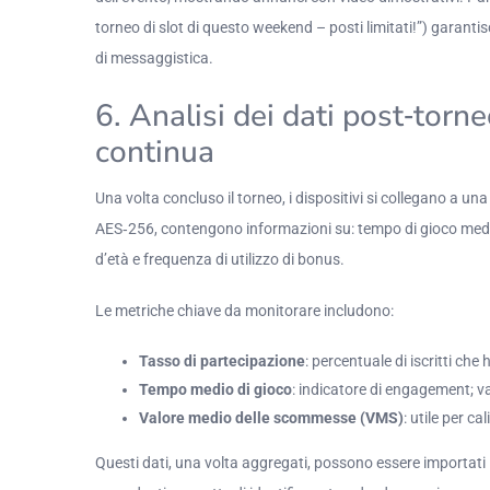
torneo di slot di questo weekend – posti limitati!”) garanti
di messaggistica.
6. Analisi dei dati post‑torn
continua
Una volta concluso il torneo, i dispositivi si collegano a una 
AES‑256, contengono informazioni su: tempo di gioco medio
d’età e frequenza di utilizzo di bonus.
Le metriche chiave da monitorare includono:
Tasso di partecipazione
: percentuale di iscritti che
Tempo medio di gioco
: indicatore di engagement; v
Valore medio delle scommesse (VMS)
: utile per ca
Questi dati, una volta aggregati, possono essere importati 