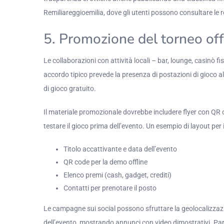
Remiliareggioemilia, dove gli utenti possono consultare le re
5. Promozione del torneo offl
Le collaborazioni con attività locali – bar, lounge, casinò fi
accordo tipico prevede la presenza di postazioni di gioco all’
di gioco gratuito.
Il materiale promozionale dovrebbe includere flyer con QR 
testare il gioco prima dell’evento. Un esempio di layout per il
Titolo accattivante e data dell’evento
QR code per la demo offline
Elenco premi (cash, gadget, crediti)
Contatti per prenotare il posto
Le campagne sui social possono sfruttare la geolocalizzazi
dell’evento, mostrando annunci con video dimostrativi. Para