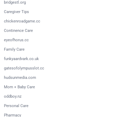
bridgestl.org
Caregiver Tips
chickenroadgame.cc
Continence Care
eyeofhorus.cc
Family Care
funkyaardvark.co.uk
gatesofolympusslot.cc
hudsunmedia.com
Mom + Baby Care
oddboy.nz
Personal Care
Pharmacy