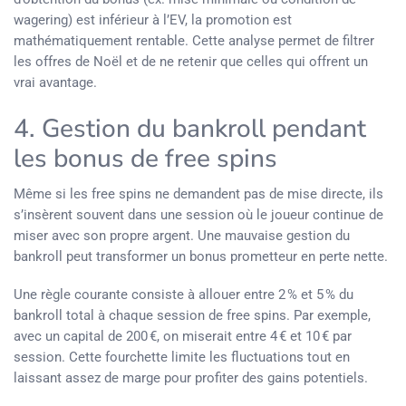
wagering) est inférieur à l’EV, la promotion est
mathématiquement rentable. Cette analyse permet de filtrer
les offres de Noël et de ne retenir que celles qui offrent un
vrai avantage.
4. Gestion du bankroll pendant
les bonus de free spins
Même si les free spins ne demandent pas de mise directe, ils
s’insèrent souvent dans une session où le joueur continue de
miser avec son propre argent. Une mauvaise gestion du
bankroll peut transformer un bonus prometteur en perte nette.
Une règle courante consiste à allouer entre 2 % et 5 % du
bankroll total à chaque session de free spins. Par exemple,
avec un capital de 200 €, on miserait entre 4 € et 10 € par
session. Cette fourchette limite les fluctuations tout en
laissant assez de marge pour profiter des gains potentiels.