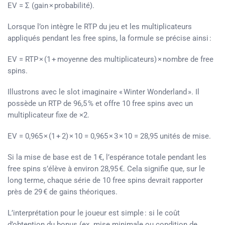
EV = Σ (gain × probabilité).
Lorsque l’on intègre le RTP du jeu et les multiplicateurs
appliqués pendant les free spins, la formule se précise ainsi :
EV = RTP × (1 + moyenne des multiplicateurs) × nombre de free
spins.
Illustrons avec le slot imaginaire « Winter Wonderland ». Il
possède un RTP de 96,5 % et offre 10 free spins avec un
multiplicateur fixe de ×2.
EV = 0,965 × (1 + 2) × 10 = 0,965 × 3 × 10 = 28,95 unités de mise.
Si la mise de base est de 1 €, l’espérance totale pendant les
free spins s’élève à environ 28,95 €. Cela signifie que, sur le
long terme, chaque série de 10 free spins devrait rapporter
près de 29 € de gains théoriques.
L’interprétation pour le joueur est simple : si le coût
d’obtention du bonus (ex. mise minimale ou condition de