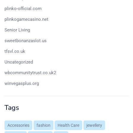
plinko-official.com
plinkogamecasino.net
Senior Living
sweetbonanzaslot.us
tfsvl.co.uk
Uncategorized
wbcommunitytrust.co.uk2
winvegasplus.org
Tags
Accessories
fashion
Health Care
jewellery