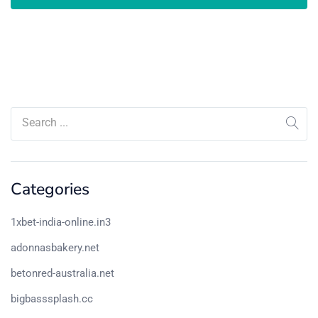
Categories
1xbet-india-online.in3
adonnasbakery.net
betonred-australia.net
bigbasssplash.cc