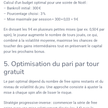
Calcul d’un budget optimal pour une soirée de Noël :
– Bankroll initial : 300 €
– Pourcentage choisi : 3 %
– Mise maximale par session = 300 × 0,03 = 9 €
En divisant les 9 € en plusieurs petites mises (par ex. 0,50 € par
spin), le joueur augmente le nombre de tours joués, ce qui,
combiné à la volatilité moyenne, maximise les chances de
toucher des gains intermédiaires tout en préservant le capital
pour les prochains bonus.
5. Optimisation du pari par tour
gratuit
Le pari optimal dépend du nombre de free spins restants et du
niveau de volatilité du jeu. Une approche consiste à ajuster la
mise à chaque spin afin de lisser le risque.
Stratégie progressive‑inverse : commencer la série de free