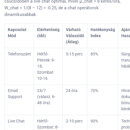
csúcsidőben a live chat optimal, mivel μ_chat = 8 kérés/óra,
W_chat = 1/(8 – 12) = -0.25, de a chat operátorok
dinamikusabbak.
Kapcsolat
Elérhetőség
Várható
Hatékonyság
Aján
Mód
(Idő)
Válaszidő
Index
Hasz
(Átlag)
Telefonszám
Hétfő-
5-15 perc
85%
Sürg
Péntek: 9-
tran
18,
hibá
Szombat:
10-16
Email
24/7
24 óra
70%
Hiva
Support
(válasz: 6-
dok
48 óra)
bón
kérd
Live Chat
Hétfő-
2-10 perc
90%
Tech
Szombat: 8-
prob