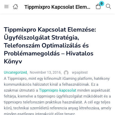
0
Tippmixpro Kapcsolat Elemzése: Ügyfélszolgálat Stratégia, Telefonszám Optimalizálás és Problémamegoldás – Hivatalos Könyv
Login
Tippmixpro Kapcsolat Elemzése:
Enter your username and password to login.
Ügyfélszolgálat Stratégia,
Telefonszám Optimalizálás és
Problémamegoldás – Hivatalos
Könyv
Remember me
Lost password?
Uncategorized
November 13, 2016
wpapitest
A Tippmixpro, mint egy kifinomult iGaming platform, hatékony
kommunikációs hálózatot kínál a felhasználóinak. Ez a
szakmai útmutató a
Tippmixpro kapcsolat
minden aspektusát
feltárja, kiemelve a tippmixpro ügyfélszolgálat működését és a
tippmixpro telefonszám praktikus használatát. A cél egy teljes
körű, technikai szemléletű referencia anyag létrehozása, amely
minden esetleges interakciót előre tervez.