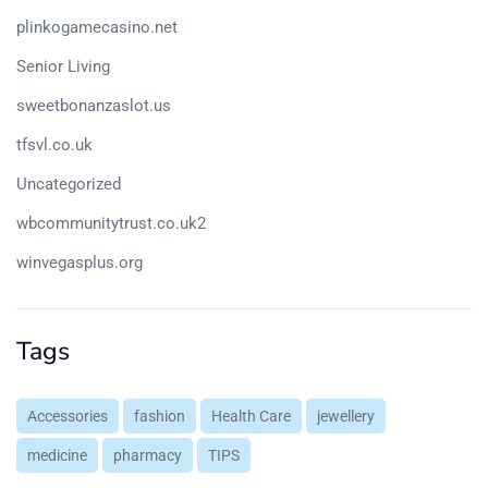
plinkogamecasino.net
Senior Living
sweetbonanzaslot.us
tfsvl.co.uk
Uncategorized
wbcommunitytrust.co.uk2
winvegasplus.org
Tags
Accessories
fashion
Health Care
jewellery
medicine
pharmacy
TIPS