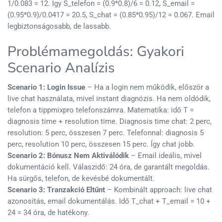
1/0.083 = 12. Így S_telefon = (0.9*0.8)/6 = 0.12, S_email =
(0.95*0.9)/0.0417 = 20.5, S_chat = (0.85*0.95)/12 = 0.067. Email
legbiztonságosabb, de lassabb.
Problémamegoldás: Gyakori
Scenario Analízis
Scenario 1: Login Issue
– Ha a login nem működik, először a
live chat használata, mivel instant diagnózis. Ha nem oldódik,
telefon a tippmixpro telefonszámra. Matematika: idő T =
diagnosis time + resolution time. Diagnosis time chat: 2 perc,
resolution: 5 perc, összesen 7 perc. Telefonnal: diagnosis 5
perc, resolution 10 perc, összesen 15 perc. Így chat jobb.
Scenario 2: Bónusz Nem Aktiválódik
– Email ideális, mivel
dokumentáció kell. Válaszidő: 24 óra, de garantált megoldás.
Ha sürgős, telefon, de kevésbé dokumentált.
Scenario 3: Tranzakció Eltűnt
– Kombinált approach: live chat
azonosítás, email dokumentálás. Idő T_chat + T_email = 10 +
24 = 34 óra, de hatékony.