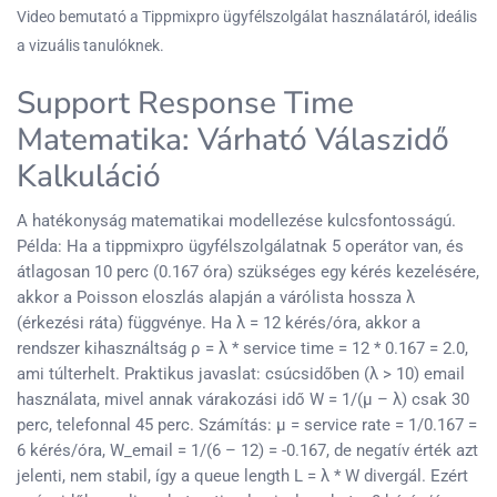
Video bemutató a Tippmixpro ügyfélszolgálat használatáról, ideális
a vizuális tanulóknek.
Support Response Time
Matematika: Várható Válaszidő
Kalkuláció
A hatékonyság matematikai modellezése kulcsfontosságú.
Példa: Ha a tippmixpro ügyfélszolgálatnak 5 operátor van, és
átlagosan 10 perc (0.167 óra) szükséges egy kérés kezelésére,
akkor a Poisson eloszlás alapján a várólista hossza λ
(érkezési ráta) függvénye. Ha λ = 12 kérés/óra, akkor a
rendszer kihasználtság ρ = λ * service time = 12 * 0.167 = 2.0,
ami túlterhelt. Praktikus javaslat: csúcsidőben (λ > 10) email
használata, mivel annak várakozási idő W = 1/(μ – λ) csak 30
perc, telefonnal 45 perc. Számítás: μ = service rate = 1/0.167 =
6 kérés/óra, W_email = 1/(6 – 12) = -0.167, de negatív érték azt
jelenti, nem stabil, így a queue length L = λ * W divergál. Ezért