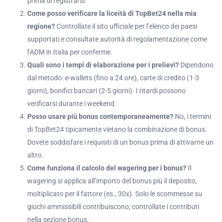
prima di registrarsi.
Come posso verificare la liceità di TopBet24 nella mia
regione?
Controllate il sito ufficiale per l’elenco dei paesi
supportati e consultate autorità di regolamentazione come
l’ADM in Italia per conferme.
Quali sono i tempi di elaborazione per i prelievi?
Dipendono
dal metodo: e-wallets (fino a 24 ore), carte di credito (1-3
giorni), bonifici bancari (2-5 giorni). I ritardi possono
verificarsi durante i weekend.
Posso usare più bonus contemporaneamente?
No, i termini
di TopBet24 tipicamente vietano la combinazione di bonus.
Dovete soddisfare i requisiti di un bonus prima di attivarne un
altro.
Come funziona il calcolo del wagering per i bonus?
Il
wagering si applica all’importo del bonus più il deposito,
moltiplicato per il fattore (es., 30x). Solo le scommesse su
giochi ammissibili contribuiscono; controllate i contributi
nella sezione bonus.