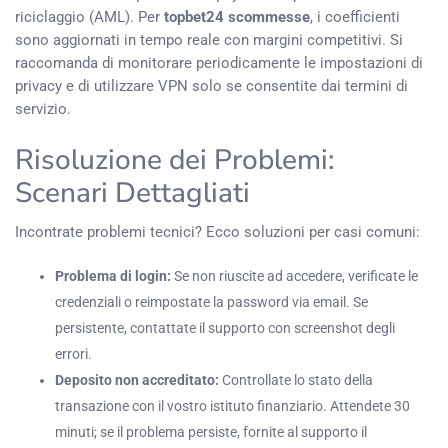
riciclaggio (AML). Per
topbet24 scommesse
, i coefficienti
sono aggiornati in tempo reale con margini competitivi. Si
raccomanda di monitorare periodicamente le impostazioni di
privacy e di utilizzare VPN solo se consentite dai termini di
servizio.
Risoluzione dei Problemi:
Scenari Dettagliati
Incontrate problemi tecnici? Ecco soluzioni per casi comuni:
Problema di login:
Se non riuscite ad accedere, verificate le
credenziali o reimpostate la password via email. Se
persistente, contattate il supporto con screenshot degli
errori.
Deposito non accreditato:
Controllate lo stato della
transazione con il vostro istituto finanziario. Attendete 30
minuti; se il problema persiste, fornite al supporto il