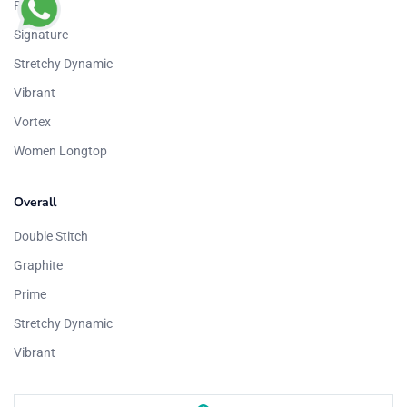
Prime
Signature
Stretchy Dynamic
Vibrant
Vortex
Women Longtop
Overall
Double Stitch
Graphite
Prime
Stretchy Dynamic
Vibrant