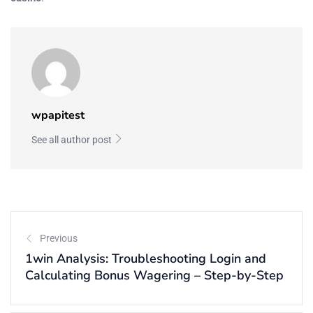
wpapitest
See all author post
Previous
1win Analysis: Troubleshooting Login and
Calculating Bonus Wagering – Step-by-Step