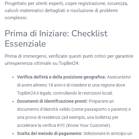
Progettato per utenti esperti, copre registrazione, sicurezza,
calcoli matematici dettagliati e risoluzione di problemi
complessi.
Prima di Iniziare: Checklist
Essenziale
Prima di immergervi, verificate questi punti critici per garantire
un’esperienza ottimale su TopBet24:
Verifica dell’età e della posizione geografica:
Assicuratevi
di avere almeno 18 anni e di risiedere in una regione dove
TopBet24 è legale, controllando le restrizioni locali.
Documenti di identificazione pronti:
Preparate un
documento d’identità valido (come passaporto o patente) e
una prova di residenza (ad esempio, una bolletta) per
accelerare la verifica KYC (Know Your Customer).
Scelta del metodo di pagamento:
Selezionate in anticipo un