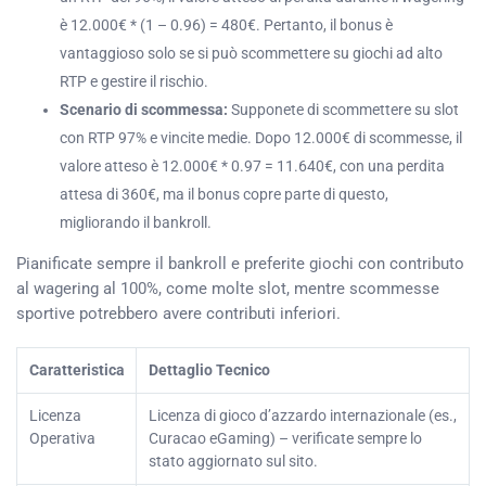
è 12.000€ * (1 – 0.96) = 480€. Pertanto, il bonus è
vantaggioso solo se si può scommettere su giochi ad alto
RTP e gestire il rischio.
Scenario di scommessa:
Supponete di scommettere su slot
con RTP 97% e vincite medie. Dopo 12.000€ di scommesse, il
valore atteso è 12.000€ * 0.97 = 11.640€, con una perdita
attesa di 360€, ma il bonus copre parte di questo,
migliorando il bankroll.
Pianificate sempre il bankroll e preferite giochi con contributo
al wagering al 100%, come molte slot, mentre scommesse
sportive potrebbero avere contributi inferiori.
Caratteristica
Dettaglio Tecnico
Licenza
Licenza di gioco d’azzardo internazionale (es.,
Operativa
Curacao eGaming) – verificate sempre lo
stato aggiornato sul sito.