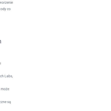
tworzenie
tody co
h
o
ch Labs,
s może
czne są