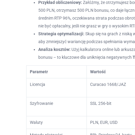
Przykład obliczeniowy:
Załóżmy, że otrzymujesz bo
500 PLN, otrzymasz 500 PLN bonusu, co daje łączni
średnim RTP 96%, oczekiwana strata podczas obrot
nie być opłacalny, jeśli nie grasz w gry o wysokim R
Strategia optymalizacji:
Skup się na grach z niską w
aby zmniejszyć wariancję podczas spełniania wymaga
Analiza kosztów:
Użyj kalkulatora online lub arku
bonusu – to kluczowe dla uniknięcia negatywnych
T
Parametr
Wartość
Licencja
Curacao 1668/JAZ
Szyfrowanie
SSL 256-bit
Waluty
PLN, EUR, USD
Metody płatności
Blik, Przelewy24, karty,