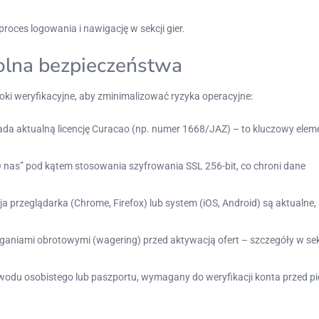
roces logowania i nawigację w sekcji gier.
rolna bezpieczeństwa
roki weryfikacyjne, aby zminimalizować ryzyka operacyjne:
ada aktualną licencję Curacao (np. numer 1668/JAZ) – to kluczowy elem
„O nas” pod kątem stosowania szyfrowania SSL 256-bit, co chroni dane
ja przeglądarka (Chrome, Firefox) lub system (iOS, Android) są aktualne,
aniami obrotowymi (wagering) przed aktywacją ofert – szczegóły w sek
wodu osobistego lub paszportu, wymagany do weryfikacji konta przed p