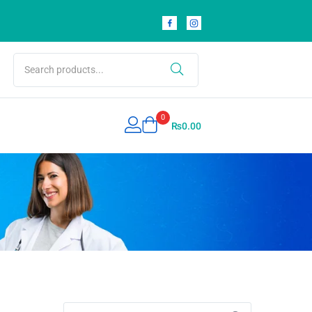
0
₨
0.00