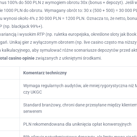
nus 100% do 500 PLN z wymogiem obrotu 30x (bonus + depozyt). Jeśli 
e 1000 PLN do obrotu. Wymagany obrót to: 30 x (500 + 500) = 30 000 P
u wynosi około 4% z 30 000 PLN = 1200 PLN. Oznacza to, że netto, bon
TP (np. blackjack 99%+).
ariancją i wysokim RTP (np. ruletka europejska, określone sloty jak Book
ń. Unikaj gier z wyłączonym obrotem (np. live casino często ma niższy 
sza kalkulacyjnego, aby symulować różne scenariusze depozytów przed ak
otal casino opinie
związanych z utkniętymi środkami.
Komentarz techniczny
Wymaga regularnych audytów, ale mniej rygorystyczna niż 
czy UKGC
Standard branżowy, chroni dane przesyłane między klientem
serwerem
PLN rekomendowana dla uniknięcia opłat konwersyjnych
Blik oferuje natychmiastowe depozyty, ale limity mogą się ró