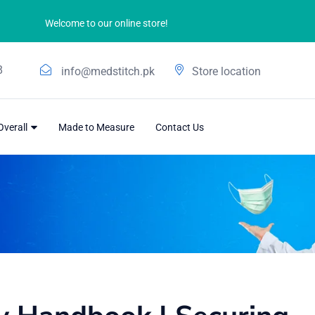
Welcome to our online store!
8
info@medstitch.pk
Store location
Overall
Made to Measure
Contact Us