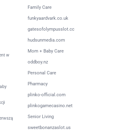
Family Care
funkyaardvark.co.uk
gatesofolympusslot.cc
hudsunmedia.com
Mom + Baby Care
ent w
oddboy.nz
Personal Care
Pharmacy
 aby
plinko-official.com
cji
plinkogamecasino.net
Senior Living
ierwszą
sweetbonanzaslot.us