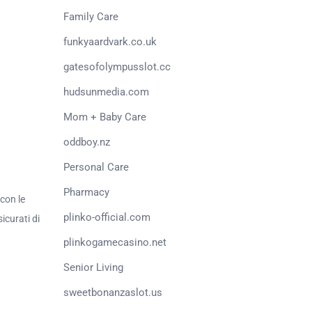
Family Care
funkyaardvark.co.uk
gatesofolympusslot.cc
hudsunmedia.com
Mom + Baby Care
oddboy.nz
Personal Care
Pharmacy
 con le
plinko-official.com
icurati di
plinkogamecasino.net
Senior Living
sweetbonanzaslot.us