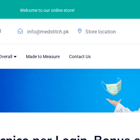
Welcome to our online store!
8
info@medstitch.pk
Store location
Overall
Made to Measure
Contact Us