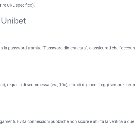
ire URL specifico).
 Unibet
setta la password tramite “Password dimenticata”, o assicurati che l’accoun
ni), requisiti di scommessa (es., 10x), e limiti di gioco. Leggi sempre i term
agamenti. Evita connessioni pubbliche non sicure e abilita la verifica a due 