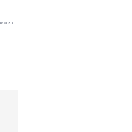
ne ore a