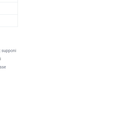
: supponi
i
esse