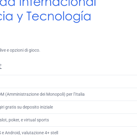
ve e opzioni di gioco.
t
M (Amministrazione dei Monopoli) per l’Italia
ri gratis su deposito iniziale
slot, poker, e virtual sports
S e Android, valutazione 4+ stell