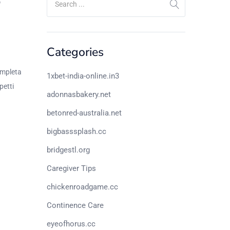
e
Categories
ompleta
1xbet-india-online.in3
petti
adonnasbakery.net
betonred-australia.net
bigbasssplash.cc
bridgestl.org
Caregiver Tips
chickenroadgame.cc
Continence Care
eyeofhorus.cc