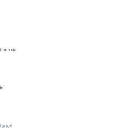
t non sia
ini
fattori