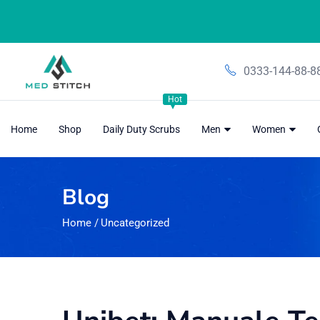
0333-144-88-8
Hot
Home
Shop
Daily Duty Scrubs
Men
Women
Blog
Home
/
Uncategorized