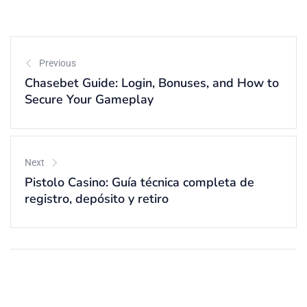
Previous
Chasebet Guide: Login, Bonuses, and How to
Secure Your Gameplay
Next
Pistolo Casino: Guía técnica completa de
registro, depósito y retiro