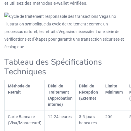
et utilisez des méthodes e-wallet vérifiées.
Illustration symbolique du cycle de traitement : comme un
processus naturel, les retraits Vegasino nécessitent une série de
vérifications et d’étapes pour garantir une transaction sécurisée et
écologique.
Tableau des Spécifications
Techniques
Méthode de
Délai de
Délai de
Limite
Retrait
Traitement
Réception
Minimum
(Approbation
(Externe)
(
interne)
Carte Bancaire
12-24 heures
3-5 jours
20€
(Visa/Mastercard)
bancaires