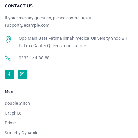
CONTACT US
If you have any question, please contact us at
support@example.com
Opp Main Gate Fatima jinnah medical University Shop # 11
Fatima Canter Queens road Lahore
0333-144-88-88
Men
Double Stitch
Graphite
Prime
Stretchy Dynamic