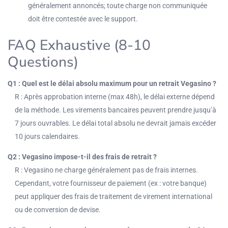
généralement annoncés; toute charge non communiquée
doit être contestée avec le support.
FAQ Exhaustive (8-10
Questions)
Q1 : Quel est le délai absolu maximum pour un retrait Vegasino ?
R : Après approbation interne (max 48h), le délai externe dépend
de la méthode. Les virements bancaires peuvent prendre jusqu’à
7 jours ouvrables. Le délai total absolu ne devrait jamais excéder
10 jours calendaires.
Q2 : Vegasino impose-t-il des frais de retrait ?
R : Vegasino ne charge généralement pas de frais internes.
Cependant, votre fournisseur de paiement (ex : votre banque)
peut appliquer des frais de traitement de virement international
ou de conversion de devise.