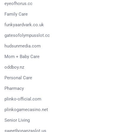
eyeofhorus.cc
Family Care
funkyaardvark.co.uk
gatesofolympusslot.cc
hudsunmedia.com
Mom + Baby Care
oddboy.nz
Personal Care
Pharmacy
plinko-official.com
plinkogamecasino.net
Senior Living
sweetbonanzaslot.us