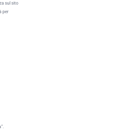
za sul sito
à per
a”.