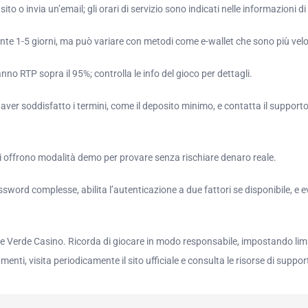
 sito o invia un’email; gli orari di servizio sono indicati nelle informazioni d
te 1-5 giorni, ma può variare con metodi come e-wallet che sono più velo
anno RTP sopra il 95%; controlla le info del gioco per dettagli.
 aver soddisfatto i termini, come il deposito minimo, e contatta il support
hi offrono modalità demo per provare senza rischiare denaro reale.
word complesse, abilita l’autenticazione a due fattori se disponibile, e e
e Verde Casino. Ricorda di giocare in modo responsabile, impostando limit
nti, visita periodicamente il sito ufficiale e consulta le risorse di suppor