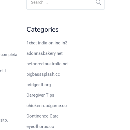
Categories
1xbet-india-online.in3
adonnasbakery.net
a completa
betonred-australia.net
i. Il
bigbasssplash.cc
bridgestl.org
Caregiver Tips
chickenroadgame.cc
Continence Care
sito.
eyeofhorus.cc