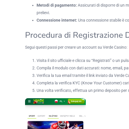
Metodi di pagamento:
Assicurati di disporre di un 
prelievi.
Connessione internet:
Una connessione stabile è cons
Procedura di Registrazione 
Segui questi passi per creare un account su Verde Casino:
Visita il sito ufficiale e clicca su “Registrati” o un pul
Compila il modulo con dati accurati: nome, email, p
Verifica la tua email tramite il link inviato da Verde 
Completa la verifica KYC (Know Your Customer) carica
Una volta verificato, effettua un primo deposito per