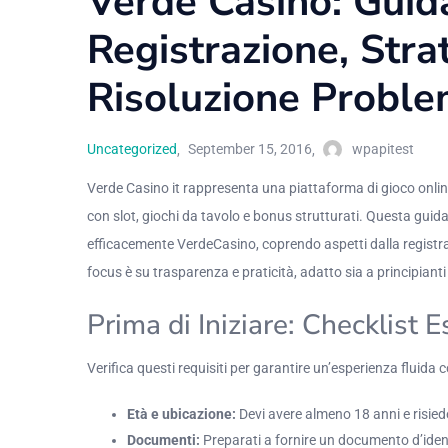
Verde Casino: Guida
Registrazione, Stra
Risoluzione Proble
Uncategorized
September 15, 2016
wpapitest
Verde Casino it rappresenta una piattaforma di gioco online
con slot, giochi da tavolo e bonus strutturati. Questa guida
efficacemente VerdeCasino, coprendo aspetti dalla registrazio
focus è su trasparenza e praticità, adatto sia a principianti
Prima di Iniziare: Checklist 
Verifica questi requisiti per garantire un’esperienza fluida
Età e ubicazione:
Devi avere almeno 18 anni e risiedere
Documenti:
Preparati a fornire un documento d’identi