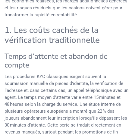
les économies réalisées, les marges additionnelles générées
et les risques résiduels que les casinos doivent gérer pour
transformer la rapidité en rentabilité.
1. Les coûts cachés de la
vérification traditionnelle
Temps d’attente et abandon de
compte
Les procédures KYC classiques exigent souvent la
soumission manuelle de pièces d’identité, la vérification de
l’adresse et, dans certains cas, un appel téléphonique avec un
agent. Le temps moyen d’attente varie entre 15 minutes et
48 heures selon la charge du service. Une étude interne de
plusieurs opérateurs européens a montré que 22 % des
joueurs abandonnent leur inscription lorsqu’ils dépassent les
30 minutes d’attente. Cette perte se traduit directement en
revenus manqués, surtout pendant les promotions de fin