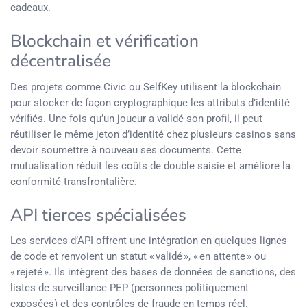
cadeaux.
Blockchain et vérification
décentralisée
Des projets comme Civic ou SelfKey utilisent la blockchain
pour stocker de façon cryptographique les attributs d’identité
vérifiés. Une fois qu’un joueur a validé son profil, il peut
réutiliser le même jeton d’identité chez plusieurs casinos sans
devoir soumettre à nouveau ses documents. Cette
mutualisation réduit les coûts de double saisie et améliore la
conformité transfrontalière.
API tierces spécialisées
Les services d’API offrent une intégration en quelques lignes
de code et renvoient un statut « validé », « en attente » ou
« rejeté ». Ils intègrent des bases de données de sanctions, des
listes de surveillance PEP (personnes politiquement
exposées) et des contrôles de fraude en temps réel.