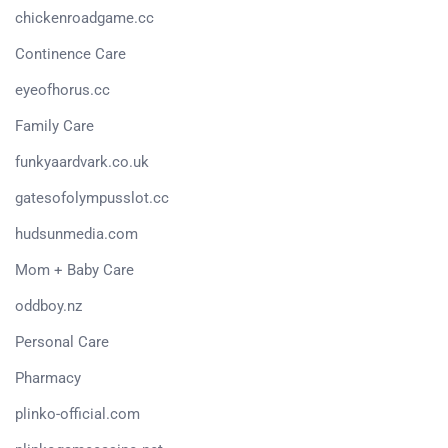
chickenroadgame.cc
Continence Care
eyeofhorus.cc
Family Care
funkyaardvark.co.uk
gatesofolympusslot.cc
hudsunmedia.com
Mom + Baby Care
oddboy.nz
Personal Care
Pharmacy
plinko-official.com