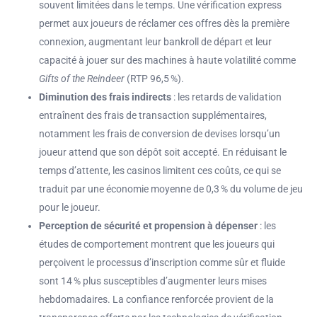
souvent limitées dans le temps. Une vérification express
permet aux joueurs de réclamer ces offres dès la première
connexion, augmentant leur bankroll de départ et leur
capacité à jouer sur des machines à haute volatilité comme
Gifts of the Reindeer
(RTP 96,5 %).
Diminution des frais indirects
: les retards de validation
entraînent des frais de transaction supplémentaires,
notamment les frais de conversion de devises lorsqu’un
joueur attend que son dépôt soit accepté. En réduisant le
temps d’attente, les casinos limitent ces coûts, ce qui se
traduit par une économie moyenne de 0,3 % du volume de jeu
pour le joueur.
Perception de sécurité et propension à dépenser
: les
études de comportement montrent que les joueurs qui
perçoivent le processus d’inscription comme sûr et fluide
sont 14 % plus susceptibles d’augmenter leurs mises
hebdomadaires. La confiance renforcée provient de la