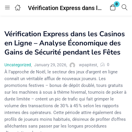
0
Vérification Express dans les Casinos en Ligne – Analyse Économique des Gains de Sécurité pendant les Fêtes
Login
Vérification Express dans les Casinos
Enter your username and password to login.
en Ligne – Analyse Économique des
Gains de Sécurité pendant les Fêtes
0
Uncategorized
January 29, 2026
wpapitest
À l’approche de Noël, le secteur des jeux d’argent en ligne
connaît un véritable afflux de nouveaux joueurs. Les
Remember me
Lost password?
promotions festives – bonus de dépôt doublé, tours gratuits
sur les machines à sous à thème hivernal, tournois de poker à
durée limitée – créent un pic de trafic qui fait grimper le
volume des transactions de 30 % à 45 % selon les rapports
internes des opérateurs. Cette période attire également des
profils de joueurs moins habitués, désireux de profiter d’offres
alléchantes sans passer par les longues procédures