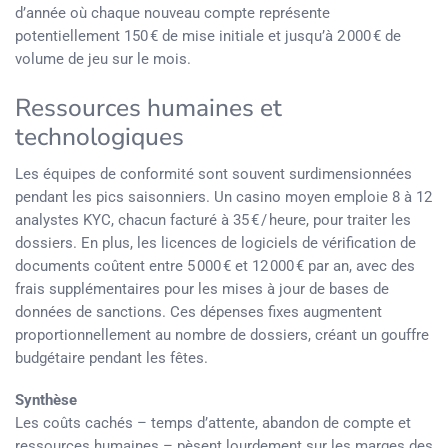
d’année où chaque nouveau compte représente
potentiellement 150 € de mise initiale et jusqu’à 2 000 € de
volume de jeu sur le mois.
Ressources humaines et
technologiques
Les équipes de conformité sont souvent surdimensionnées
pendant les pics saisonniers. Un casino moyen emploie 8 à 12
analystes KYC, chacun facturé à 35 € / heure, pour traiter les
dossiers. En plus, les licences de logiciels de vérification de
documents coûtent entre 5 000 € et 12 000 € par an, avec des
frais supplémentaires pour les mises à jour de bases de
données de sanctions. Ces dépenses fixes augmentent
proportionnellement au nombre de dossiers, créant un gouffre
budgétaire pendant les fêtes.
Synthèse
Les coûts cachés – temps d’attente, abandon de compte et
ressources humaines – pèsent lourdement sur les marges des