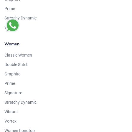
Prime
Stretchy Dynamic
Vibrant
Women
Classic Women
Double Stitch
Graphite
Prime
Signature
Stretchy Dynamic
Vibrant
Vortex
Women Longtop