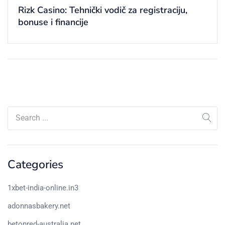
Rizk Casino: Tehnički vodič za registraciju,
bonuse i financije
Categories
1xbet-india-online.in3
adonnasbakery.net
betonred-australia.net