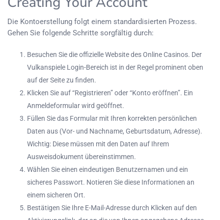
Creating Your Account
Die Kontoerstellung folgt einem standardisierten Prozess.
Gehen Sie folgende Schritte sorgfältig durch:
Besuchen Sie die offizielle Website des Online Casinos. Der
Vulkanspiele Login-Bereich ist in der Regel prominent oben
auf der Seite zu finden.
Klicken Sie auf “Registrieren” oder “Konto eröffnen”. Ein
Anmeldeformular wird geöffnet.
Füllen Sie das Formular mit Ihren korrekten persönlichen
Daten aus (Vor- und Nachname, Geburtsdatum, Adresse).
Wichtig: Diese müssen mit den Daten auf Ihrem
Ausweisdokument übereinstimmen.
Wählen Sie einen eindeutigen Benutzernamen und ein
sicheres Passwort. Notieren Sie diese Informationen an
einem sicheren Ort.
Bestätigen Sie Ihre E-Mail-Adresse durch Klicken auf den