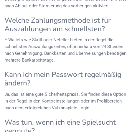
nach Ablauf oder Stornierung des vorherigen aktiviert.
Welche Zahlungsmethode ist für
Auszahlungen am schnellsten?
E-Wallets wie Skrill oder Neteller bieten in der Regel die
schnellsten Auszahlungszeiten, oft innerhalb von 24 Stunden
nach Genehmigung. Bankkarten und Überweisungen benötigen
mehrere Bankarbeitstage.
Kann ich mein Passwort regelmäßig
ändern?
Ja, das ist eine gute Sicherheitspraxis. Sie finden diese Option
in der Regel in den Kontoeinstellungen oder im Profilbereich
nach dem erfolgreichen Vulkanspiele Login.
Was tun, wenn ich eine Spielsucht
vermute?