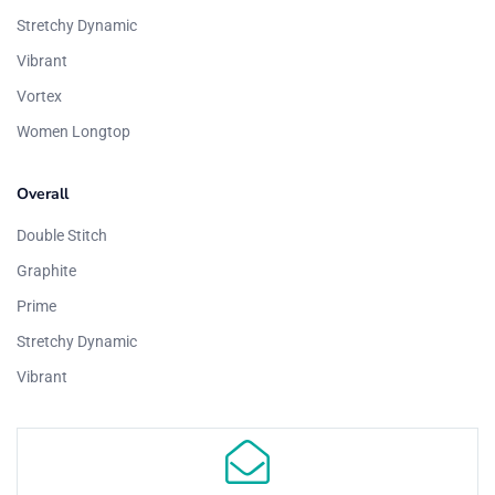
Stretchy Dynamic
Vibrant
Vortex
Women Longtop
Overall
Double Stitch
Graphite
Prime
Stretchy Dynamic
Vibrant