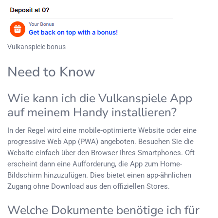
Vulkanspiele bonus
Need to Know
Wie kann ich die Vulkanspiele App
auf meinem Handy installieren?
In der Regel wird eine mobile-optimierte Website oder eine
progressive Web App (PWA) angeboten. Besuchen Sie die
Website einfach über den Browser Ihres Smartphones. Oft
erscheint dann eine Aufforderung, die App zum Home-
Bildschirm hinzuzufügen. Dies bietet einen app-ähnlichen
Zugang ohne Download aus den offiziellen Stores.
Welche Dokumente benötige ich für