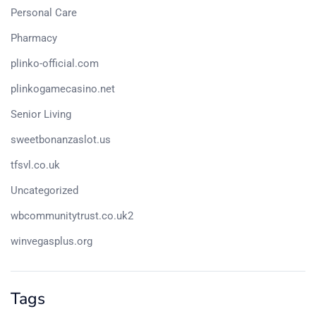
Personal Care
Pharmacy
plinko-official.com
plinkogamecasino.net
Senior Living
sweetbonanzaslot.us
tfsvl.co.uk
Uncategorized
wbcommunitytrust.co.uk2
winvegasplus.org
Tags