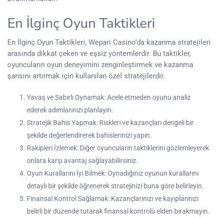
En İlginç Oyun Taktikleri
En İlginç Oyun Taktikleri, Wepari Casino’da kazanma stratejileri
arasında dikkat çeken ve eşsiz yöntemlerdir. Bu taktikler,
oyuncuların oyun deneyimini zenginleştirmek ve kazanma
şansını artırmak için kullanılan özel stratejilerdir.
Yavaş ve Sabırlı Oynamak: Acele etmeden oyunu analiz
ederek adımlarınızı planlayın.
Stratejik Bahis Yapmak: Riskleri ve kazançları dengeli bir
şekilde değerlendirerek bahislerinizi yapın.
Rakipleri İzlemek: Diğer oyuncuların taktiklerini gözlemleyerek
onlara karşı avantaj sağlayabilirsiniz.
Oyun Kurallarını İyi Bilmek: Oynadığınız oyunun kurallarını
detaylı bir şekilde öğrenerek stratejinizi buna göre belirleyin.
Finansal Kontrol Sağlamak: Kazançlarınızı ve kayıplarınızı
belirli bir düzende tutarak finansal kontrolü elden bırakmayın.