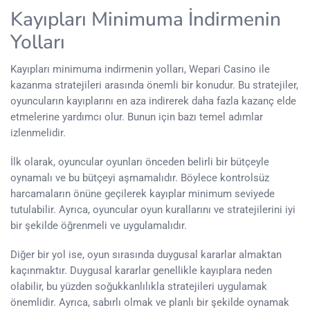
Kayıpları Minimuma İndirmenin
Yolları
Kayıpları minimuma indirmenin yolları, Wepari Casino ile
kazanma stratejileri arasında önemli bir konudur. Bu stratejiler,
oyuncuların kayıplarını en aza indirerek daha fazla kazanç elde
etmelerine yardımcı olur. Bunun için bazı temel adımlar
izlenmelidir.
İlk olarak, oyuncular oyunları önceden belirli bir bütçeyle
oynamalı ve bu bütçeyi aşmamalıdır. Böylece kontrolsüz
harcamaların önüne geçilerek kayıplar minimum seviyede
tutulabilir. Ayrıca, oyuncular oyun kurallarını ve stratejilerini iyi
bir şekilde öğrenmeli ve uygulamalıdır.
Diğer bir yol ise, oyun sırasında duygusal kararlar almaktan
kaçınmaktır. Duygusal kararlar genellikle kayıplara neden
olabilir, bu yüzden soğukkanlılıkla stratejileri uygulamak
önemlidir. Ayrıca, sabırlı olmak ve planlı bir şekilde oynamak