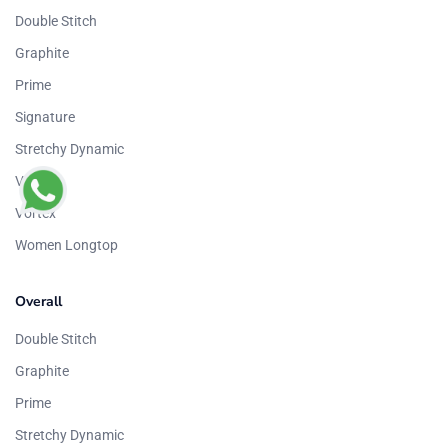
Double Stitch
Graphite
Prime
Signature
Stretchy Dynamic
Vibrant
Vortex
Women Longtop
Overall
Double Stitch
Graphite
Prime
Stretchy Dynamic