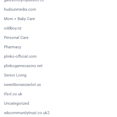
gatesofolympusslot.cc
hudsunmedia.com
Mom + Baby Care
oddboy.nz
Personal Care
Pharmacy
plinko-official.com
plinkogamecasino.net
Senior Living
sweetbonanzaslot.us
tfsvl.co.uk
Uncategorized
wbcommunitytrust.co.uk2