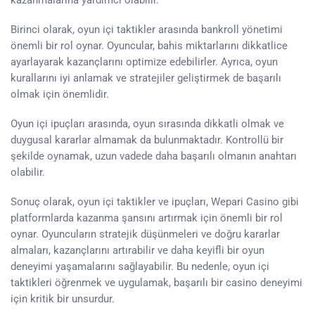
Birinci olarak, oyun içi taktikler arasında bankroll yönetimi
önemli bir rol oynar. Oyuncular, bahis miktarlarını dikkatlice
ayarlayarak kazançlarını optimize edebilirler. Ayrıca, oyun
kurallarını iyi anlamak ve stratejiler geliştirmek de başarılı
olmak için önemlidir.
Oyun içi ipuçları arasında, oyun sırasında dikkatli olmak ve
duygusal kararlar almamak da bulunmaktadır. Kontrollü bir
şekilde oynamak, uzun vadede daha başarılı olmanın anahtarı
olabilir.
Sonuç olarak, oyun içi taktikler ve ipuçları, Wepari Casino gibi
platformlarda kazanma şansını artırmak için önemli bir rol
oynar. Oyuncuların stratejik düşünmeleri ve doğru kararlar
almaları, kazançlarını artırabilir ve daha keyifli bir oyun
deneyimi yaşamalarını sağlayabilir. Bu nedenle, oyun içi
taktikleri öğrenmek ve uygulamak, başarılı bir casino deneyimi
için kritik bir unsurdur.