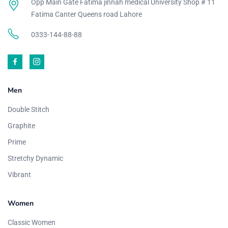
Opp Main Gate Fatima jinnah medical University Shop # 11
Fatima Canter Queens road Lahore
0333-144-88-88
Men
Double Stitch
Graphite
Prime
Stretchy Dynamic
Vibrant
Women
Classic Women