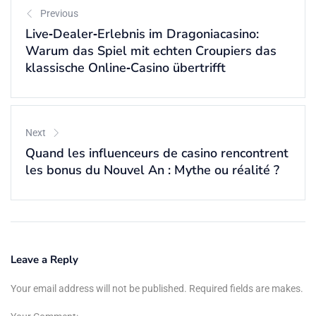
Previous
Live‑Dealer‑Erlebnis im Dragoniacasino:
Warum das Spiel mit echten Croupiers das
klassische Online‑Casino übertrifft
Next
Quand les influenceurs de casino rencontrent
les bonus du Nouvel An : Mythe ou réalité ?
Leave a Reply
Your email address will not be published. Required fields are makes.