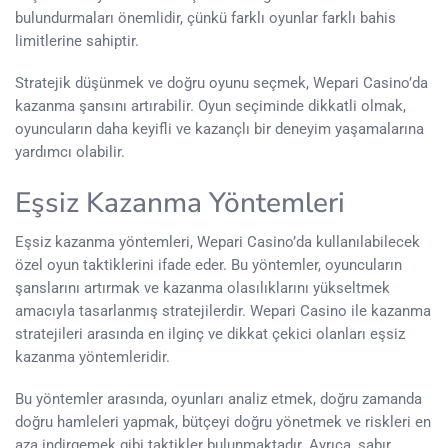
bulundurmaları önemlidir, çünkü farklı oyunlar farklı bahis
limitlerine sahiptir.
Stratejik düşünmek ve doğru oyunu seçmek, Wepari Casino’da
kazanma şansını artırabilir. Oyun seçiminde dikkatli olmak,
oyuncuların daha keyifli ve kazançlı bir deneyim yaşamalarına
yardımcı olabilir.
Eşsiz Kazanma Yöntemleri
Eşsiz kazanma yöntemleri, Wepari Casino’da kullanılabilecek
özel oyun taktiklerini ifade eder. Bu yöntemler, oyuncuların
şanslarını artırmak ve kazanma olasılıklarını yükseltmek
amacıyla tasarlanmış stratejilerdir. Wepari Casino ile kazanma
stratejileri arasında en ilginç ve dikkat çekici olanları eşsiz
kazanma yöntemleridir.
Bu yöntemler arasında, oyunları analiz etmek, doğru zamanda
doğru hamleleri yapmak, bütçeyi doğru yönetmek ve riskleri en
aza indirgemek gibi taktikler bulunmaktadır. Ayrıca, sabır,