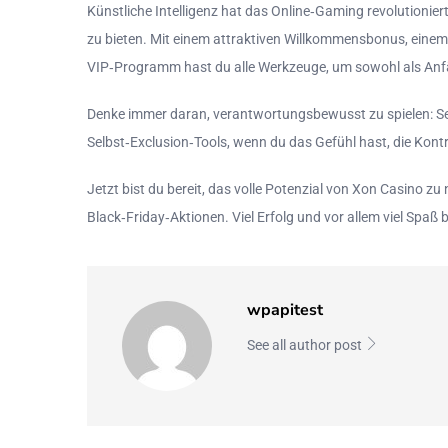
Künstliche Intelligenz hat das Online‑Gaming revolutionier
zu bieten. Mit einem attraktiven Willkommensbonus, eine
VIP‑Programm hast du alle Werkzeuge, um sowohl als Anfäng
Denke immer daran, verantwortungsbewusst zu spielen: Setz
Selbst‑Exclusion‑Tools, wenn du das Gefühl hast, die Kontro
Jetzt bist du bereit, das volle Potenzial von Xon Casino zu
Black‑Friday‑Aktionen. Viel Erfolg und vor allem viel Spaß 
wpapitest
See all author post