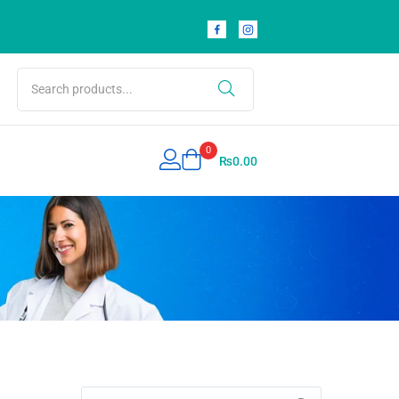
0
₨
0.00