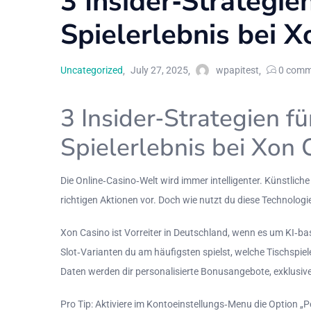
3 Insider‑Strategien
Spielerlebnis bei X
Uncategorized
July 27, 2025
wpapitest
0
comm
3 Insider‑Strategien fü
Spielerlebnis bei Xon 
Die Online‑Casino‑Welt wird immer intelligenter. Künstliche 
richtigen Aktionen vor. Doch wie nutzt du diese Technolo
Xon Casino ist Vorreiter in Deutschland, wenn es um KI‑b
Slot‑Varianten du am häufigsten spielst, welche Tischspiele
Daten werden dir personalisierte Bonusangebote, exklusi
Pro Tip: Aktiviere im Kontoeinstellungs‑Menu die Option „