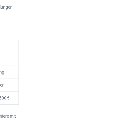
hlungen
ung
er
500 €
niere mit