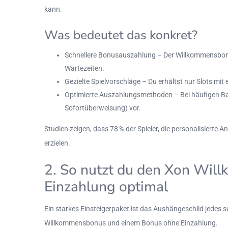
kann.
Was bedeutet das konkret?
Schnellere Bonusauszahlung – Der Willkommensbonus
Wartezeiten.
Gezielte Spielvorschläge – Du erhältst nur Slots mit 
Optimierte Auszahlungsmethoden – Bei häufigen Bank
Sofortüberweisung) vor.
Studien zeigen, dass 78 % der Spieler, die personalisierte
erzielen.
2. So nutzt du den Xon Wi
Einzahlung optimal
Ein starkes Einsteigerpaket ist das Aushängeschild jedes 
Willkommensbonus und einem Bonus ohne Einzahlung.