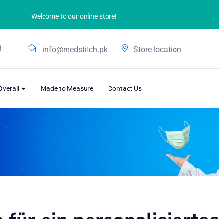
Welcome to our online store!
8
info@medstitch.pk
Store location
Overall
Made to Measure
Contact Us