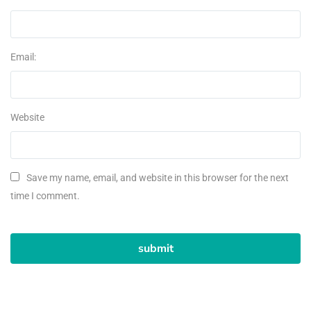
Email:
Website
Save my name, email, and website in this browser for the next
time I comment.