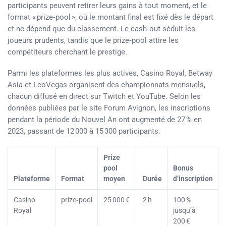
participants peuvent retirer leurs gains à tout moment, et le
format « prize‑pool », où le montant final est fixé dès le départ
et ne dépend que du classement. Le cash‑out séduit les
joueurs prudents, tandis que le prize‑pool attire les
compétiteurs cherchant le prestige.
Parmi les plateformes les plus actives, Casino Royal, Betway
Asia et LeoVegas organisent des championnats mensuels,
chacun diffusé en direct sur Twitch et YouTube. Selon les
données publiées par le site Forum Avignon, les inscriptions
pendant la période du Nouvel An ont augmenté de 27 % en
2023, passant de 12 000 à 15 300 participants.
Prize
pool
Bonus
Plateforme
Format
moyen
Durée
d’inscription
Casino
prize‑pool
25 000 €
2 h
100 %
Royal
jusqu’à
200 €