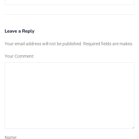
Leave a Reply
Your email address will not be published. Required fields are makes.
Your Comment:
Name: