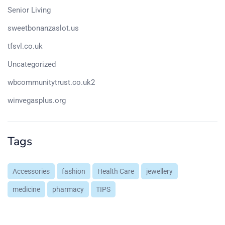
Senior Living
sweetbonanzaslot.us
tfsvl.co.uk
Uncategorized
wbcommunitytrust.co.uk2
winvegasplus.org
Tags
Accessories
fashion
Health Care
jewellery
medicine
pharmacy
TIPS