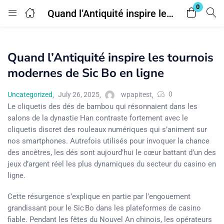
0
Quand l’Antiquité inspire les tournois modernes de Sic Bo en ligne
Login
Quand l’Antiquité inspire les tournois
Enter your username and password to login.
modernes de Sic Bo en ligne
0
Uncategorized
July 26, 2025
wpapitest
Le cliquetis des dés de bambou qui résonnaient dans les
salons de la dynastie Han contraste fortement avec le
cliquetis discret des rouleaux numériques qui s’animent sur
Remember me
Lost password?
nos smartphones. Autrefois utilisés pour invoquer la chance
des ancêtres, les dés sont aujourd’hui le cœur battant d’un des
jeux d’argent réel les plus dynamiques du secteur du casino en
ligne.
Cette résurgence s’explique en partie par l’engouement
grandissant pour le Sic Bo dans les plateformes de casino
fiable. Pendant les fêtes du Nouvel An chinois, les opérateurs