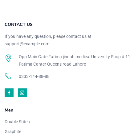
CONTACT US
If you have any question, please contact us at
support@example.com
Opp Main Gate Fatima jinnah medical University Shop # 11
Fatima Canter Queens road Lahore
0333-144-88-88
Men
Double Stitch
Graphite