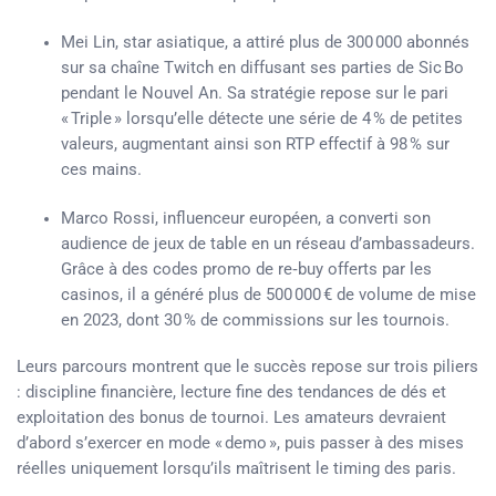
Mei Lin, star asiatique, a attiré plus de 300 000 abonnés
sur sa chaîne Twitch en diffusant ses parties de Sic Bo
pendant le Nouvel An. Sa stratégie repose sur le pari
« Triple » lorsqu’elle détecte une série de 4 % de petites
valeurs, augmentant ainsi son RTP effectif à 98 % sur
ces mains.
Marco Rossi, influenceur européen, a converti son
audience de jeux de table en un réseau d’ambassadeurs.
Grâce à des codes promo de re‑buy offerts par les
casinos, il a généré plus de 500 000 € de volume de mise
en 2023, dont 30 % de commissions sur les tournois.
Leurs parcours montrent que le succès repose sur trois piliers
: discipline financière, lecture fine des tendances de dés et
exploitation des bonus de tournoi. Les amateurs devraient
d’abord s’exercer en mode « demo », puis passer à des mises
réelles uniquement lorsqu’ils maîtrisent le timing des paris.