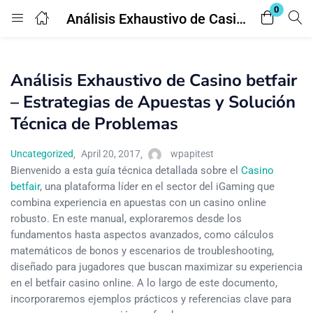
0
Análisis Exhaustivo de Casino betfair – Estrategias de Apuestas y Solución Técnica de Problemas
Login
Análisis Exhaustivo de Casino betfair
Enter your username and password to login.
– Estrategias de Apuestas y Solución
Técnica de Problemas
Uncategorized
April 20, 2017
wpapitest
Bienvenido a esta guía técnica detallada sobre el
Casino
betfair
, una plataforma líder en el sector del iGaming que
Remember me
Lost password?
combina experiencia en apuestas con un casino online
robusto. En este manual, exploraremos desde los
fundamentos hasta aspectos avanzados, como cálculos
matemáticos de bonos y escenarios de troubleshooting,
diseñado para jugadores que buscan maximizar su experiencia
en el betfair casino online. A lo largo de este documento,
incorporaremos ejemplos prácticos y referencias clave para