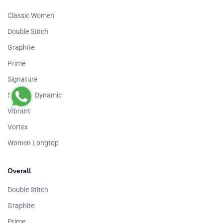
Classic Women
Double Stitch
Graphite
Prime
Signature
Stretchy Dynamic
Vibrant
Vortex
Women Longtop
Overall
Double Stitch
Graphite
Prime