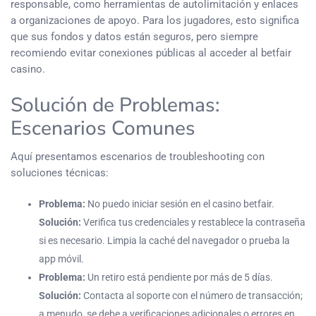
responsable, como herramientas de autolimitación y enlaces
a organizaciones de apoyo. Para los jugadores, esto significa
que sus fondos y datos están seguros, pero siempre
recomiendo evitar conexiones públicas al acceder al betfair
casino.
Solución de Problemas:
Escenarios Comunes
Aquí presentamos escenarios de troubleshooting con
soluciones técnicas:
Problema:
No puedo iniciar sesión en el casino betfair.
Solución:
Verifica tus credenciales y restablece la contraseña
si es necesario. Limpia la caché del navegador o prueba la
app móvil.
Problema:
Un retiro está pendiente por más de 5 días.
Solución:
Contacta al soporte con el número de transacción;
a menudo, se debe a verificaciones adicionales o errores en