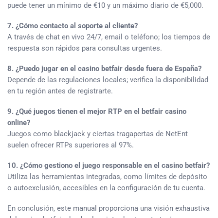
puede tener un mínimo de €10 y un máximo diario de €5,000.
7. ¿Cómo contacto al soporte al cliente?
A través de chat en vivo 24/7, email o teléfono; los tiempos de
respuesta son rápidos para consultas urgentes.
8. ¿Puedo jugar en el casino betfair desde fuera de España?
Depende de las regulaciones locales; verifica la disponibilidad
en tu región antes de registrarte.
9. ¿Qué juegos tienen el mejor RTP en el betfair casino
online?
Juegos como blackjack y ciertas tragapertas de NetEnt
suelen ofrecer RTPs superiores al 97%.
10. ¿Cómo gestiono el juego responsable en el casino betfair?
Utiliza las herramientas integradas, como límites de depósito
o autoexclusión, accesibles en la configuración de tu cuenta.
En conclusión, este manual proporciona una visión exhaustiva