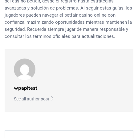
del casino betfair, desde el registro hasta estrategias
avanzadas y solución de problemas. Al seguir estas guías, los
jugadores pueden navegar el betfair casino online con
confianza, maximizando oportunidades mientras mantienen la
seguridad. Recuerda siempre jugar de manera responsable y
consultar los términos oficiales para actualizaciones.
wpapitest
See all author post