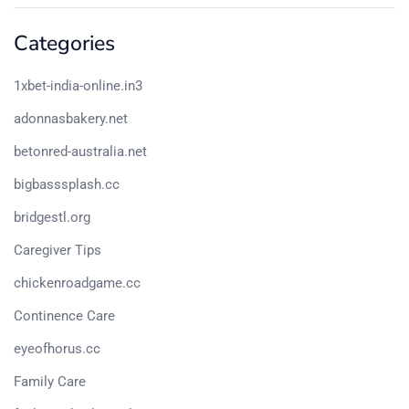
Categories
1xbet-india-online.in3
adonnasbakery.net
betonred-australia.net
bigbasssplash.cc
bridgestl.org
Caregiver Tips
chickenroadgame.cc
Continence Care
eyeofhorus.cc
Family Care