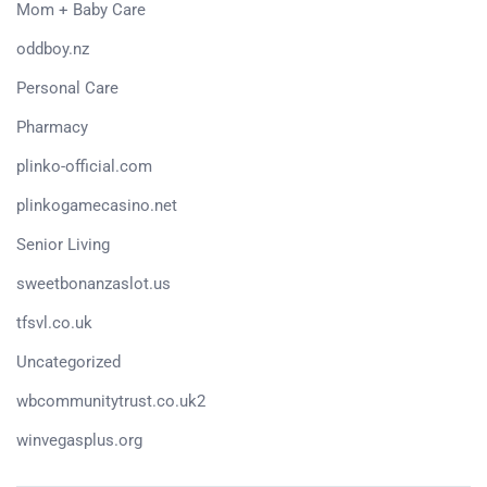
Mom + Baby Care
oddboy.nz
Personal Care
Pharmacy
plinko-official.com
plinkogamecasino.net
Senior Living
sweetbonanzaslot.us
tfsvl.co.uk
Uncategorized
wbcommunitytrust.co.uk2
winvegasplus.org