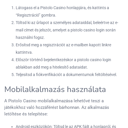
Látogass el a Pistolo Casino honlapjára, és kattints a
“Regisztráció” gombra.
Töltsd ki az űrlapot a személyes adataiddal, beleértve az e-
mail címet és jelszót, amelyet a pistolo casino login során
használni fogsz.
Erősítsd meg a regisztrációt az e-mailben kapott linkre
kattintva.
Először történő bejelentkezéskor a pistolo casino login
ablakban add meg a hitelesítő adataidat.
Teljesítsd a fiókverifikációt a dokumentumok feltöltésével.
Mobilalkalmazás használata
A Pistolo Casino mobilalkalmazása lehetővé teszi a
játékokhoz való hozzáférést bárhonnan. Az alkalmazás
letöltése és telepítése:
Android eszközökön: Töltsd le az APK fájlt a honlapról, és