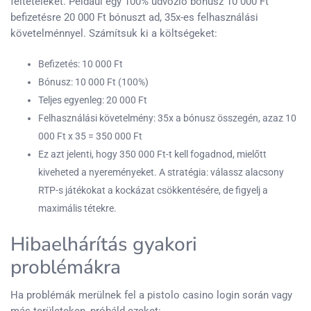
feltételeket. Például egy 100% üdvözlő bónusz 10 000 Ft
befizetésre 20 000 Ft bónuszt ad, 35x-es felhasználási
követelménnyel. Számítsuk ki a költségeket:
Befizetés: 10 000 Ft
Bónusz: 10 000 Ft (100%)
Teljes egyenleg: 20 000 Ft
Felhasználási követelmény: 35x a bónusz összegén, azaz 10
000 Ft x 35 = 350 000 Ft
Ez azt jelenti, hogy 350 000 Ft-t kell fogadnod, mielőtt
kiveheted a nyereményeket. A stratégia: válassz alacsony
RTP-s játékokat a kockázat csökkentésére, de figyelj a
maximális tétekre.
Hibaelhárítás gyakori
problémákra
Ha problémák merülnek fel a pistolo casino login során vagy
más területeken, próbáld ezeket: