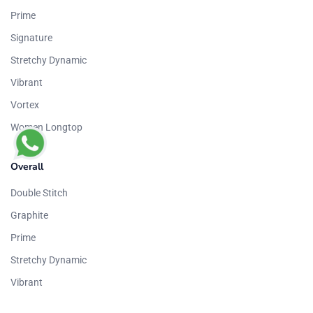
Prime
Signature
Stretchy Dynamic
Vibrant
Vortex
Women Longtop
Overall
Double Stitch
Graphite
Prime
Stretchy Dynamic
Vibrant